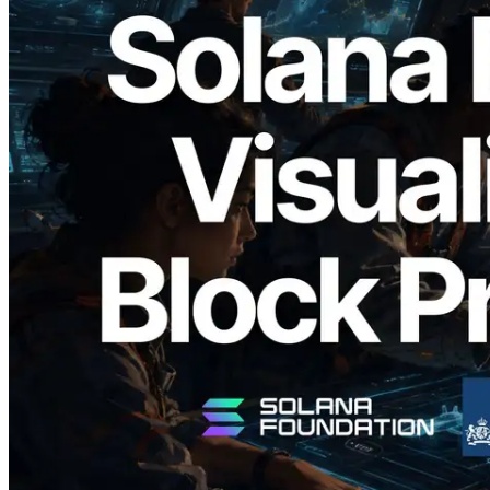
2026.05.24
Validators Solutions ra mắt Solana Block
Analyzer — Trực quan hóa thời gian tạo
block và validator phụ trách theo từng
slot
Đọc bài viết này
Xem thêm