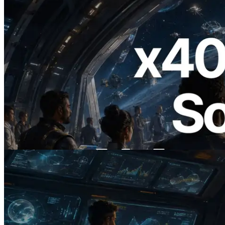
2026.07.04
ERPC ra mắt Solana RPC hỗ trợ x402 —
Mở ra thời đại AI Agent trả tiền theo nhu
cầu cho API cần dùng
Đọc bài viết này