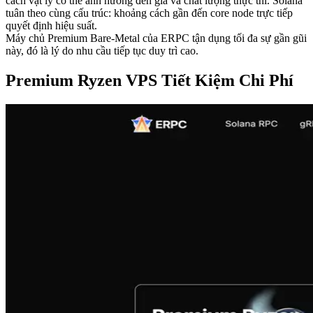
cách vật lý có thể ảnh hưởng đến giá và chất lượng thực thi. Solana
tuân theo cùng cấu trúc: khoảng cách gần đến core node trực tiếp
quyết định hiệu suất.
Máy chủ Premium Bare-Metal của ERPC tận dụng tối đa sự gần gũi
này, đó là lý do nhu cầu tiếp tục duy trì cao.
Premium Ryzen VPS Tiết Kiệm Chi Phí