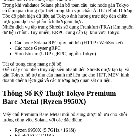
Trong khi validator Solana phân bố toàn cầu, các node gần Tokyo
có tầm quan trọng đặc biệt trong khu vực châu Á-Thái Bình Dương.
Tốc độ phát hiện dữ liệu tại Tokyo ảnh hưởng trực tiếp đến chiến
lược giao dịch và phân tích thời gian thực.
Nhiều dịch vụ tập trung Shreds sử dụng Frankfurt (FRA) làm nguồn
dữ liệu chính. Tuy nhiên, ERPC cung cấp tại khu vực Tokyo:
Các node Solana RPC quy mô lớn (HTTP / WebSocket)
Các node Geyser gRPC
Shredstream (UDP / gRPC, nguồn Tokyo)
Tất cả trong cùng mạng nội bộ.
Điều này cho phép truy cập siêu nhanh đến Shreds được tạo tại và
gần Tokyo, hỗ trợ nhu cầu mạnh mẽ liên tục cho HFT, MEV, kinh
doanh chênh lệch giá và các trường hợp quan sát dữ liệu.
Thông Số Kỹ Thuật Tokyo Premium
Bare-Metal (Ryzen 9950X)
Máy chủ Premium Bare-Metal mới bổ sung được tối ưu cho khối
lượng công việc Solana với các đặc điểm:
Ryzen 9950X (5.7GHz / 16 lõi)
Bộ nhớ ECC DDR5