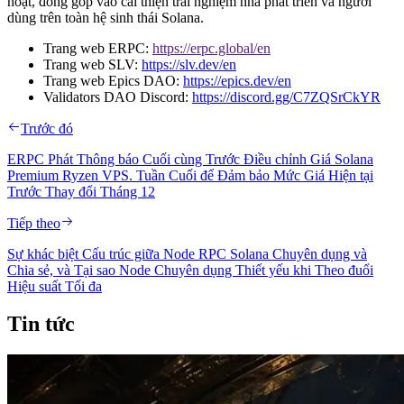
hoạt, đóng góp vào cải thiện trải nghiệm nhà phát triển và người
dùng trên toàn hệ sinh thái Solana.
Trang web ERPC:
https://erpc.global/en
Trang web SLV:
https://slv.dev/en
Trang web Epics DAO:
https://epics.dev/en
Validators DAO Discord:
https://discord.gg/C7ZQSrCkYR
Trước đó
ERPC Phát Thông báo Cuối cùng Trước Điều chỉnh Giá Solana
Premium Ryzen VPS. Tuần Cuối để Đảm bảo Mức Giá Hiện tại
Trước Thay đổi Tháng 12
Tiếp theo
Sự khác biệt Cấu trúc giữa Node RPC Solana Chuyên dụng và
Chia sẻ, và Tại sao Node Chuyên dụng Thiết yếu khi Theo đuổi
Hiệu suất Tối đa
Tin tức