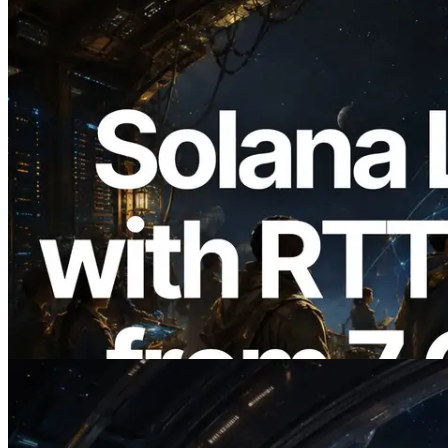
2026.08.05
ERPC mở rộng Solana Leader Slot API
với phép đo ping từ 7 khu vực toàn cầu —
Validators Information API cũng chính
thức ra mắt
Đọc bài viết này