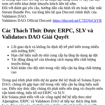
xem xét triển khai được khuyến khích liên hệ sớm.
Đối với đánh giá yêu cầu, hướng dẫn cấu hình tối ưu hoặc thắc mắc
Stream Bundle Pro, vui lòng liên hệ qua Discord chính thức của
Validators DAO.
Validators DAO Official Discord:
https://discord.gg/C7ZQSrCkYR
Các Thách Thức Được ERPC, SLV và
Validators DAO Giải Quyết
Lỗi giao dịch và không ổn định độ trễ phổ biến trong nhiều
môi trường RPC
Hạn chế hiệu suất do nhà cung cấp hạ tầng đa dụng áp đặt
Tác động đáng kể của khoảng cách mạng đến chất lượng
truyền thông
Khó khăn cho đội nhỏ trong việc tiếp cận hạ tầng chất lượng
cao
Trong quá trình phát triển dự án game thẻ kỹ thuật số Solana Epics
DAO, chúng tôi gặp hạn chế trong việc tiếp cận hạ tầng hiệu suất
cao. Điều này thúc đẩy chúng tôi phát triển nền tảng và chuyên môn
vận hành riêng, hiện hỗ trợ ERPC và SLV.
Khi Solana phát triển với các công nghệ thế hệ tiếp theo như
Alpenglow, ERPC và Validators DAO sẽ tiếp tục thích ứng linh