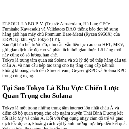
ELSOUL LABO B.V. (Trụ sở: Amsterdam, Hà Lan; CEO:
Fumitake Kawasaki) và Validators DAO thông báo đợt bổ sung
hàng giới hạn máy chủ Premium Bare-Metal (Ryzen 9950X) của
ERPC tại khu vực Tokyo (TY).
Sau đợt bán hết trước đó, nhu cầu vẫn liên tục cao cho HFT, MEV,
gửi giao dịch tốc độ cao và phân tích thời gian thực. Lô hàng mới
này cũng có số lượng hạn chế.
Tokyo là trung tâm quan sát Solana và xử lý độ trễ thấp hàng đầu tại
châu Á, và nhu cầu tiếp tục tăng cho hạ tầng cung cấp kết nối
không khoảng cách đến Shredstream, Geyser gRPC và Solana RPC
trong cùng mạng.
Tại Sao Tokyo Là Khu Vực Chiến Lược
Quan Trọng cho Solana
Tokyo là một trong những trung tâm internet lớn nhất châu Á và
điểm đổ bộ quan trọng cho cáp ngầm xuyên Thái Bình Dương kết
nối Bắc Mỹ và châu Á. Đối với ứng dụng nhạy cảm độ trễ và giao
dịch tốc độ cao, khoảng cách vật lý ảnh hưởng trực tiếp đến kết quả.
Solana tuân theo cùng logic cấu trúc.