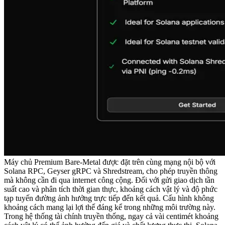
Máy chủ Premium Bare-Metal được đặt trên cùng mạng nội bộ với
Solana RPC, Geyser gRPC và Shredstream, cho phép truyền thông
mà không cần đi qua internet công cộng. Đối với gửi giao dịch tần
suất cao và phân tích thời gian thực, khoảng cách vật lý và độ phức
tạp tuyến đường ảnh hưởng trực tiếp đến kết quả. Cấu hình không
khoảng cách mang lại lợi thế đáng kể trong những môi trường này.
Trong hệ thống tài chính truyền thống, ngay cả vài centimét khoảng