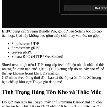
ERPC cung cấp Stream Bundle Pro, gói dữ liệu Solana tốc độ cao
tích hợp. Gói này không bao gồm máy chủ; thay vào đó, nó gộp:
Shredstream UDP
Shredstream gRPC
Geyser gRPC
Solana RPC (HTTP / WebSocket)
Shredstream dựa trên UDP cung cấp feed dữ liệu nhanh nhất có thể
nhưng ổn định hạn chế. gRPC (TCP) cung cấp độ tin cậy cao và có
thể lấp khoảng trống khi UDP mất gói.
Giữ nhiều feed đồng thời đảm bảo cả tốc độ và ổn định. Số lượng
hạn chế tại khu vực Tokyo giờ đang mở.
Tình Trạng Hàng Tồn Kho và Thắc Mắc
Do giới hạn rack tại Tokyo, máy chủ Premium Bare-Metal chỉ còn
số lượng hạn chế. Lô sắp tới đã nhận đặt hàng sớm, vì vậy các đội