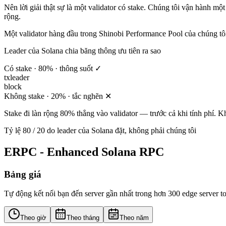
Nên lời giải thật sự là
một validator có stake
. Chúng tôi vận hành một
rộng
.
Một validator hàng đầu trong Shinobi Performance Pool của chúng tô
Leader của Solana chia băng thông ưu tiên ra sao
Có stake · 80% · thông suốt ✓
tx
leader
block
Không stake · 20% · tắc nghẽn ✕
Stake đi làn rộng 80% thẳng vào validator — trước cả khi tính phí. 
Tỷ lệ 80 / 20 do leader của Solana đặt, không phải chúng tôi
ERPC - Enhanced Solana RPC
Bảng giá
Tự động kết nối bạn đến server gần nhất trong hơn 300 edge server to
Theo giờ
Theo tháng
Theo năm