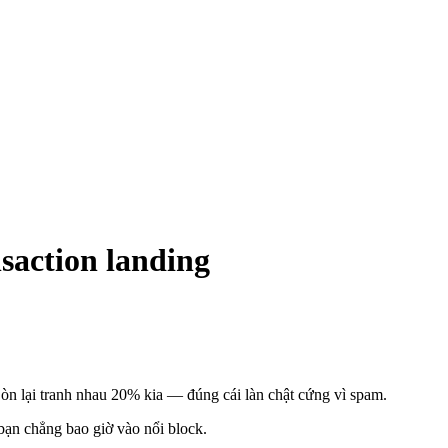
saction landing
Còn lại tranh nhau
20%
kia — đúng cái làn chật cứng vì spam.
 bạn
chẳng bao giờ vào nổi block
.