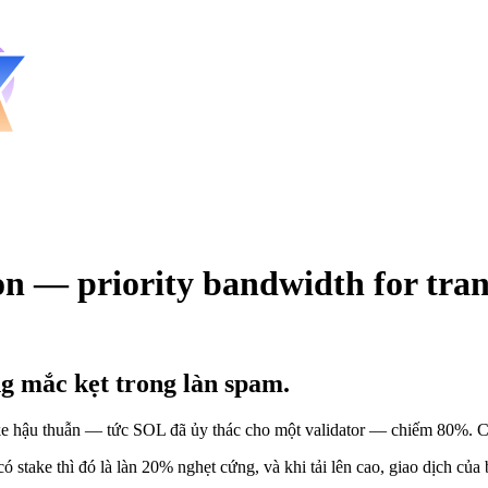
 — priority bandwidth for tran
ng mắc kẹt trong làn spam.
take hậu thuẫn — tức SOL đã ủy thác cho một validator — chiếm
80%
. 
take thì đó là làn 20% nghẹt cứng, và khi tải lên cao, giao dịch của