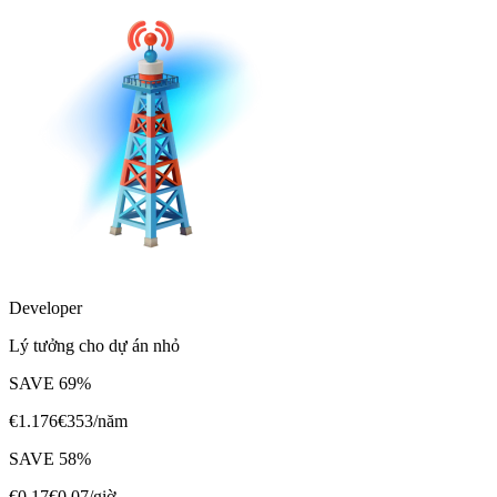
Developer
Lý tưởng cho dự án nhỏ
SAVE
69
%
€
1.176
€
353
/năm
SAVE
58
%
€
0,17
€
0,07
/giờ