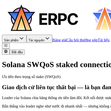
Bảng giá
Câu hỏi thường gặp
Tài liệu
Sản phẩm
Tài nguyên
Bắt đầu
Solana SWQoS staked connection
Ưu tiên theo trọng số stake (SWQoS)
Giao dịch cứ liên tục thất bại — là bạn đa
Leader của Solana chia băng thông ưu tiên làm đôi. Kết nối được s
Bắn thẳng vào leader nghe như nước đi nhanh nhất — nhưng không có s