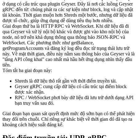
ở dạng có cấu trúc qua plugin Geyser. Đây là nơi các luồng Geyser
gRPC đến từ: chúng phát ra các sự kiện như block, log và cập nhật
tài khoản. Thời gian muộn hơn Shreds một bước, nhưng dữ liệu đã
được tổ chức, giúp ứng dụng dễ dàng tiêu thụ hơn nhiều.
Giai đoạn thứ ba là HTTP RPC và WebSocket. Khi dữ liệu đã đi
qua Geyser và xử lý nội bộ khác và được ghi vào kho nội bộ của
node, nó trở nên khả dụng thông qua thông báo JSON-RPC và
WebSocket. Các phương thức như getBalance,
getProgramAccounts và đăng ký log đều đọc từ trạng thái lưu trữ
này. Về mặt thời gian, điều này nằm sau thông báo của Geyser và là
"tầng API công khai" cao nhất mà hầu hết ứng dụng nhìn thấy đầu
tiên.
Tóm tắt ba giai đoạn này:
Shreds là dữ liệu thô rất gần với thời điểm truyền tải.
Geyser gRPC cung cấp dữ liệu có cấu trúc tại điểm block
được xác nhận.
RPC / WebSocket phơi bày dữ liệu đã lưu trữ dưới dạng API
bạn truy vấn sau đó.
Giai đoạn bạn quan sát quyết định mức độ sớm bạn có thể phát hiện
thay đổi trên chuỗi. Chỉ riêng sự khác biệt về thời gian đó đã tạo ra
khoảng cách hiệu suất đáng kể.
Đặc điểm truyền tải: UDP, gRPC,