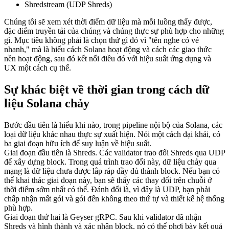
Shredstream (UDP Shreds)
Chúng tôi sẽ xem xét thời điểm dữ liệu mà mỗi luồng thấy được,
đặc điểm truyền tải của chúng và chúng thực sự phù hợp cho những
gì. Mục tiêu không phải là chọn thứ gì đó vì "tên nghe có vẻ
nhanh," mà là hiểu cách Solana hoạt động và cách các giao thức
nền hoạt động, sau đó kết nối điều đó với hiệu suất ứng dụng và
UX một cách cụ thể.
Sự khác biệt về thời gian trong cách dữ
liệu Solana chảy
Bước đầu tiên là hiểu khi nào, trong pipeline nội bộ của Solana, các
loại dữ liệu khác nhau thực sự xuất hiện. Nói một cách đại khái, có
ba giai đoạn hữu ích để suy luận về hiệu suất.
Giai đoạn đầu tiên là Shreds. Các validator trao đổi Shreds qua UDP
để xây dựng block. Trong quá trình trao đổi này, dữ liệu chảy qua
mạng là dữ liệu chưa được lắp ráp đầy đủ thành block. Nếu bạn có
thể khai thác giai đoạn này, bạn sẽ thấy các thay đổi trên chuỗi ở
thời điểm sớm nhất có thể. Đánh đổi là, vì đây là UDP, bạn phải
chấp nhận mất gói và gói đến không theo thứ tự và thiết kế hệ thống
phù hợp.
Giai đoạn thứ hai là Geyser gRPC. Sau khi validator đã nhận
Shreds và hình thành và xác nhận block, nó có thể phơi bày kết quả