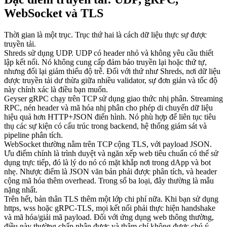
WebSocket và TLS
Thời gian là một trục. Trục thứ hai là cách dữ liệu thực sự được
truyền tải.
Shreds sử dụng UDP. UDP có header nhỏ và không yêu cầu thiết
lập kết nối. Nó không cung cấp đảm bảo truyền lại hoặc thứ tự,
nhưng đổi lại giảm thiểu độ trễ. Đối với thứ như Shreds, nơi dữ liệu
được truyền tải dư thừa giữa nhiều validator, sự đơn giản và tốc độ
này chính xác là điều bạn muốn.
Geyser gRPC chạy trên TCP sử dụng giao thức nhị phân. Streaming
RPC, nén header và mã hóa nhị phân cho phép di chuyển dữ liệu
hiệu quả hơn HTTP+JSON điển hình. Nó phù hợp để liên tục tiêu
thụ các sự kiện có cấu trúc trong backend, hệ thống giám sát và
pipeline phân tích.
WebSocket thường nằm trên TCP cộng TLS, với payload JSON.
Ưu điểm chính là trình duyệt và ngăn xếp web tiêu chuẩn có thể sử
dụng trực tiếp, đó là lý do nó có mặt khắp nơi trong dApp và bot
nhẹ. Nhược điểm là JSON văn bản phải được phân tích, và header
cộng mã hóa thêm overhead. Trong số ba loại, đây thường là mẫu
nặng nhất.
Trên hết, bản thân TLS thêm một lớp chi phí nữa. Khi bạn sử dụng
https, wss hoặc gRPC-TLS, mọi kết nối phải thực hiện handshake
và mã hóa/giải mã payload. Đối với ứng dụng web thông thường,
điều này thường chấp nhận được và thậm chí không được chú ý.