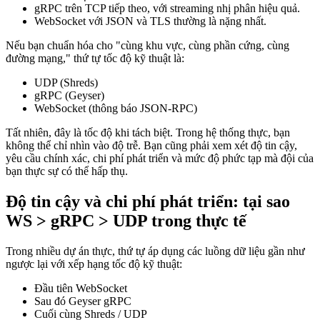
gRPC trên TCP tiếp theo, với streaming nhị phân hiệu quả.
WebSocket với JSON và TLS thường là nặng nhất.
Nếu bạn chuẩn hóa cho "cùng khu vực, cùng phần cứng, cùng
đường mạng," thứ tự tốc độ kỹ thuật là:
UDP (Shreds)
gRPC (Geyser)
WebSocket (thông báo JSON-RPC)
Tất nhiên, đây là tốc độ khi tách biệt. Trong hệ thống thực, bạn
không thể chỉ nhìn vào độ trễ. Bạn cũng phải xem xét độ tin cậy,
yêu cầu chính xác, chi phí phát triển và mức độ phức tạp mà đội của
bạn thực sự có thể hấp thụ.
Độ tin cậy và chi phí phát triển: tại sao
WS > gRPC > UDP trong thực tế
Trong nhiều dự án thực, thứ tự áp dụng các luồng dữ liệu gần như
ngược lại với xếp hạng tốc độ kỹ thuật:
Đầu tiên WebSocket
Sau đó Geyser gRPC
Cuối cùng Shreds / UDP