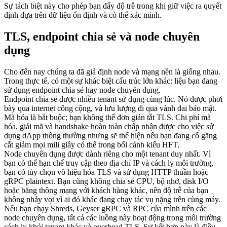
Sự tách biệt này cho phép bạn đẩy độ trễ trong khi giữ việc ra quyết
định dựa trên dữ liệu ổn định và có thể xác minh.
TLS, endpoint chia sẻ và node chuyên
dụng
Cho đến nay chúng ta đã giả định node và mạng nền là giống nhau.
Trong thực tế, có một sự khác biệt cấu trúc lớn khác: liệu bạn đang
sử dụng endpoint chia sẻ hay node chuyên dụng.
Endpoint chia sẻ được nhiều tenant sử dụng cùng lúc. Nó được phơi
bày qua internet công cộng, và lưu lượng đi qua vành đai bảo mật.
Mã hóa là bắt buộc; bạn không thể đơn giản tắt TLS. Chi phí mã
hóa, giải mã và handshake hoàn toàn chấp nhận được cho việc sử
dụng dApp thông thường nhưng sẽ thể hiện nếu bạn đang cố gắng
cắt giảm mọi mili giây có thể trong bối cảnh kiểu HFT.
Node chuyên dụng được dành riêng cho một tenant duy nhất. Vì
bạn có thể hạn chế truy cập theo địa chỉ IP và cách ly môi trường,
bạn có tùy chọn vô hiệu hóa TLS và sử dụng HTTP thuần hoặc
gRPC plaintext. Bạn cũng không chia sẻ CPU, bộ nhớ, disk I/O
hoặc băng thông mạng với khách hàng khác, nên độ trễ của bạn
không nhảy vọt vì ai đó khác đang chạy tác vụ nặng trên cùng máy.
Nếu bạn chạy Shreds, Geyser gRPC và RPC của mình trên các
node chuyên dụng, tất cả các luồng này hoạt động trong môi trường
cách ly khỏi tenant khác và overhead TLS. Sự kết hợp này là điều