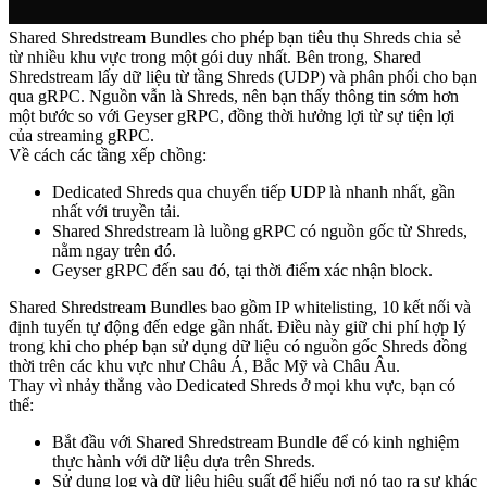
Shared Shredstream Bundles cho phép bạn tiêu thụ Shreds chia sẻ
từ nhiều khu vực trong một gói duy nhất. Bên trong, Shared
Shredstream lấy dữ liệu từ tầng Shreds (UDP) và phân phối cho bạn
qua gRPC. Nguồn vẫn là Shreds, nên bạn thấy thông tin sớm hơn
một bước so với Geyser gRPC, đồng thời hưởng lợi từ sự tiện lợi
của streaming gRPC.
Về cách các tầng xếp chồng:
Dedicated Shreds qua chuyển tiếp UDP là nhanh nhất, gần
nhất với truyền tải.
Shared Shredstream là luồng gRPC có nguồn gốc từ Shreds,
nằm ngay trên đó.
Geyser gRPC đến sau đó, tại thời điểm xác nhận block.
Shared Shredstream Bundles bao gồm IP whitelisting, 10 kết nối và
định tuyến tự động đến edge gần nhất. Điều này giữ chi phí hợp lý
trong khi cho phép bạn sử dụng dữ liệu có nguồn gốc Shreds đồng
thời trên các khu vực như Châu Á, Bắc Mỹ và Châu Âu.
Thay vì nhảy thẳng vào Dedicated Shreds ở mọi khu vực, bạn có
thể:
Bắt đầu với Shared Shredstream Bundle để có kinh nghiệm
thực hành với dữ liệu dựa trên Shreds.
Sử dụng log và dữ liệu hiệu suất để hiểu nơi nó tạo ra sự khác