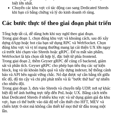
biệt lớn nhất.
Chuyển các khu vực có tác động cao sang Dedicated Shreds
khi bạn có bằng chứng và lý do kinh doanh rõ ràng.
Các bước thực tế theo giai đoạn phát triển
Tổng hợp tất cả, dễ dàng hơn khi suy nghĩ theo giai đoạn.
Trong giai đoạn 1, chọn đúng khu vực và khoảng cách, sau đó xây
dựng dApp hoặc bot của bạn sử dụng RPC và WebSocket. Chọn
đúng khu vực và vị trí mạng thường mang lại cải thiện UX lớn ngay
cả trước khi chạm vào Shreds hoặc gRPC. Để ra mắt sản phẩm,
WebSocket là lựa chọn rất hợp lý, đặc biệt từ phía frontend.
Trong giai đoạn 2, thêm Geyser gRPC để củng cố backend, giám
sát và phân tích. Geyser gRPC cho phép bạn tiêu thụ các sự kiện
block, log và tài khoản hiệu quả và xây dựng indexer, hệ thống cảnh
báo và API bên ngoài vững chắc. Nó đạt được sự cân bằng tốt giữa
tốc độ, độ tin cậy và chi phí phát triển và là "bước thứ hai" tự nhiên
cho nhiều đội.
Trong giai đoạn 3, đưa vào Shreds và chuyển tiếp UDP, nơi sự khác
biệt độ trễ ảnh hưởng trực tiếp đến PnL hoặc UX. Bằng cách triển
khai Dedicated Shreds ở nhiều khu vực và sử dụng giảm giá đa khu
vực, bạn có thể bước vào dải độ trễ cần thiết cho HFT, MEV và
chiến lược 0-slot mà không cần thiết kế mọi thứ từ đầu trong một
lần.