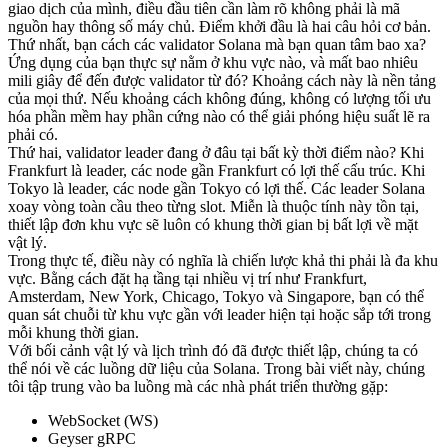
giao dịch của mình, điều đầu tiên cần làm rõ không phải là mã
nguồn hay thông số máy chủ. Điểm khởi đầu là hai câu hỏi cơ bản.
Thứ nhất, bạn cách các validator Solana mà bạn quan tâm bao xa?
Ứng dụng của bạn thực sự nằm ở khu vực nào, và mất bao nhiêu
mili giây để đến được validator từ đó? Khoảng cách này là nền tảng
của mọi thứ. Nếu khoảng cách không đúng, không có lượng tối ưu
hóa phần mềm hay phần cứng nào có thể giải phóng hiệu suất lẽ ra
phải có.
Thứ hai, validator leader đang ở đâu tại bất kỳ thời điểm nào? Khi
Frankfurt là leader, các node gần Frankfurt có lợi thế cấu trúc. Khi
Tokyo là leader, các node gần Tokyo có lợi thế. Các leader Solana
xoay vòng toàn cầu theo từng slot. Miễn là thuộc tính này tồn tại,
thiết lập đơn khu vực sẽ luôn có khung thời gian bị bất lợi về mặt
vật lý.
Trong thực tế, điều này có nghĩa là chiến lược khả thi phải là đa khu
vực. Bằng cách đặt hạ tầng tại nhiều vị trí như Frankfurt,
Amsterdam, New York, Chicago, Tokyo và Singapore, bạn có thể
quan sát chuỗi từ khu vực gần với leader hiện tại hoặc sắp tới trong
mỗi khung thời gian.
Với bối cảnh vật lý và lịch trình đó đã được thiết lập, chúng ta có
thể nói về các luồng dữ liệu của Solana. Trong bài viết này, chúng
tôi tập trung vào ba luồng mà các nhà phát triển thường gặp:
WebSocket (WS)
Geyser gRPC