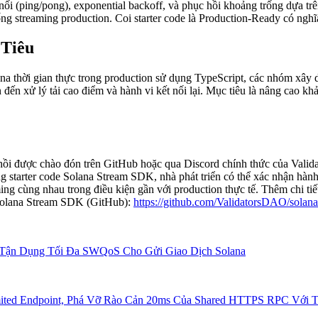
 nối (ping/pong), exponential backoff, và phục hồi khoảng trống dựa trê
ống streaming production. Coi starter code là Production-Ready có nghĩ
 Tiêu
 thời gian thực trong production sử dụng TypeScript, các nhóm xây dựn
đến xử lý tải cao điểm và hành vi kết nối lại. Mục tiêu là nâng cao k
hồi được chào đón trên GitHub hoặc qua Discord chính thức của Vali
 starter code Solana Stream SDK, nhà phát triển có thể xác nhận hàn
g cùng nhau trong điều kiện gần với production thực tế. Thêm chi tiế
olana Stream SDK (GitHub):
https://github.com/ValidatorsDAO/solana
Tận Dụng Tối Đa SWQoS Cho Gửi Giao Dịch Solana
ted Endpoint, Phá Vỡ Rào Cản 20ms Của Shared HTTPS RPC Với T