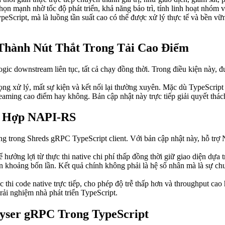
chọn mạnh nhờ tốc độ phát triển, khả năng bảo trì, tính linh hoạt nhóm v
peScript, mà là luồng tần suất cao có thể được xử lý thực tế và bền v
 Thành Nút Thắt Trong Tải Cao Điểm
logic downstream liên tục, tất cả chạy đồng thời. Trong điều kiện này, 
ọng xử lý, mất sự kiện và kết nối lại thường xuyên. Mặc dù TypeScript 
treaming cao điểm hay không. Bản cập nhật này trực tiếp giải quyết thác
h Hợp NAPI-RS
 trong Shreds gRPC TypeScript client. Với bản cập nhật này, hỗ trợ
 hưởng lợi từ thực thi native chi phí thấp đồng thời giữ giao diện dựa
lên khoảng bốn lần. Kết quả chính không phải là hệ số nhân mà là sự ch
hi code native trực tiếp, cho phép độ trễ thấp hơn và throughput ca
rải nghiệm nhà phát triển TypeScript.
eyser gRPC Trong TypeScript