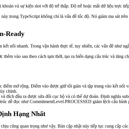
 khoản và sự kiện slot với độ trễ thấp. Độ trễ hoặc mất dữ liệu trực tiế
 này trong TypeScript không chỉ là vấn đề tốc độ. Nó giảm ma sát trên 
on-Ready
ết nối nhanh. Trong vận hành thực tế, tuy nhiên, các vấn đề như ngắt kế
hêm vào sau theo cách tạm thời, tạo ra biến dạng cấu trúc và tăng chi 
ác điểm mở rộng. Điểm vào được giữ tối giản và tập trung vào kết nối v
tùy chỉnh.
ọc và đích đầu ra được sửa đổi cục bộ và có thể dự đoán. Định nghĩa su
cấu trúc dễ đọc như CommitmentLevel.PROCESSED giảm lệch cấu hình g
Định Hạng Nhất
 chịu cũng quan trọng như vậy. Bản cập nhật này tiếp tục cung cấp các 