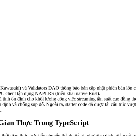
asaki) và Validators DAO thông báo bản cập nhật phiên bản lớn ch
client tận dụng NAPI-RS (triển khai native Rust).
tính ổn định cho khối lượng công việc streaming tần suất cao đồng thời
 ổn định và chống sụp đổ. Ngoài ra, starter code đã được tái cấu trúc vư
.
Gian Thực Trong TypeScript
ời gian thực trực tiếp chuyển thành giá trị, như giao dịch, giám sát, 