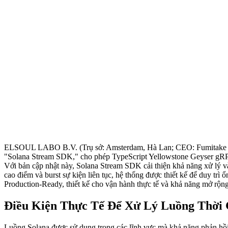
ELSOUL LABO B.V. (Trụ sở: Amsterdam, Hà Lan; CEO: Fumitake Kaw
"Solana Stream SDK," cho phép TypeScript Yellowstone Geyser gRPC 
Với bản cập nhật này, Solana Stream SDK cải thiện khả năng xử lý và 
cao điểm và burst sự kiện liên tục, hệ thống được thiết kế để duy trì
Production-Ready, thiết kế cho vận hành thực tế và khả năng mở rộng
Điều Kiện Thực Tế Để Xử Lý Luồng Thời 
Luồng Solana được sử dụng trong các lĩnh vực mà khả năng phản hồi th