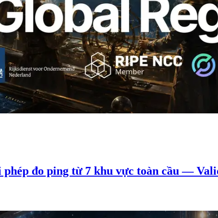
phép đo ping từ 7 khu vực toàn cầu — Vali