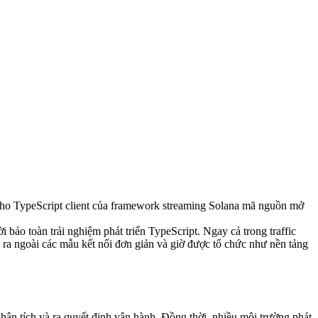
o TypeScript client của framework streaming Solana mã nguồn mở
 bảo toàn trải nghiệm phát triển TypeScript. Ngay cả trong traffic
ợt ra ngoài các mẫu kết nối đơn giản và giờ được tổ chức như nền tảng
phân tích và ra quyết định vận hành. Đồng thời, nhiều môi trường phát