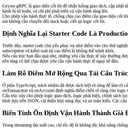
Geyser gRPC là giao diện cốt lõi để nhận luồng giao dịch, cập nhật tài
hành bị trì hoãn, và chi phí phát triển và vận hành tăng lên.
Cho phép vận hành thực tế, chống chịu cao điểm của giao diện cốt lõi
mà không cần chuyển đổi stack hoặc viết lại logic cốt lõi.
Định Nghĩa Lại Starter Code Là Producti
Trước đây, starter code chủ yếu phục vụ như điểm vào cho thử nghiệm k
subscription và kiểm soát tải cao điểm là không thể tránh khỏi.
Nếu cấu trúc ban đầu quá nhẹ, những yêu cầu thực tế này thường được t
nền tảng có thể chịu được yêu cầu vận hành thực tế ngay từ đầu.
Làm Rõ Điểm Mở Rộng Qua Tái Cấu Trúc
Ở phía TypeScript, trách nhiệm đã được tách biệt rõ ràng để làm rõ c
onTransaction và onAccount định nghĩa điểm chèn rõ ràng cho logic 
Cấu trúc này cho phép logic giao dịch, logic phát hiện, chính sách l
hình dựa trên JSON, cải thiện khả năng đọc và an toàn kiểu. Các 
Biến Tính Ổn Định Vận Hành Thành Giả 
Trong streaming tần suất cao, chỉ tốc độ là không đủ; khả năng chống