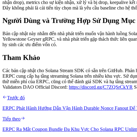
nhận drop), metrics cho sự kiện nhận, xử lý và bị drop, keepalive kết
Đây không phải là cải tiến tùy chọn mà là yêu cầu baseline cho hệ th
Người Dùng và Trường Hợp Sử Dụng Mục
Bản cập nhật này nhắm đến nhà phát triển muốn vận hành luồng Solana
Yellowstone Geyser gRPC, và nhà phát triển gặp thách thức liên quan 
hy sinh các ưu điểm vốn có.
Tham Khảo
Các bản cập nhật cho Solana Stream SDK có sẵn trên GitHub. Phản 
ERPC cung cấp hạ tầng streaming Solana trên nhiều khu vực. Sử dụng
thử miễn phí của ERPC, cũng có thể đánh giá SDK và hạ tầng streamin
Validators DAO Official Discord:
https://discord.gg/C7ZQSrCkYR
S
Trước đó
ERPC Phát Hành Hướng Dẫn Vận Hành Durable Nonce Fanout Để 
Tiếp theo
ERPC Ra Mắt Coupon Bundle Đa Khu Vực Cho Solana RPC Unlimi