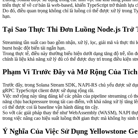
triển thực tế về cơ bản là web-based, khiến TypeScript trở thành lựa 
Do đó, điều quan trọng không chỉ là luồng có thể được xử lý trong Ty
hạn.
Tại Sao Thực Thi Đơn Luồng Node.js Trở
Streaming tần suất cao bao gồm nhận, xử lý, lọc, giải mã và thực thi 
burst hoặc đột biến tải ngắn hạn.
Trong thực tế, điều này thường biểu hiện dưới dạng tăng độ trễ, tồn đ
chính là liệu khả năng xử lý đủ có thể được duy trì trong điều kiện s
Phạm Vi Trước Đây và Mở Rộng Của Tíc
Trước đây, trong Solana Stream SDK, NAPI-RS chủ yếu được sử dụng
gRPC TypeScript client được sử dụng rộng rãi.
Việc mở rộng này tăng đáng kể các phần của pipeline streaming có thể
năng chịu backpressure trong tải cao điểm, với khả năng xử lý tăng 
có thể được coi là baseline vận hành đáng tin cậy.
So với các giải pháp thay thế như WebAssembly (WASM), NAPI thực t
trong việc nâng cao hiệu suất luồng thời gian thực mà không hy sinh t
Ý Nghĩa Của Việc Sử Dụng Yellowstone G