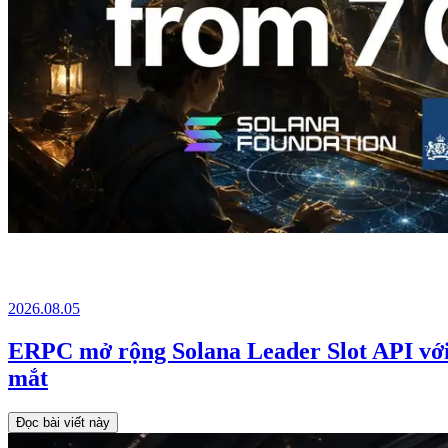
2026.08.05
ERPC mở rộng Solana Leader Slot API với 
mắt
Đọc bài viết này