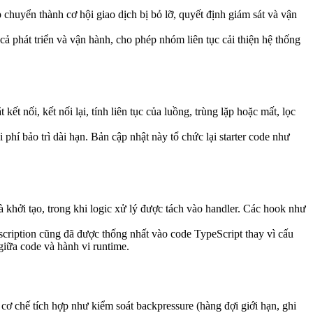
p chuyển thành cơ hội giao dịch bị bỏ lỡ, quyết định giám sát và vận
cả phát triển và vận hành, cho phép nhóm liên tục cải thiện hệ thống
t nối, kết nối lại, tính liên tục của luồng, trùng lặp hoặc mất, lọc
phí bảo trì dài hạn. Bản cập nhật này tổ chức lại starter code như
à khởi tạo, trong khi logic xử lý được tách vào handler. Các hook như
bscription cũng đã được thống nhất vào code TypeScript thay vì cấu
iữa code và hành vi runtime.
cơ chế tích hợp như kiểm soát backpressure (hàng đợi giới hạn, ghi