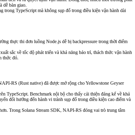
à dễ bàn giao.
ững trong TypeScript mà không sụp đổ trong điều kiện vận hành dài
đường thực thi đơn luồng Node.js dễ bị backpressure trong thời điểm
xuất sắc về tốc độ phát triển và khả năng bảo trì, thách thức vận hành
h thức đó.
 NAPI-RS (Rust native) đã được mở rộng cho Yellowstone Geyser
 trên TypeScript. Benchmark nội bộ cho thấy cải thiện đáng kể về khả
uyển đổi hướng đến hành vi tránh sụp đổ trong điều kiện cao điểm và
o hơn. Trong Solana Stream SDK, NAPI-RS đóng vai trò trung tâm