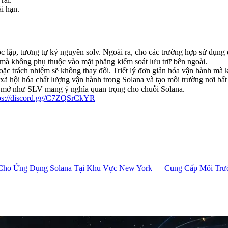
i hạn.
ộc lập, tương tự kỷ nguyên solv. Ngoài ra, cho các trường hợp sử dụng
 mà không phụ thuộc vào mặt phẳng kiểm soát lưu trữ bên ngoài.
ặc trách nhiệm sẽ không thay đổi. Triết lý đơn giản hóa vận hành mà k
 hội hóa chất lượng vận hành trong Solana và tạo môi trường nơi bất k
n mở như SLV mang ý nghĩa quan trọng cho chuỗi Solana.
ps://discord.gg/C7ZQSrCkYR
Cho Ứng Dụng Solana Tại Khu Vực New York — Cung Cấp Môi Trườ