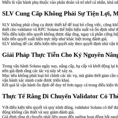
Miễn là vận hành phụ thuộc vào phán đoán và trí nhớ cá nhân, khả n
SLV Cung Cấp Không Phải Sự Tiện Lợi, M
SLV không phải công cụ được thiết kế để loại bỏ công việc, cũng khô
thiết cho validator và RPC Solana thể hiện hiệu suất và ổn định như th
Nếu điều kiện tiên quyết không được đáp ứng, ngay cả phần cứng hiệu 
kiện tiên quyết xuất hiện trực tiếp như khác biệt trong đánh giá.
SLV không để các điều kiện tiên quyết này theo quyết định nhà vận 
Giải Pháp Thực Tiễn Cho Kỷ Nguyên Nân
Trong vận hành Solana ngày nay, nâng cấp, hạ cấp và khởi động lại 
trên giả định rằng các tác vụ này sẽ xảy ra.
Mục tiêu không phải loại bỏ chính các tác vụ, mà giảm thời gian cần
vận hành xác minh code được triển khai.
Kết quả là vận hành ổn định dễ duy trì hơn ngay cả trong điều kiện t
Thực Tế Rằng Di Chuyển Validator Có T
Với điều kiện tiên quyết và quy trình đúng, validator Solana có thể
động không cần thiết và suy giảm đánh giá.
Giả định rằng di chuyển phải liên quan đến ngừng hoạt động bắt nguồ