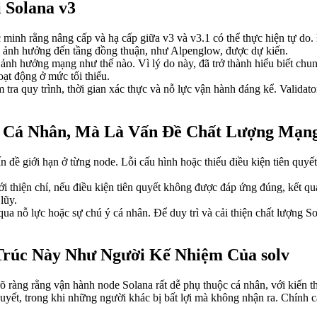
Solana v3
ác minh rằng nâng cấp và hạ cấp giữa v3 và v3.1 có thể thực hiện tự d
ớn ảnh hưởng đến tầng đồng thuận, như Alpenglow, được dự kiến.
ảnh hưởng mạng như thế nào. Vì lý do này, đã trở thành hiểu biết chun
oạt động ở mức tối thiểu.
m tra quy trình, thời gian xác thực và nỗ lực vận hành đáng kể. Valid
 Cá Nhân, Mà Là Vấn Đề Chất Lượng Mạn
 đề giới hạn ở từng node. Lỗi cấu hình hoặc thiếu điều kiện tiên quyế
ới thiện chí, nếu điều kiện tiên quyết không được đáp ứng đúng, kết qu
lũy.
ua nỗ lực hoặc sự chú ý cá nhân. Để duy trì và cải thiện chất lượng S
Trúc Này Như Người Kế Nhiệm Của solv
 ràng rằng vận hành node Solana rất dễ phụ thuộc cá nhân, với kiến th
quyết, trong khi những người khác bị bất lợi mà không nhận ra. Chính