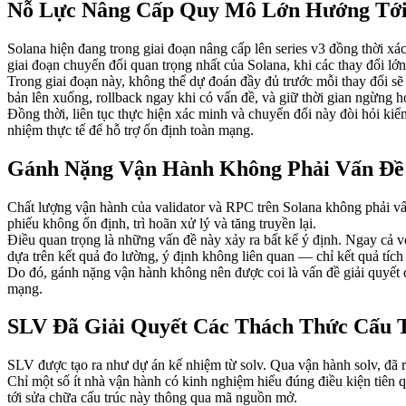
Nỗ Lực Nâng Cấp Quy Mô Lớn Hướng Tới 
Solana hiện đang trong giai đoạn nâng cấp lên series v3 đồng thời x
giai đoạn chuyển đổi quan trọng nhất của Solana, khi các thay đổi l
Trong giai đoạn này, không thể dự đoán đầy đủ trước mỗi thay đổi sẽ 
bản lên xuống, rollback ngay khi có vấn đề, và giữ thời gian ngừng h
Đồng thời, liên tục thực hiện xác minh và chuyển đổi này đòi hỏi kiể
nhiệm thực tế để hỗ trợ ổn định toàn mạng.
Gánh Nặng Vận Hành Không Phải Vấn Đề
Chất lượng vận hành của validator và RPC trên Solana không phải vấn
phiếu không ổn định, trì hoãn xử lý và tăng truyền lại.
Điều quan trọng là những vấn đề này xảy ra bất kể ý định. Ngay cả v
dựa trên kết quả đo lường, ý định không liên quan — chỉ kết quả tích 
Do đó, gánh nặng vận hành không nên được coi là vấn đề giải quyết q
mạng.
SLV Đã Giải Quyết Các Thách Thức Cấu 
SLV được tạo ra như dự án kế nhiệm từ solv. Qua vận hành solv, đã rõ
Chỉ một số ít nhà vận hành có kinh nghiệm hiểu đúng điều kiện tiên 
tới sửa chữa cấu trúc này thông qua mã nguồn mở.