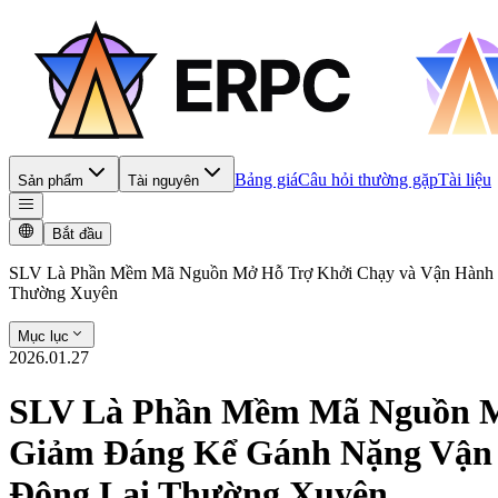
Bảng giá
Câu hỏi thường gặp
Tài liệu
Sản phẩm
Tài nguyên
Bắt đầu
SLV Là Phần Mềm Mã Nguồn Mở Hỗ Trợ Khởi Chạy và Vận Hành S
Thường Xuyên
Mục lục
2026.01.27
SLV Là Phần Mềm Mã Nguồn Mở
Giảm Đáng Kể Gánh Nặng Vận 
Động Lại Thường Xuyên