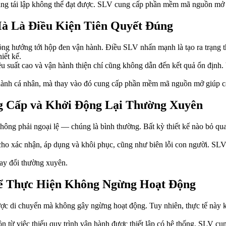
ăng tái lập không thể đạt được. SLV cung cấp phần mềm mã nguồn mở c
à Là Điều Kiện Tiên Quyết Đúng
ng hướng tới hộp đen vận hành. Điều SLV nhấn mạnh là tạo ra trạng th
iết kế.
suất cao và vận hành thiện chí cũng không dẫn đến kết quả ổn định. Vì 
hành cá nhân, mà thay vào đó cung cấp phần mềm mã nguồn mở giúp căn
g Cấp và Khởi Động Lại Thường Xuyên
không phải ngoại lệ — chúng là bình thường. Bất kỳ thiết kế nào bỏ qu
 cho xác nhận, áp dụng và khôi phục, cũng như biên lỗi con người. SL
hay đổi thường xuyên.
hể Thực Hiện Không Ngừng Hoạt Động
 được di chuyển mà không gây ngừng hoạt động. Tuy nhiên, thực tế này 
n từ việc thiếu quy trình vận hành được thiết lập có hệ thống. SLV cu