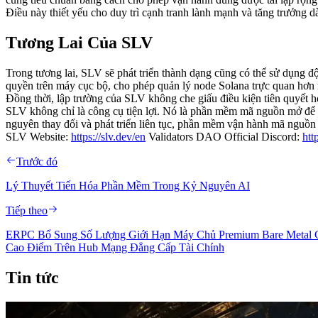
Điều này thiết yếu cho duy trì cạnh tranh lành mạnh và tăng trưởng dà
Tương Lai Của SLV
Trong tương lai, SLV sẽ phát triển thành dạng cũng có thể sử dụng đ
quyền trên máy cục bộ, cho phép quản lý node Solana trực quan hơn
Đồng thời, lập trường của SLV không che giấu điều kiện tiên quyết ho
SLV không chỉ là công cụ tiện lợi. Nó là phần mềm mã nguồn mở để xã
nguyên thay đổi và phát triển liên tục, phần mềm vận hành mã nguồ
SLV Website:
https://slv.dev/en
Validators DAO Official Discord:
htt
Trước đó
Lý Thuyết Tiến Hóa Phần Mềm Trong Kỷ Nguyên AI
Tiếp theo
ERPC Bổ Sung Số Lượng Giới Hạn Máy Chủ Premium Bare Metal 
Cao Điểm Trên Hub Mạng Đẳng Cấp Tài Chính
Tin tức