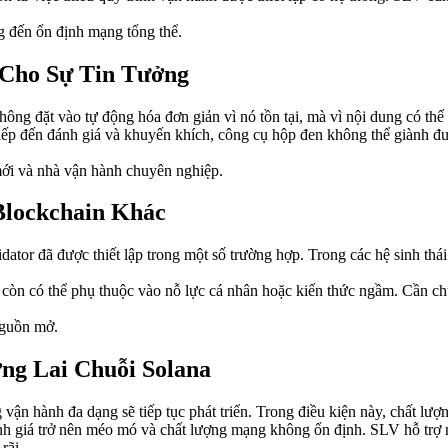
g đến ổn định mạng tổng thể.
Cho Sự Tin Tưởng
ng đặt vào tự động hóa đơn giản vì nó tồn tại, mà vì nội dung có thể
ếp đến đánh giá và khuyến khích, công cụ hộp đen không thể giành đượ
ới và nhà vận hành chuyên nghiệp.
Blockchain Khác
idator đã được thiết lập trong một số trường hợp. Trong các hệ sinh th
còn có thể phụ thuộc vào nỗ lực cá nhân hoặc kiến thức ngầm. Cần ch
nguồn mở.
ng Lai Chuỗi Solana
vận hành đa dạng sẽ tiếp tục phát triển. Trong điều kiện này, chất lượ
h giá trở nên méo mó và chất lượng mạng không ổn định. SLV hỗ trợ mô
rãi.