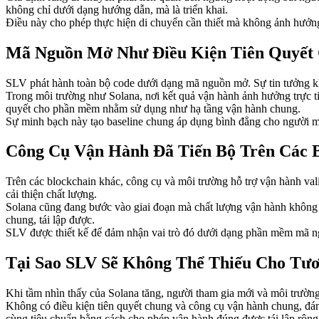
không chỉ dưới dạng hướng dẫn, mà là triển khai.
Điều này cho phép thực hiện di chuyển cần thiết mà không ảnh hưởn
Mã Nguồn Mở Như Điều Kiện Tiên Quyết 
SLV phát hành toàn bộ code dưới dạng mã nguồn mở. Sự tin tưởng khô
Trong môi trường như Solana, nơi kết quả vận hành ảnh hưởng trực ti
quyết cho phần mềm nhằm sử dụng như hạ tầng vận hành chung.
Sự minh bạch này tạo baseline chung áp dụng bình đẳng cho người m
Công Cụ Vận Hành Đã Tiến Bộ Trên Các 
Trên các blockchain khác, công cụ và môi trường hỗ trợ vận hành val
cải thiện chất lượng.
Solana cũng đang bước vào giai đoạn mà chất lượng vận hành không 
chung, tái lập được.
SLV được thiết kế để đảm nhận vai trò đó dưới dạng phần mềm mã 
Tại Sao SLV Sẽ Không Thể Thiếu Cho Tươ
Khi tầm nhìn thấy của Solana tăng, người tham gia mới và môi trường 
Không có điều kiện tiên quyết chung và công cụ vận hành chung, đán
cùng tiêu chuẩn bằng cách cho phép vận hành đúng được tái lập rộng 