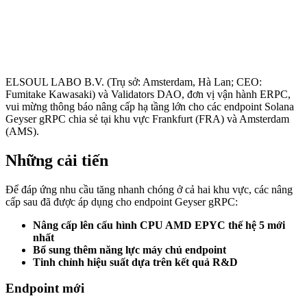
ELSOUL LABO B.V. (Trụ sở: Amsterdam, Hà Lan; CEO:
Fumitake Kawasaki) và Validators DAO, đơn vị vận hành ERPC,
vui mừng thông báo nâng cấp hạ tầng lớn cho các endpoint Solana
Geyser gRPC chia sẻ tại khu vực Frankfurt (FRA) và Amsterdam
(AMS).
Những cải tiến
Để đáp ứng nhu cầu tăng nhanh chóng ở cả hai khu vực, các nâng
cấp sau đã được áp dụng cho endpoint Geyser gRPC:
Nâng cấp lên cấu hình CPU AMD EPYC thế hệ 5 mới
nhất
Bổ sung thêm năng lực máy chủ endpoint
Tinh chỉnh hiệu suất dựa trên kết quả R&D
Endpoint mới