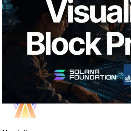
Validators Solutions ra mắt Solana Block
Analyzer — Trực quan hóa thời gian tạo
block và validator phụ trách theo từng
slot
Đọc bài viết này
Xem thêm