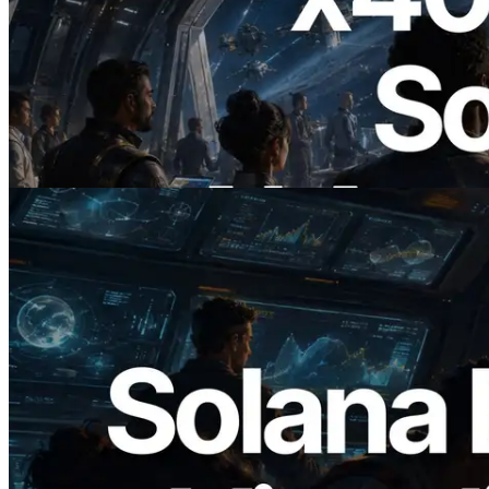
2026.07.04
ERPC ra mắt Solana RPC hỗ trợ x402 —
Mở ra thời đại AI Agent trả tiền theo nhu
cầu cho API cần dùng
Đọc bài viết này
2026.05.24