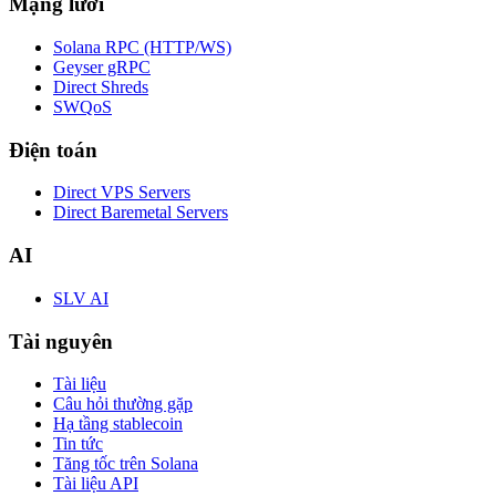
Mạng lưới
Solana RPC (HTTP/WS)
Geyser gRPC
Direct Shreds
SWQoS
Điện toán
Direct VPS Servers
Direct Baremetal Servers
AI
SLV AI
Tài nguyên
Tài liệu
Câu hỏi thường gặp
Hạ tầng stablecoin
Tin tức
Tăng tốc trên Solana
Tài liệu API