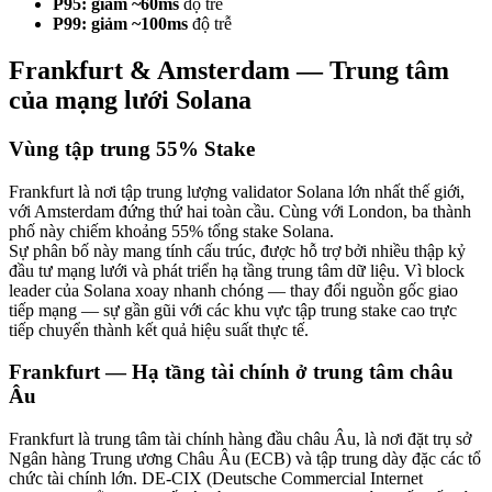
P95: giảm ~60ms
độ trễ
P99: giảm ~100ms
độ trễ
Frankfurt & Amsterdam — Trung tâm
của mạng lưới Solana
Vùng tập trung 55% Stake
Frankfurt là nơi tập trung lượng validator Solana lớn nhất thế giới,
với Amsterdam đứng thứ hai toàn cầu. Cùng với London, ba thành
phố này chiếm khoảng 55% tổng stake Solana.
Sự phân bố này mang tính cấu trúc, được hỗ trợ bởi nhiều thập kỷ
đầu tư mạng lưới và phát triển hạ tầng trung tâm dữ liệu. Vì block
leader của Solana xoay nhanh chóng — thay đổi nguồn gốc giao
tiếp mạng — sự gần gũi với các khu vực tập trung stake cao trực
tiếp chuyển thành kết quả hiệu suất thực tế.
Frankfurt — Hạ tầng tài chính ở trung tâm châu
Âu
Frankfurt là trung tâm tài chính hàng đầu châu Âu, là nơi đặt trụ sở
Ngân hàng Trung ương Châu Âu (ECB) và tập trung dày đặc các tổ
chức tài chính lớn. DE-CIX (Deutsche Commercial Internet