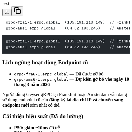
text
grpc-fra1-1.erpc.global  (185.191.118.149)  // Frankf
grpc-ams1.erpc.global    (84.32.103.245)    // Amster
grpc-fra1-1.erpc.global  (185.191.118.149)  // Frankf
grpc-ams1.erpc.global    (84.32.103.245)    // Amster
Lịch ngừng hoạt động Endpoint cũ
— Đã được gỡ bỏ
grpc-fra6-1.erpc.global
—
Dự kiến gỡ bỏ vào ngày 10
grpc-ams6-1.erpc.global
tháng 3 năm 2026
Người dùng Geyser gRPC tại Frankfurt hoặc Amsterdam vẫn đang
sử dụng endpoint cũ cần
đăng ký lại địa chỉ IP và chuyển sang
endpoint mới
sớm nhất có thể.
Cải thiện hiệu suất (Đã đo lường)
P50: giảm ~10ms
độ trễ