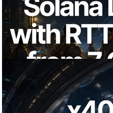
2026.08.05
ERPC mở rộng Solana Leader Slot API
với phép đo ping từ 7 khu vực toàn cầu —
Validators Information API cũng chính
thức ra mắt
Đọc bài viết này