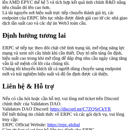
lên AMD EPYC thế hệ 5 và tích hợp kết quả tinh chỉnh R&D nâng
tiêu chuẩn đó lên cao hơn.
Là tài nguyên nơi hiệu suất trực tiếp chuyển thành giá trị, các
endpoint của ERPC liên tục nhận được đánh giá cao từ các nhà giao
dịch tần suất cao và các dự án Web3 toàn cầu.
Định hướng tương lai
ERPC sẽ tiếp tục theo dõi chặt chẽ tình trạng tải, mở rộng năng lực
mạng và xem xét cấu hình khi cần thiết. Duy trì nền tảng ổn định,
hiệu suất cao trong khi mở rộng để đáp ứng nhu cầu ngày càng tăng
vẫn là sứ mệnh cốt lõi của chúng tôi.
Chúng tôi khuyến khích tất cả người dùng chuyển sang endpoint
mới và trải nghiệm hiệu suất và độ ổn định được cải thiện.
Liên hệ & Hỗ trợ
Nếu có câu hỏi hoặc cần hỗ trợ, vui lòng mở ticket trên Discord
chính thức của Validators DAO.
Validators DAO Discord:
https://discord.gg/C7ZQSrCkYR
Để biết thông tin chính thức về ERPC và các gói dịch vụ, vui lòng
truy cập:
ERPC Official Website:
https://erpc.global
Cảm ơn bạn vì sự ủng hộ liên tục dành cho ERPC.