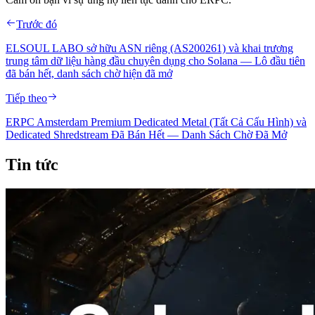
Trước đó
ELSOUL LABO sở hữu ASN riêng (AS200261) và khai trương
trung tâm dữ liệu hàng đầu chuyên dụng cho Solana — Lô đầu tiên
đã bán hết, danh sách chờ hiện đã mở
Tiếp theo
ERPC Amsterdam Premium Dedicated Metal (Tất Cả Cấu Hình) và
Dedicated Shredstream Đã Bán Hết — Danh Sách Chờ Đã Mở
Tin tức