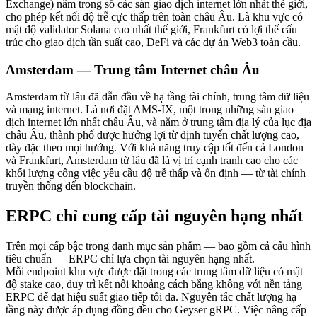
Exchange) nằm trong số các sàn giao dịch internet lớn nhất thế giới,
cho phép kết nối độ trễ cực thấp trên toàn châu Âu. Là khu vực có
mật độ validator Solana cao nhất thế giới, Frankfurt có lợi thế cấu
trúc cho giao dịch tần suất cao, DeFi và các dự án Web3 toàn cầu.
Amsterdam — Trung tâm Internet châu Âu
Amsterdam từ lâu đã dẫn đầu về hạ tầng tài chính, trung tâm dữ liệu
và mạng internet. Là nơi đặt AMS-IX, một trong những sàn giao
dịch internet lớn nhất châu Âu, và nằm ở trung tâm địa lý của lục địa
châu Âu, thành phố được hưởng lợi từ định tuyến chất lượng cao,
dày đặc theo mọi hướng. Với khả năng truy cập tốt đến cả London
và Frankfurt, Amsterdam từ lâu đã là vị trí cạnh tranh cao cho các
khối lượng công việc yêu cầu độ trễ thấp và ổn định — từ tài chính
truyền thống đến blockchain.
ERPC chỉ cung cấp tài nguyên hạng nhất
Trên mọi cấp bậc trong danh mục sản phẩm — bao gồm cả cấu hình
tiêu chuẩn — ERPC chỉ lựa chọn tài nguyên hạng nhất.
Mỗi endpoint khu vực được đặt trong các trung tâm dữ liệu có mật
độ stake cao, duy trì kết nối khoảng cách bằng không với nền tảng
ERPC để đạt hiệu suất giao tiếp tối đa. Nguyên tắc chất lượng hạ
tầng này được áp dụng đồng đều cho Geyser gRPC. Việc nâng cấp