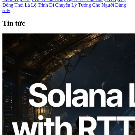
Đồng Thời Là Lộ Trình Di Chuyển Lý Tưởng Cho Người Dùng
solv
Tin tức
2026.08.05
ERPC mở rộng Solana Leader Slot API
với phép đo ping từ 7 khu vực toàn cầu —
Validators Information API cũng chính