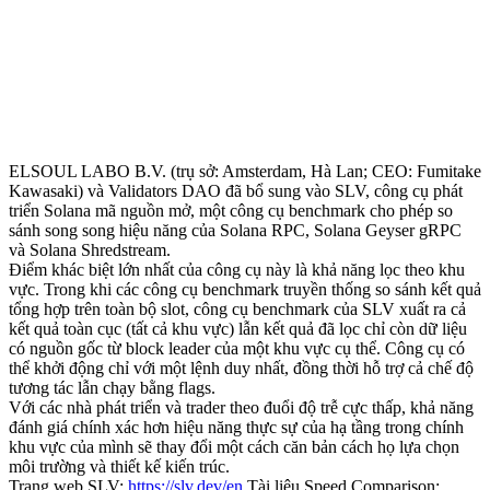
ELSOUL LABO B.V. (trụ sở: Amsterdam, Hà Lan; CEO: Fumitake
Kawasaki) và Validators DAO đã bổ sung vào SLV, công cụ phát
triển Solana mã nguồn mở, một công cụ benchmark cho phép so
sánh song song hiệu năng của Solana RPC, Solana Geyser gRPC
và Solana Shredstream.
Điểm khác biệt lớn nhất của công cụ này là khả năng lọc theo khu
vực. Trong khi các công cụ benchmark truyền thống so sánh kết quả
tổng hợp trên toàn bộ slot, công cụ benchmark của SLV xuất ra cả
kết quả toàn cục (tất cả khu vực) lẫn kết quả đã lọc chỉ còn dữ liệu
có nguồn gốc từ block leader của một khu vực cụ thể. Công cụ có
thể khởi động chỉ với một lệnh duy nhất, đồng thời hỗ trợ cả chế độ
tương tác lẫn chạy bằng flags.
Với các nhà phát triển và trader theo đuổi độ trễ cực thấp, khả năng
đánh giá chính xác hơn hiệu năng thực sự của hạ tầng trong chính
khu vực của mình sẽ thay đổi một cách căn bản cách họ lựa chọn
môi trường và thiết kế kiến trúc.
Trang web SLV:
https://slv.dev/en
Tài liệu Speed Comparison: