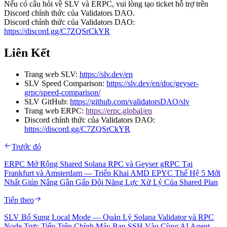
Nếu có câu hỏi về SLV và ERPC, vui lòng tạo ticket hỗ trợ trên
Discord chính thức của Validators DAO.
Discord chính thức của Validators DAO:
https://discord.gg/C7ZQSrCkYR
Liên Kết
Trang web SLV:
https://slv.dev/en
SLV Speed Comparison:
https://slv.dev/en/doc/geyser-
grpc/speed-comparison/
SLV GitHub:
https://github.com/validatorsDAO/slv
Trang web ERPC:
https://erpc.global/en
Discord chính thức của Validators DAO:
https://discord.gg/C7ZQSrCkYR
Trước đó
ERPC Mở Rộng Shared Solana RPC và Geyser gRPC Tại
Frankfurt và Amsterdam — Triển Khai AMD EPYC Thế Hệ 5 Mới
Nhất Giúp Nâng Gần Gấp Đôi Năng Lực Xử Lý Của Shared Plan
Tiếp theo
SLV Bổ Sung Local Mode — Quản Lý Solana Validator và RPC
Node Trực Tiếp Trên Chính Máy Bạn SSH Vào Cùng AI Agent,