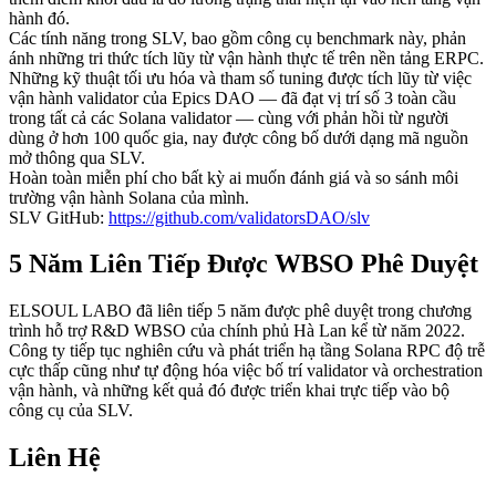
hành đó.
Các tính năng trong SLV, bao gồm công cụ benchmark này, phản
ánh những tri thức tích lũy từ vận hành thực tế trên nền tảng ERPC.
Những kỹ thuật tối ưu hóa và tham số tuning được tích lũy từ việc
vận hành validator của Epics DAO — đã đạt vị trí số 3 toàn cầu
trong tất cả các Solana validator — cùng với phản hồi từ người
dùng ở hơn 100 quốc gia, nay được công bố dưới dạng mã nguồn
mở thông qua SLV.
Hoàn toàn miễn phí cho bất kỳ ai muốn đánh giá và so sánh môi
trường vận hành Solana của mình.
SLV GitHub:
https://github.com/validatorsDAO/slv
5 Năm Liên Tiếp Được WBSO Phê Duyệt
ELSOUL LABO đã liên tiếp 5 năm được phê duyệt trong chương
trình hỗ trợ R&D WBSO của chính phủ Hà Lan kể từ năm 2022.
Công ty tiếp tục nghiên cứu và phát triển hạ tầng Solana RPC độ trễ
cực thấp cũng như tự động hóa việc bố trí validator và orchestration
vận hành, và những kết quả đó được triển khai trực tiếp vào bộ
công cụ của SLV.
Liên Hệ