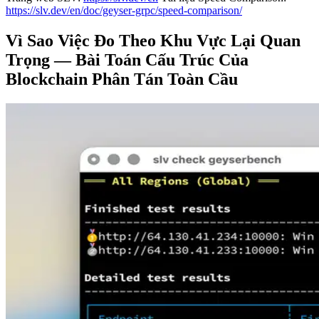
https://slv.dev/en/doc/geyser-grpc/speed-comparison/
Vì Sao Việc Đo Theo Khu Vực Lại Quan
Trọng — Bài Toán Cấu Trúc Của
Blockchain Phân Tán Toàn Cầu