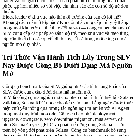
trader và bot giao dịch tần suất cao phải đưa ra những phán đoán
phức tạp hơn nhiều so với việc chỉ nhìn vào các con số độ trễ đơn
thuần.
Block leader ở khu vực nào thì môi trường của bạn có lợi thế?
Khoảng cách nằm ở lớp nào? Khi đổi nhà cung cấp thì tỷ lệ thắng
trong một khu vực cụ thể thay đổi ra sao — công cụ benchmark của
SLV cung cấp các phép so sánh độ trễ, theo khu vực và theo từng
lớp cần thiết cho các quyết định này, tất cả trong một công cụ mã
nguồn mở duy nhất.
Tri Thức Vận Hành Tích Lũy Trong SLV
Nay Được Công Bố Dưới Dạng Mã Nguồn
Mở
Công cụ benchmark của SLV, giống như các tính năng khác của
SLV, được cung cấp dưới dạng mã nguồn mở.
SLV là công cụ mã nguồn mở cho phép quá trình từ thiết lập Solana
validator, Solana RPC node cho đến vận hành hằng ngày được thực
hiện chủ yếu thông qua tương tác ngôn ngữ tự nhiên với AI Agent
trong một quy trình no-code. Công cụ bao phủ deployment,
upgrade, downgrade, zero-downtime migration, mua server, cấu
hình Solana Geyser gRPC và phát triển ứng dụng Solana — tức
toàn bộ vòng đời phát triển Solana. Công cụ benchmark bổ sung
thêm điểm khởi đầu là đo lường trạng thái hiện tại vào nền tảng vận