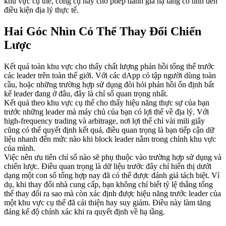
khu vực cụ thể, công cụ này cho phép đánh giá hạ tầng có tính đến
điều kiện địa lý thực tế.
Hai Góc Nhìn Có Thể Thay Đổi Chiến
Lược
Kết quả toàn khu vực cho thấy chất lượng phản hồi tổng thể trước
các leader trên toàn thế giới. Với các dApp có tập người dùng toàn
cầu, hoặc những trường hợp sử dụng đòi hỏi phản hồi ổn định bất
kể leader đang ở đâu, đây là chỉ số quan trọng nhất.
Kết quả theo khu vực cụ thể cho thấy hiệu năng thực sự của bạn
trước những leader mà máy chủ của bạn có lợi thế về địa lý. Với
high-frequency trading và arbitrage, nơi lợi thế chỉ vài mili giây
cũng có thể quyết định kết quả, điều quan trọng là bạn tiếp cận dữ
liệu nhanh đến mức nào khi block leader nằm trong chính khu vực
của mình.
Việc nên ưu tiên chỉ số nào sẽ phụ thuộc vào trường hợp sử dụng và
chiến lược. Điều quan trọng là dữ liệu trước đây chỉ hiển thị dưới
dạng một con số tổng hợp nay đã có thể được đánh giá tách biệt. Ví
dụ, khi thay đổi nhà cung cấp, bạn không chỉ biết tỷ lệ thắng tổng
thể thay đổi ra sao mà còn xác định được hiệu năng trước leader của
một khu vực cụ thể đã cải thiện hay suy giảm. Điều này làm tăng
đáng kể độ chính xác khi ra quyết định về hạ tầng.