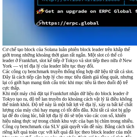
Cơ chế tạo block của Solana luân phiên block leader trên khắp thế
giới trong những khoảng thời gian rất ngắn. Một slot có thể có
leader ở Frankfurt, slot kế tiếp ở Tokyo và slot tiếp theo nữa ở New
York — vị trí địa lý của leader liên tục thay đổi.
Các công cụ benchmark truyền thống tổng hợp dữ liệu từ tất cả slot.
Đây là cách tiếp cận hợp lý cho mục tiêu đánh giá tổng quát, nhưng
lại có giới hạn mang tính cấu trúc khi mục tiêu là theo đuổi độ trễ
cực thấp.
Khi một máy chủ đặt tại Frankfurt nhận dữ liệu do block leader ở
Tokyo tạo ra, độ trễ lan truyền do khoảng cách vật lý là điều không
thể tránh khỏi. Độ trễ này là một bất lợi về địa lý, xảy ra bất kể chất
lượng của máy chủ hay mạng có tốt đến đâu. Khi tất cả slot bị gộp
lại để đo cùng lúc, bất lợi địa lý đó sẽ trộn vào các con số, khiến
hiệu năng thực sự trong chính khu vực của bạn bị chìm trong nhiễu.
Công cụ benchmark của SLV giải quyết vấn đề này. Bằng cách tách
riêng kết quả toàn cục với kết quả đã lọc theo block leader của một