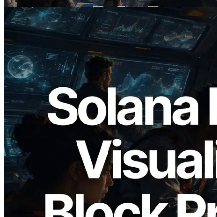
Đọc bài viết này
2026.05.24
Validators Solutions ra mắt Solana Block
Analyzer — Trực quan hóa thời gian tạo
block và validator phụ trách theo từng
slot
Đọc bài viết này
Xem thêm