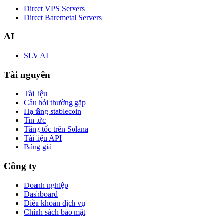
Direct VPS Servers
Direct Baremetal Servers
AI
SLV AI
Tài nguyên
Tài liệu
Câu hỏi thường gặp
Hạ tầng stablecoin
Tin tức
Tăng tốc trên Solana
Tài liệu API
Bảng giá
Công ty
Doanh nghiệp
Dashboard
Điều khoản dịch vụ
Chính sách bảo mật