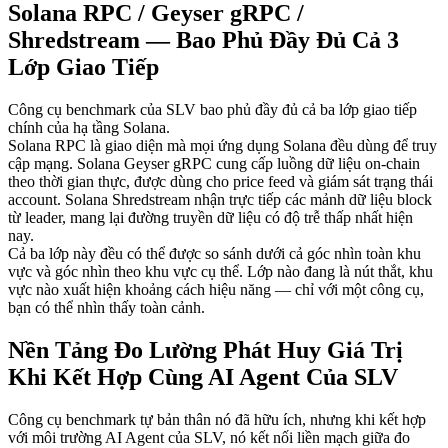
Solana RPC / Geyser gRPC /
Shredstream — Bao Phủ Đầy Đủ Cả 3
Lớp Giao Tiếp
Công cụ benchmark của SLV bao phủ đầy đủ cả ba lớp giao tiếp
chính của hạ tầng Solana.
Solana RPC là giao diện mà mọi ứng dụng Solana đều dùng để truy
cập mạng. Solana Geyser gRPC cung cấp luồng dữ liệu on-chain
theo thời gian thực, được dùng cho price feed và giám sát trạng thái
account. Solana Shredstream nhận trực tiếp các mảnh dữ liệu block
từ leader, mang lại đường truyền dữ liệu có độ trễ thấp nhất hiện
nay.
Cả ba lớp này đều có thể được so sánh dưới cả góc nhìn toàn khu
vực và góc nhìn theo khu vực cụ thể. Lớp nào đang là nút thắt, khu
vực nào xuất hiện khoảng cách hiệu năng — chỉ với một công cụ,
bạn có thể nhìn thấy toàn cảnh.
Nền Tảng Đo Lường Phát Huy Giá Trị
Khi Kết Hợp Cùng AI Agent Của SLV
Công cụ benchmark tự bản thân nó đã hữu ích, nhưng khi kết hợp
với môi trường AI Agent của SLV, nó kết nối liền mạch giữa đo