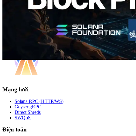
Mạng lưới
Solana RPC (HTTP/WS)
Geyser gRPC
Direct Shreds
SWQoS
Điện toán