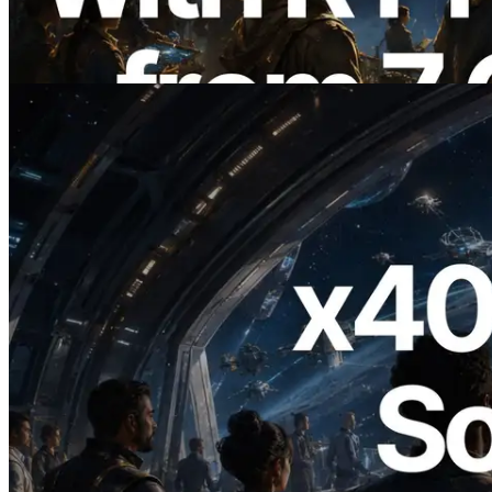
thức ra mắt
Đọc bài viết này
2026.07.04
ERPC ra mắt Solana RPC hỗ trợ x402 —
Mở ra thời đại AI Agent trả tiền theo nhu
cầu cho API cần dùng