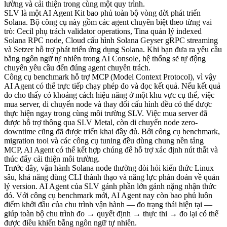
lường và cải thiện trong cùng một quy trình.
SLV là một AI Agent Kit bao phủ toàn bộ vòng đời phát triển
Solana. Bộ công cụ này gồm các agent chuyên biệt theo từng vai
trò: Cecil phụ trách validator operations, Tina quản lý indexed
Solana RPC node, Cloud cấu hình Solana Geyser gRPC streaming
và Setzer hỗ trợ phát triển ứng dụng Solana. Khi bạn đưa ra yêu cầu
bằng ngôn ngữ tự nhiên trong AI Console, hệ thống sẽ tự động
chuyển yêu cầu đến đúng agent chuyên trách.
Công cụ benchmark hỗ trợ MCP (Model Context Protocol), vì vậy
AI Agent có thể trực tiếp chạy phép đo và đọc kết quả. Nếu kết quả
đo cho thấy có khoảng cách hiệu năng ở một khu vực cụ thể, việc
mua server, di chuyển node và thay đổi cấu hình đều có thể được
thực hiện ngay trong cùng môi trường SLV. Việc mua server đã
được hỗ trợ thông qua SLV Metal, còn di chuyển node zero-
downtime cũng đã được triển khai đầy đủ. Bởi công cụ benchmark,
migration tool và các công cụ tuning đều dùng chung nền tảng
MCP, AI Agent có thể kết hợp chúng để hỗ trợ xác định nút thắt và
thúc đẩy cải thiện môi trường.
Trước đây, vận hành Solana node thường đòi hỏi kiến thức Linux
sâu, khả năng dùng CLI thành thạo và năng lực phán đoán về quản
lý version. AI Agent của SLV gánh phần lớn gánh nặng nhận thức
đó. Với công cụ benchmark mới, AI Agent nay còn bao phủ luôn
điểm khởi đầu của chu trình vận hành — đo trạng thái hiện tại —
giúp toàn bộ chu trình đo → quyết định → thực thi → đo lại có thể
được điều khiển bằng ngôn ngữ tự nhiên.