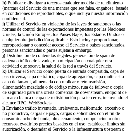
h)
Publicar o divulgar a terceros cualquier medida de rendimiento
(marcas) del Servicio de una manera que sea falsa, engañosa, basada
en condiciones no reproductibles, o que incluya nuestra información
confidencial.
i)
Utilizar el Servicio en violación de las leyes de sanciones o las
normas de control de las exportaciones impuestas por las Naciones
Unidas, la Unión Europea, los Países Bajos, los Estados Unidos o
cualquier otra jurisdicción aplicable. Esto incluye proporcionar,
reproporcionar o conceder acceso al Servicio a países sancionados,
personas sancionadas o partes sujetas a embargo.
j)
Distribución de contenidos ilegales, generación de spam de
cadena o tráfico de lavado, o participación en cualquier otra
actividad que socava la salud de la red a través del Servicio.
k)
Utilizar el Servicio como puerta de entrada compartida, capa de
paso inversa, capa de tráfico, capa de agregación, capa multicast o
capa de fan-out, alimentada con replicar o retransmisión,
alimentación mezclada o de código mixto, ruta de failover o copia
de seguridad para una oferta comercial de downstream, endpoint de
la marca blanca o capa de redistribución para terceros, incluyendo el
alcance RPC, WebSockets
l)
Enviando tráfico inventado, irrelevante, malformado, excesivo o
no productivo, cargas de pago, cargas o solicitudes con el fin de
consumir ancho de banda, almacenamiento, computación u otros
recursos, evadir los precios basados en el uso, establecer límites sin
autorización, o degradar el Servicio o la infraestructura upstream o