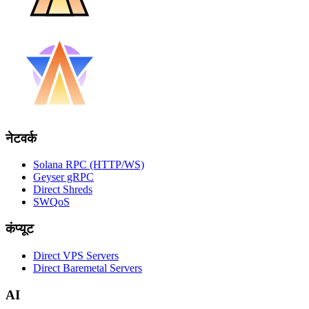
नेटवर्क
Solana RPC (HTTP/WS)
Geyser gRPC
Direct Shreds
SWQoS
कंप्यूट
Direct VPS Servers
Direct Baremetal Servers
AI