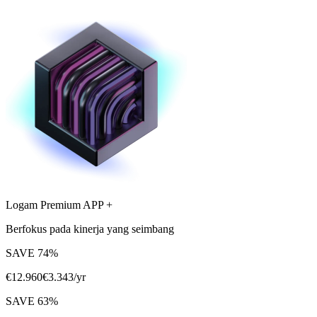
Logam Premium APP +
Berfokus pada kinerja yang seimbang
SAVE
74
%
€
12.960
€
3.343
/yr
SAVE
63
%