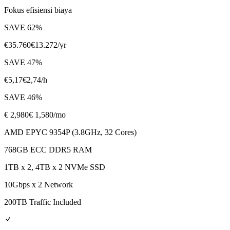
Fokus efisiensi biaya
SAVE
62
%
€
35.760
€
13.272
/yr
SAVE
47
%
€
5,17
€
2,74
/h
SAVE
46
%
€
2,980
€ 1,580
/mo
AMD EPYC 9354P (3.8GHz, 32 Cores)
768GB ECC DDR5 RAM
1TB x 2, 4TB x 2 NVMe SSD
10Gbps x 2 Network
200TB Traffic Included