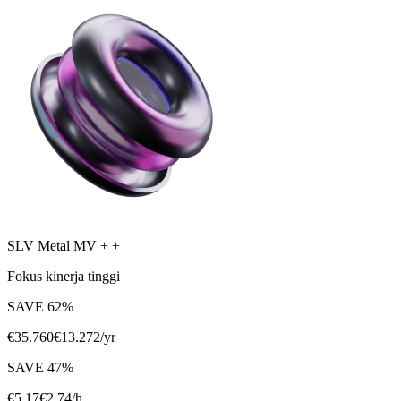
SLV Metal MV + +
Fokus kinerja tinggi
SAVE
62
%
€
35.760
€
13.272
/yr
SAVE
47
%
€
5,17
€
2,74
/h