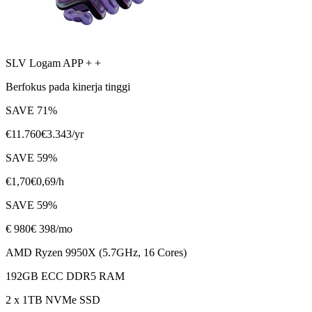
SLV Logam APP + +
Berfokus pada kinerja tinggi
SAVE
71
%
€
11.760
€
3.343
/yr
SAVE
59
%
€
1,70
€
0,69
/h
SAVE
59
%
€
980
€ 398
/mo
AMD Ryzen 9950X (5.7GHz, 16 Cores)
192GB ECC DDR5 RAM
2 x 1TB NVMe SSD