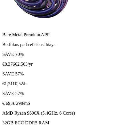
Bare Metal Premium APP
Berfokus pada efisiensi biaya
SAVE
70
%
€
8.376
€
2.503
/yr
SAVE
57
%
€
1,21
€
0,52
/h
SAVE
57
%
€
698
€ 298
/mo
AMD Ryzen 9600X (5.4GHz, 6 Cores)
32GB ECC DDR5 RAM