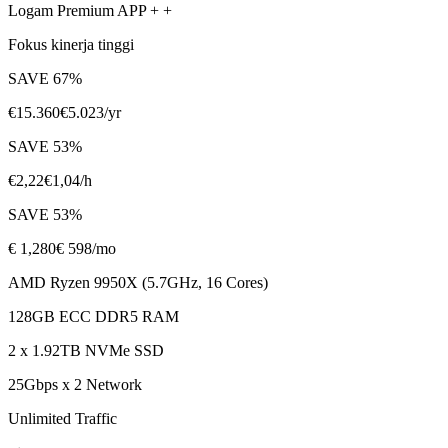
Logam Premium APP + +
Fokus kinerja tinggi
SAVE
67
%
€
15.360
€
5.023
/yr
SAVE
53
%
€
2,22
€
1,04
/h
SAVE
53
%
€
1,280
€ 598
/mo
AMD Ryzen 9950X (5.7GHz, 16 Cores)
128GB ECC DDR5 RAM
2 x 1.92TB NVMe SSD
25Gbps x 2 Network
Unlimited Traffic