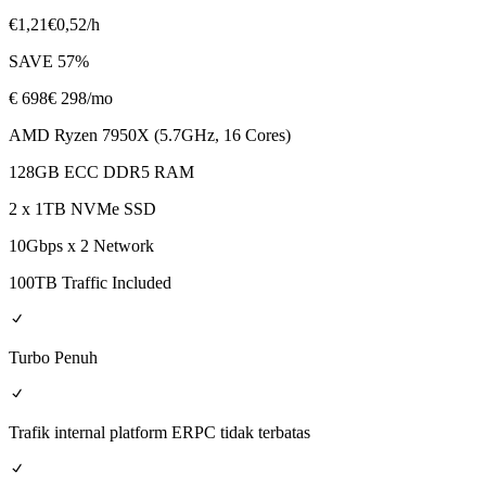
€
1,21
€
0,52
/h
SAVE
57
%
€
698
€ 298
/mo
AMD Ryzen 7950X (5.7GHz, 16 Cores)
128GB ECC DDR5 RAM
2 x 1TB NVMe SSD
10Gbps x 2 Network
100TB Traffic Included
Turbo Penuh
Trafik internal platform ERPC tidak terbatas