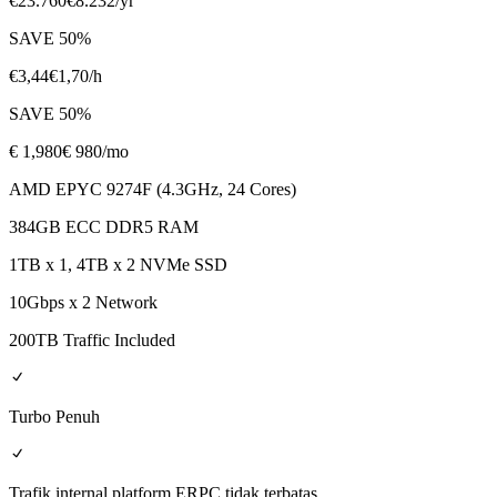
€
23.760
€
8.232
/yr
SAVE
50
%
€
3,44
€
1,70
/h
SAVE
50
%
€
1,980
€ 980
/mo
AMD EPYC 9274F (4.3GHz, 24 Cores)
384GB ECC DDR5 RAM
1TB x 1, 4TB x 2 NVMe SSD
10Gbps x 2 Network
200TB Traffic Included
Turbo Penuh
Trafik internal platform ERPC tidak terbatas