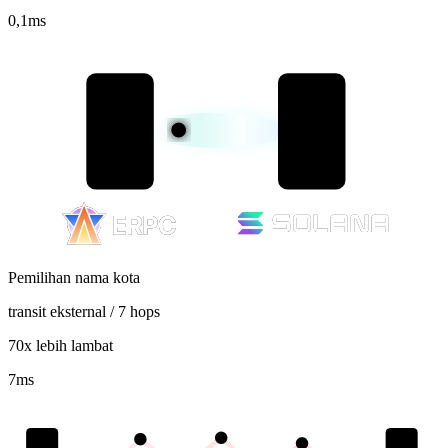
0,1
ms
Pemilihan nama kota
transit eksternal / 7 hops
70x lebih lambat
7
ms