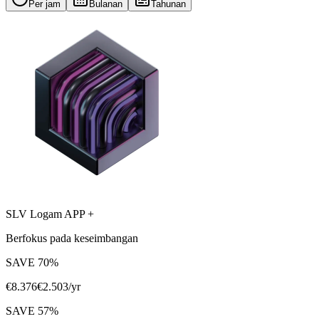
Per jam
Bulanan
Tahunan
SLV Logam APP +
Berfokus pada keseimbangan
SAVE
70
%
€
8.376
€
2.503
/yr
SAVE
57
%