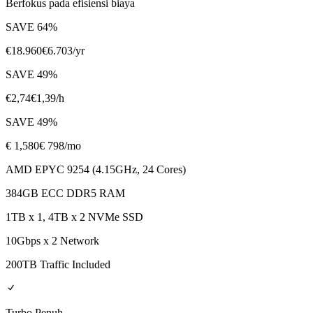
Berfokus pada efisiensi biaya
SAVE
64
%
€
18.960
€
6.703
/yr
SAVE
49
%
€
2,74
€
1,39
/h
SAVE
49
%
€
1,580
€ 798
/mo
AMD EPYC 9254 (4.15GHz, 24 Cores)
384GB ECC DDR5 RAM
1TB x 1, 4TB x 2 NVMe SSD
10Gbps x 2 Network
200TB Traffic Included
Turbo Penuh