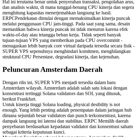
Hal ini terutama benar untuk penyerahan transaksi, pengolahan arus,
dan analisis waktu, di mana tunggal-benang CPU kinerja dan segera
menghitung kapasitas menerjemahkan langsung ke hasil.
ERPCPendekatan dimulai dengan memaksimalkan kinerja puncak
melalui penggunaan CPU jam-tinggi. Pada saat yang sama, desain
memastikan bahwa kinerja puncak ini tidak menurun karena efek
waktu-of-day atau tetangga beban kerja. Tidak seperti banyak
tujuan-tujuan VPS yang memberikan pada CPU overcommit -
menugaskan lebih banyak core virtual daripada tersedia secara fisik -
SUPER VPS sepenuhnya menghindari komitmen, menghilangkan
struktural CPU Persentase, degradasi kinerja, dan kejenuhan.
Peluncuran Amsterdam Daerah
Dengan rilis ini, SUPER VPS menjadi tersedia dalam baru
Amsterdam wilayah. Amsterdam adalah salah satu lokasi dengan
konsentrasi tertinggi Solana validators dan SOL yang ditusuk,
berikut Frankfurt.
Untuk kinerja tinggi Solana loading, physical desibility is not
enough. Yang lebih penting adalah penempatan dalam jaringan hub
dimana sejumlah besar validators dan punch terkonsentrasi, karena
dampak langsung ini latensi dan stabilitas. ERPC Memilih daerah
penyebaran berdasarkan kepadatan validator dan konsentrasi saham
sebagai kriteria keputusan kunci.