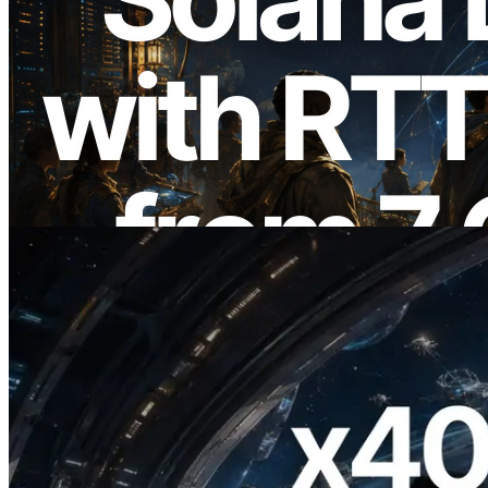
2026.08.05
ERPC Memperluas Solana Leader Slot
API dengan Pengukuran Ping dari 7
Region Global — Validators Information
API Juga Diluncurkan
Baca artikel ini
2026.07.04