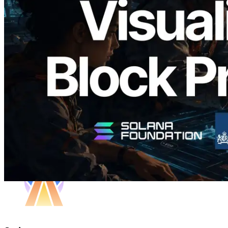
Validators Solutions Meluncurkan Solana
Block Analyzer — Memvisualisasikan
Waktu Produksi Blok per Slot dan
Validator yang Ditugaskan
Baca artikel ini
Muat lagi