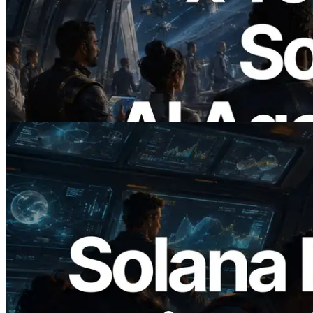
ERPC Meluncurkan Solana RPC
Berbasis x402 — Era AI Agent
Membayar API yang Dibutuhkan Secara
On Demand
Baca artikel ini
2026.05.24