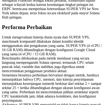
Mengikuti Frankfurt sebagai lokasi pertama, Amsterdam dipilih
sebagai wilayah kedua karena keuntungan tingkat jaringan ini.
ERPC berencana memperluas ketersediaan SUPER VPS ke New
York tahun depan, terus fokus secara eksklusif pada mayor Solana
Hub jaringan.
Performa Perbaikan
Untuk mengevaluasi kinerja dunia nyata dari SUPER VPS,
stanchmark komparatif dilakukan dalam kondisi identik
menggunakan alat pengukuran yang sama. SUPER VPS (4 vCPU /
16 GB RAM) dibandingkan dengan konfigurasi Google Cloud
yang sama (4 vCPU / 15 GB RAM).
Benchmarks difokuskan pada metrik mendasar yang secara
langsung mempengaruhi Solana operasi, termasuk CPU selain
puncak nilai, variable dan stabilitas juga diperiksa untuk
mencerminkan penggunaan produksi aktual.
Sementara besarnya perbedaan bervariasi dengan metrik, hasilnya
menunjukkan bahwa CPU, memori, dan kinerja penyimpanan
menunjukkan kesenjangan numerik berkisar dari sekitar 2 × sampai
sekitar 25 × ketika dibandingkan dengan ukuran konfigurasi awan
yang sama. Perbedaan ini mencerminkan pilihan arsitektur seperti
CPU karakteristik jam, tidak adanya komitmen, dan konfigurasi
penyimpanan.
Akibatnya, SUPER VPS menunjukkan tidak hanya kinerja puncak