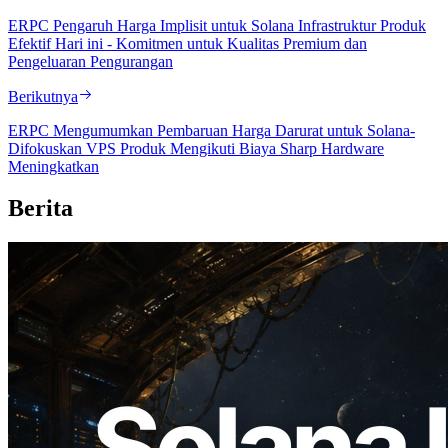
ERPC Pengaruh Harga Implisit untuk Solana Infrastruktur Produk
Efektif Hari ini - Komitmen untuk Kualitas Premium dan
Pengeluaran Pengurangan
Berikutnya
ERPC Mengumumkan Pembaruan Harga Darurat untuk Solana-
Difokuskan VPS Produk Mengikuti Biaya Sharp Hardware
Meningkatkan
Berita