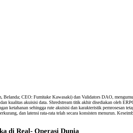
elanda; CEO: Fumitake Kawasaki) dan Validators DAO, mengumumkan
an kualitas akuisisi data. Shredstream titik akhir disediakan oleh ERP
rangan ketahanan sehingga rute akuisisi dan karakteristik pemrosesan t
 berkurang, dan latensi rata-rata telah secara konsisten menurun. Keseim
ka di Real- Operasi Dunia