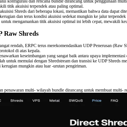
alui konfigurasi dan rencana bundle dirancang untuk penggunaan multi-
li titik akuisisi terpendek atau paling optimal.
isisi Shreds dari beberapa lokasi, memastikan bahwa data dapat diteri
kerugian dan terus kondisi akuisisi sedekat mungkin ke jalur terpendek s
uk mengamankan titik akuisisi optimal ini lebih cepat, mewakili keu
P Raw Shreds
an sangat rendah, ERPC terus merekomendasikan UDP Penerusan (Raw 
otokol di atas kepala.
enawarkan keseimbangan yang sangat baik antara upaya implementasi da
lah untuk memulai dengan Shredstream dan transisi ke UDP Shreds me
i kerugian mungkin atau luar -urutan pengiriman.
n penawaran multi- wilayah bundle dirancang untuk membuat multi- regi