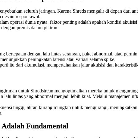
 menyebarkan seluruh jaringan. Karena Shreds mengalir di depan dari
 desain respon awal.
Dalam operasi dunia nyata, faktor penting adalah apakah kondisi akuisi
ng dengan premis dalam pikiran.
ing bertepatan dengan lalu lintas serangan, paket abnormal, atau permin
menunjukkan peningkatan latensi atau variasi selama spike.
rti itu dari akumulasi, mempertahankan jalur akuisisi dan karakteristi
ngiriman untuk Shredstreammengoptimalkan mereka untuk mengurangi sen
dan lalu lintas yang abnormal menjadi lebih kuat. Melalui manajemen n
nsi tinggi, aliran kurang mungkin untuk mengurangi, meningkatkan pe
a.
n Adalah Fundamental