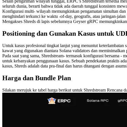
Selain pengiriman wilayah tunggal, ERPC’s Shredstream tersedia mel
seluruh dunia, berarti bahwa tidak ada daerah tunggal konsisten mewaki
Konfigurasi multi- wilayah memungkinkan pengamatan simultan dan aku
menghindari terkunci ke waktu -of-day, geografis, atau jaringan-jalan 
Mengakses Shreds di lapis sebelumnya Geyser gRPC memungkinkan unt
Positioning dan Gunakan Kasus untuk UD
Untuk kasus profesional tingkat lanjut yang menuntut keterlambat
kawat yang digunakan diantara Solana validators dan meminimalkan pr
Pada saat yang sama, Shredstream- termasuk konfigurasi bersama - m
untuk kebanyakan penggunaan kasus. Sebuah pendekatan praktis ada
kasus, Shreds adalah data pra-final dan harus ditangani dengan asums
Harga dan Bundle Plan
Silakan merujuk ke tabel harga berikut untuk Shredstream Rencana da