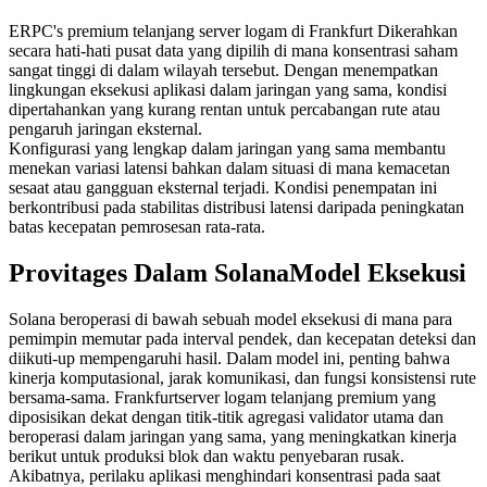
ERPC's premium telanjang server logam di Frankfurt Dikerahkan
secara hati-hati pusat data yang dipilih di mana konsentrasi saham
sangat tinggi di dalam wilayah tersebut. Dengan menempatkan
lingkungan eksekusi aplikasi dalam jaringan yang sama, kondisi
dipertahankan yang kurang rentan untuk percabangan rute atau
pengaruh jaringan eksternal.
Konfigurasi yang lengkap dalam jaringan yang sama membantu
menekan variasi latensi bahkan dalam situasi di mana kemacetan
sesaat atau gangguan eksternal terjadi. Kondisi penempatan ini
berkontribusi pada stabilitas distribusi latensi daripada peningkatan
batas kecepatan pemrosesan rata-rata.
Provitages Dalam SolanaModel Eksekusi
Solana beroperasi di bawah sebuah model eksekusi di mana para
pemimpin memutar pada interval pendek, dan kecepatan deteksi dan
diikuti-up mempengaruhi hasil. Dalam model ini, penting bahwa
kinerja komputasional, jarak komunikasi, dan fungsi konsistensi rute
bersama-sama. Frankfurtserver logam telanjang premium yang
diposisikan dekat dengan titik-titik agregasi validator utama dan
beroperasi dalam jaringan yang sama, yang meningkatkan kinerja
berikut untuk produksi blok dan waktu penyebaran rusak.
Akibatnya, perilaku aplikasi menghindari konsentrasi pada saat