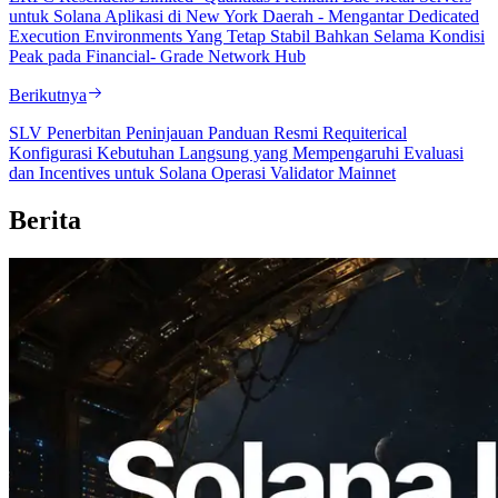
untuk Solana Aplikasi di New York Daerah - Mengantar Dedicated
Execution Environments Yang Tetap Stabil Bahkan Selama Kondisi
Peak pada Financial- Grade Network Hub
Berikutnya
SLV Penerbitan Peninjauan Panduan Resmi Requiterical
Konfigurasi Kebutuhan Langsung yang Mempengaruhi Evaluasi
dan Incentives untuk Solana Operasi Validator Mainnet
Berita