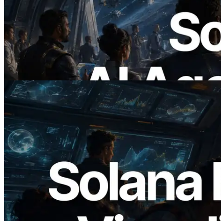
ERPC Meluncurkan Solana RPC
Berbasis x402 — Era AI Agent
Membayar API yang Dibutuhkan Secara
On Demand
Baca artikel ini
2026.05.24
Validators Solutions Meluncurkan Solana