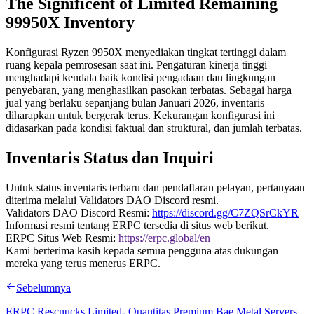
The Significent of Limited Remaining
99950X Inventory
Konfigurasi Ryzen 9950X menyediakan tingkat tertinggi dalam
ruang kepala pemrosesan saat ini. Pengaturan kinerja tinggi
menghadapi kendala baik kondisi pengadaan dan lingkungan
penyebaran, yang menghasilkan pasokan terbatas. Sebagai harga
jual yang berlaku sepanjang bulan Januari 2026, inventaris
diharapkan untuk bergerak terus. Kekurangan konfigurasi ini
didasarkan pada kondisi faktual dan struktural, dan jumlah terbatas.
Inventaris Status dan Inquiri
Untuk status inventaris terbaru dan pendaftaran pelayan, pertanyaan
diterima melalui Validators DAO Discord resmi.
Validators DAO Discord Resmi:
https://discord.gg/C7ZQSrCkYR
Informasi resmi tentang ERPC tersedia di situs web berikut.
ERPC Situs Web Resmi:
https://erpc.global/en
Kami berterima kasih kepada semua pengguna atas dukungan
mereka yang terus menerus ERPC.
Sebelumnya
ERPC Rescnucks Limited- Quantitas Premium Bae Metal Servers