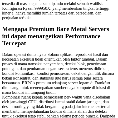
tersedia di masa depan akan dipandu melalui sebuah waitlist.
Konfigurasi Ryzen 999950X, yang memberikan tingkat tertinggi
kinerja, hanya memiliki jumlah terbatas dari persediaan, dan
penjualan terbuka.
Mengapa Premium Bare Metal Servers
ini dapat menargetkan Performance
Tercepat
Dalam operasi dunia nyata Solana aplikasi, reproduksi hasil dan
kecepatan eksekusi tidak ditentukan oleh faktor tunggal. Dalam
proses di mana transaksi penyerahan, deteksi blok, penerimaan
potongan, dan pembaruan negara secara terus menerus didirikan,
kondisi komunikasi, kondisi pemrosesan, dekat dengan titik dimana
beban konsentrat, dan stabilitas rute harus semua puas secara
bersamaan. ERPC's premium telanjang server logam di Frankfurt
dirancang untuk menempatkan sumber daya kompute di lokasi di
mana kondisi ini tumpang tindih.
Kombinasi ruang kepala pemrosesan per- waktu yang disediakan
oleh jam-tinggi CPU, distribusi latensi stabil dalam jaringan, dan
desain routing yang tidak bergantung pada jalur internet eksternal
membantu mempertahankan kondisi di mana aliran dari deteksi
untuk eksekusi tetap stabil bahkan selama periode puncak. Daripada