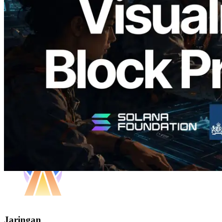
Block Analyzer — Memvisualisasikan
Waktu Produksi Blok per Slot dan
Validator yang Ditugaskan
Baca artikel ini
Muat lagi
Jaringan