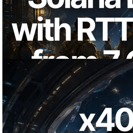
2026.08.05
ERPC Memperluas Solana Leader Slot
API dengan Pengukuran Ping dari 7
Region Global — Validators Information
API Juga Diluncurkan
Baca artikel ini
2026.07.04