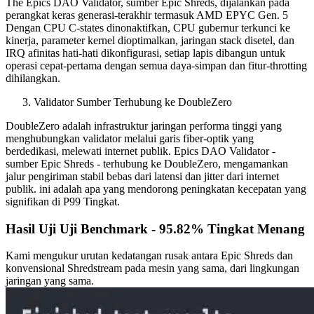
The Epics DAO Validator, sumber Epic Shreds, dijalankan pada
perangkat keras generasi-terakhir termasuk AMD EPYC Gen. 5
Dengan CPU C-states dinonaktifkan, CPU gubernur terkunci ke
kinerja, parameter kernel dioptimalkan, jaringan stack disetel, dan
IRQ afinitas hati-hati dikonfigurasi, setiap lapis dibangun untuk
operasi cepat-pertama dengan semua daya-simpan dan fitur-throtting
dihilangkan.
Validator Sumber Terhubung ke DoubleZero
DoubleZero adalah infrastruktur jaringan performa tinggi yang
menghubungkan validator melalui garis fiber-optik yang
berdedikasi, melewati internet publik. Epics DAO Validator -
sumber Epic Shreds - terhubung ke DoubleZero, mengamankan
jalur pengiriman stabil bebas dari latensi dan jitter dari internet
publik. ini adalah apa yang mendorong peningkatan kecepatan yang
signifikan di P99 Tingkat.
Hasil Uji Uji Benchmark - 95.82% Tingkat Menang
Kami mengukur urutan kedatangan rusak antara Epic Shreds dan
konvensional Shredstream pada mesin yang sama, dari lingkungan
jaringan yang sama.