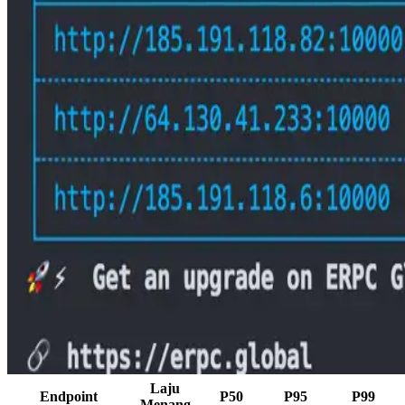
Laju
Endpoint
P50
P95
P99
Menang