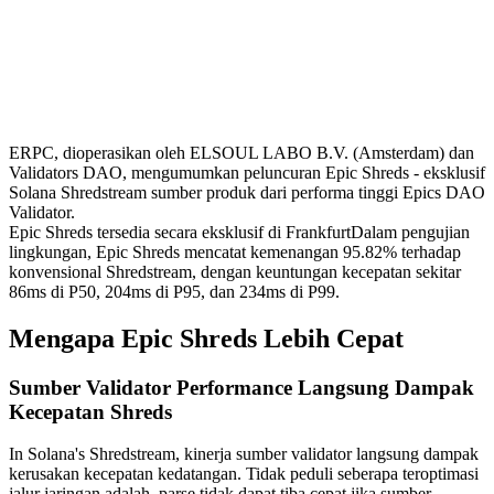
ERPC, dioperasikan oleh ELSOUL LABO B.V. (Amsterdam) dan
Validators DAO, mengumumkan peluncuran Epic Shreds - eksklusif
Solana Shredstream sumber produk dari performa tinggi Epics DAO
Validator.
Epic Shreds tersedia secara eksklusif di FrankfurtDalam pengujian
lingkungan, Epic Shreds mencatat kemenangan 95.82% terhadap
konvensional Shredstream, dengan keuntungan kecepatan sekitar
86ms di P50, 204ms di P95, dan 234ms di P99.
Mengapa Epic Shreds Lebih Cepat
Sumber Validator Performance Langsung Dampak
Kecepatan Shreds
In Solana's Shredstream, kinerja sumber validator langsung dampak
kerusakan kecepatan kedatangan. Tidak peduli seberapa teroptimasi
jalur jaringan adalah, parse tidak dapat tiba cepat jika sumber