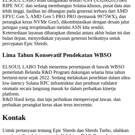
ELSOUL LABO telah ditugaskan sendiri ASN (AS200261) oleh
RIPE NCC dan sedang membangun Solana-khusus, pusat data atas
lebih tinggi. fasilitas ini dibangun pada generasi terbaru dari AMD
EPYC Gen 5, AMD Gen 5 PRO PRO (termasuk 9975WX), dan
perangkat keras NVMe Gen5, dikombinasikan dengan desain jalur
jaringan yang teroptimalkan melalui ASN kita sendiri.
Ketersediaan layanan diharapkan dimulai antara akhir bulan ini dan
bulan depan, menyediakan yayasan generasi berikutnya untuk
percepatan Epic Shreds.
Lima Tahun Konsevatif Pendekatan WBSO
ELSOUL LABO Telah menerima persetujuan di bawah WBSO
pemerintah Belanda R&D Program dukungan selama lima tahun
berturut-turut sejak 2022. Sedang melakukan penelitian dalam ultra-
low-latency Solana RPC infrastruktur dan pembuat validator
otomatis secara langsung masuk ke dalam perbaikan kinerja
platform.
R&D Hasil kerja, dan laju perbaikan mempercepat lawan. dan
perbaikan perangkat keras akan terus tercermin.
Kontak
Untuk pertanyaan tentang Epic Shreds dan Shreds Turbo, silahkan