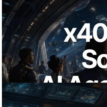
2026.07.04
ERPC Meluncurkan Solana RPC
Berbasis x402 — Era AI Agent
Membayar API yang Dibutuhkan Secara
On Demand
Baca artikel ini