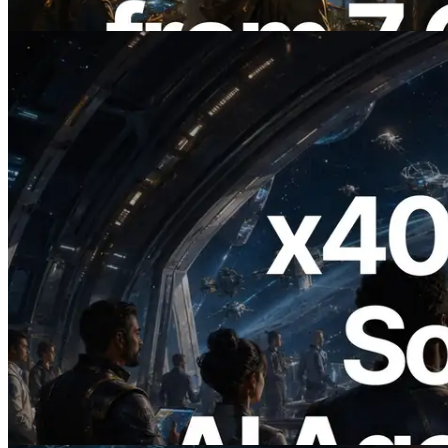
Baca artikel ini
2026.07.04
ERPC Meluncurkan Solana RPC
Berbasis x402 — Era AI Agent
Membayar API yang Dibutuhkan Secara
On Demand
Baca artikel ini