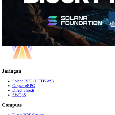
Jaringan
Solana RPC (HTTP/WS)
Geyser gRPC
Direct Shreds
SWQoS
Compute
Direct VPS Servers