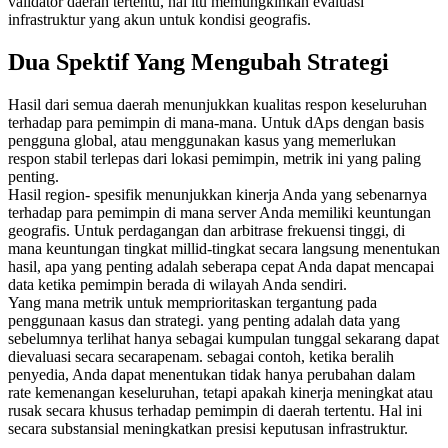
validator daerah tertentu, hal itu memungkinkan evaluasi
infrastruktur yang akun untuk kondisi geografis.
Dua Spektif Yang Mengubah Strategi
Hasil dari semua daerah menunjukkan kualitas respon keseluruhan
terhadap para pemimpin di mana-mana. Untuk dAps dengan basis
pengguna global, atau menggunakan kasus yang memerlukan
respon stabil terlepas dari lokasi pemimpin, metrik ini yang paling
penting.
Hasil region- spesifik menunjukkan kinerja Anda yang sebenarnya
terhadap para pemimpin di mana server Anda memiliki keuntungan
geografis. Untuk perdagangan dan arbitrase frekuensi tinggi, di
mana keuntungan tingkat millid-tingkat secara langsung menentukan
hasil, apa yang penting adalah seberapa cepat Anda dapat mencapai
data ketika pemimpin berada di wilayah Anda sendiri.
Yang mana metrik untuk memprioritaskan tergantung pada
penggunaan kasus dan strategi. yang penting adalah data yang
sebelumnya terlihat hanya sebagai kumpulan tunggal sekarang dapat
dievaluasi secara secarapenam. sebagai contoh, ketika beralih
penyedia, Anda dapat menentukan tidak hanya perubahan dalam
rate kemenangan keseluruhan, tetapi apakah kinerja meningkat atau
rusak secara khusus terhadap pemimpin di daerah tertentu. Hal ini
secara substansial meningkatkan presisi keputusan infrastruktur.