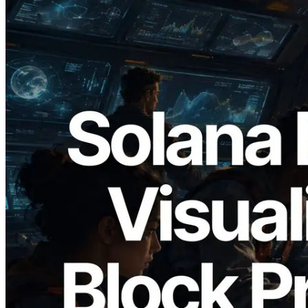
2026.05.24
Validators Solutions Meluncurkan Solana
Block Analyzer — Memvisualisasikan
Waktu Produksi Blok per Slot dan
Validator yang Ditugaskan
Baca artikel ini
Muat lagi