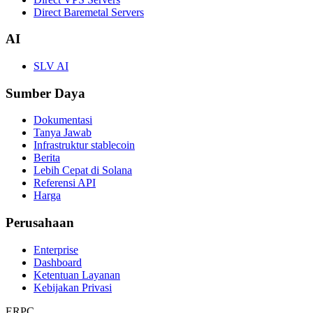
Direct Baremetal Servers
AI
SLV AI
Sumber Daya
Dokumentasi
Tanya Jawab
Infrastruktur stablecoin
Berita
Lebih Cepat di Solana
Referensi API
Harga
Perusahaan
Enterprise
Dashboard
Ketentuan Layanan
Kebijakan Privasi
ERPC