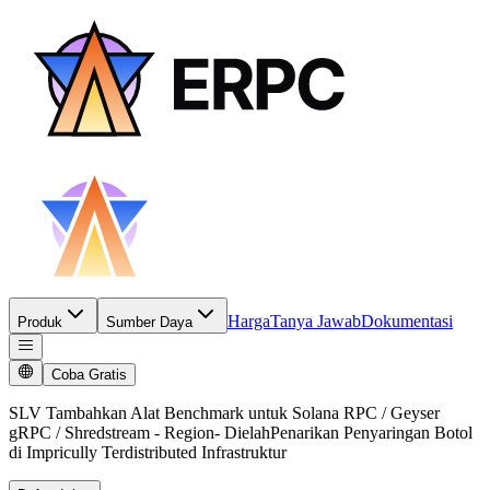
Harga
Tanya Jawab
Dokumentasi
Produk
Sumber Daya
Coba Gratis
SLV Tambahkan Alat Benchmark untuk Solana RPC / Geyser
gRPC / Shredstream - Region- DielahPenarikan Penyaringan Botol
di Impricully Terdistributed Infrastruktur