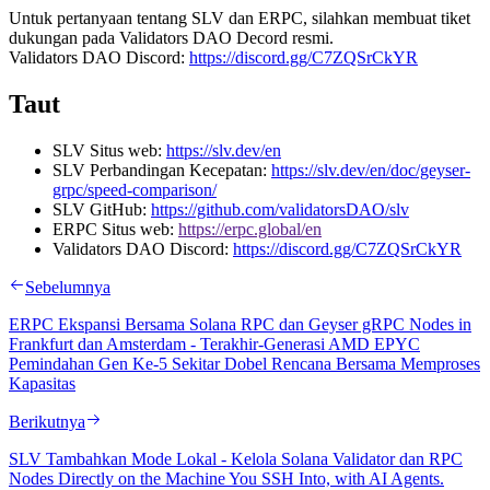
Untuk pertanyaan tentang SLV dan ERPC, silahkan membuat tiket
dukungan pada Validators DAO Decord resmi.
Validators DAO Discord:
https://discord.gg/C7ZQSrCkYR
Taut
SLV Situs web:
https://slv.dev/en
SLV Perbandingan Kecepatan:
https://slv.dev/en/doc/geyser-
grpc/speed-comparison/
SLV GitHub:
https://github.com/validatorsDAO/slv
ERPC Situs web:
https://erpc.global/en
Validators DAO Discord:
https://discord.gg/C7ZQSrCkYR
Sebelumnya
ERPC Ekspansi Bersama Solana RPC dan Geyser gRPC Nodes in
Frankfurt dan Amsterdam - Terakhir-Generasi AMD EPYC
Pemindahan Gen Ke-5 Sekitar Dobel Rencana Bersama Memproses
Kapasitas
Berikutnya
SLV Tambahkan Mode Lokal - Kelola Solana Validator dan RPC
Nodes Directly on the Machine You SSH Into, with AI Agents.