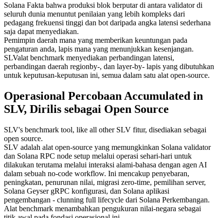
Solana Fakta bahwa produksi blok berputar di antara validator di
seluruh dunia menuntut penilaian yang lebih kompleks dari
pedagang frekuensi tinggi dan bot daripada angka latensi sederhana
saja dapat menyediakan.
Pemimpin daerah mana yang memberikan keuntungan pada
pengaturan anda, lapis mana yang menunjukkan kesenjangan.
SLValat benchmark menyediakan perbandingan latensi,
perbandingan daerah regionby-, dan layer-by- lapis yang dibutuhkan
untuk keputusan-keputusan ini, semua dalam satu alat open-source.
Operasional Percobaan Accumulated in
SLV, Dirilis sebagai Open Source
SLV's benchmark tool, like all other SLV fitur, disediakan sebagai
open source.
SLV adalah alat open-source yang memungkinkan Solana validator
dan Solana RPC node setup melalui operasi sehari-hari untuk
dilakukan terutama melalui interaksi alami-bahasa dengan agen AI
dalam sebuah no-code workflow. Ini mencakup penyebaran,
peningkatan, penurunan nilai, migrasi zero-time, pemilihan server,
Solana Geyser gRPC konfigurasi, dan Solana aplikasi
pengembangan - clunning full lifecycle dari Solana Perkembangan.
Alat benchmark menambahkan pengukuran nilai-negara sebagai
titik awal pada fondasi operasional ini.