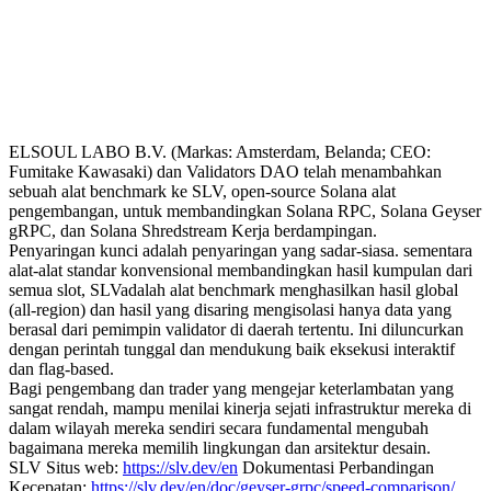
ELSOUL LABO B.V. (Markas: Amsterdam, Belanda; CEO:
Fumitake Kawasaki) dan Validators DAO telah menambahkan
sebuah alat benchmark ke SLV, open-source Solana alat
pengembangan, untuk membandingkan Solana RPC, Solana Geyser
gRPC, dan Solana Shredstream Kerja berdampingan.
Penyaringan kunci adalah penyaringan yang sadar-siasa. sementara
alat-alat standar konvensional membandingkan hasil kumpulan dari
semua slot, SLVadalah alat benchmark menghasilkan hasil global
(all-region) dan hasil yang disaring mengisolasi hanya data yang
berasal dari pemimpin validator di daerah tertentu. Ini diluncurkan
dengan perintah tunggal dan mendukung baik eksekusi interaktif
dan flag-based.
Bagi pengembang dan trader yang mengejar keterlambatan yang
sangat rendah, mampu menilai kinerja sejati infrastruktur mereka di
dalam wilayah mereka sendiri secara fundamental mengubah
bagaimana mereka memilih lingkungan dan arsitektur desain.
SLV Situs web:
https://slv.dev/en
Dokumentasi Perbandingan
Kecepatan:
https://slv.dev/en/doc/geyser-grpc/speed-comparison/