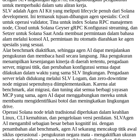
untuk memperbaiki dalam satu aliran kerja.
SLV adalah Agen AI Kit yang meliputi lifecycle penuh dari Solana
development. Ini termasuk tujuan-dibangun agen spesialis: Cecil
untuk operasi validator, Tina untuk index Solana RPC manajemen
node, Cloud untuk Solana Geyser gRPC Konfigurasi streaming, dan
Setzer untuk Solana Saat Anda membuat permintaan dalam bahasa
alam melalui konsol AI, permintaan itu otomatis diarahkan ke agen
spesialis yang sesuai.
Alat benchmark diaktifkan, sehingga agen AI dapat menjalankan
pengukuran dan membaca hasil secara langsung. Jika pengukuran
menampilkan kesenjangan kinerja di daerah tertentu, pengadaan
server, migrasi titik, dan perubahan konfigurasi semua dapat
dilakukan dalam waktu yang sama SLV lingkungan. Pengadaan
server telah didukung melalui SLV Logam, dan zero-downtime
node migrasi sepenuhnya diimplementasikan. Karena alat
benchmark, alat migrasi, dan tuning alat semua berbagi yayasan
MCP yang sama, agen AI dapat menggabungkan mereka untuk
membantu mengidentifikasi botol dan meningkatkan lingkungan
drive.
Operasi Solana node telah tradisional diperlukan dalam keahlian
Linux, CLI kemahiran, dan pengelolaan versi penilaian. SLVAgen
AI mengambil sebagian besar beban kognitif ini. dengan
penambahan alat benchmark, agen AI sekarang mencakup titik awal
siklus operasional - pengukuran negara mata - mengaktifkan ukuran