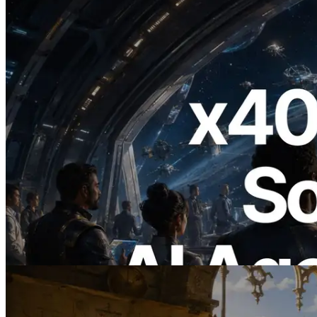
2026.07.04
ERPC Meluncurkan Solana RPC
Berbasis x402 — Era AI Agent
Membayar API yang Dibutuhkan Secara
On Demand
Baca artikel ini