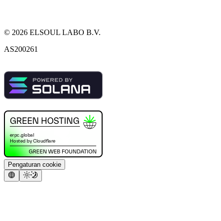
©
2026
ELSOUL LABO B.V.
AS200261
Pengaturan cookie