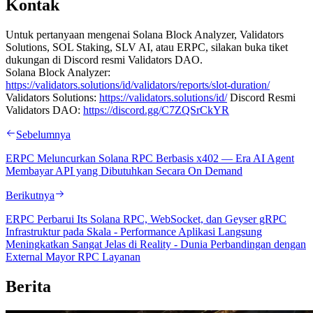
Kontak
Untuk pertanyaan mengenai Solana Block Analyzer, Validators
Solutions, SOL Staking, SLV AI, atau ERPC, silakan buka tiket
dukungan di Discord resmi Validators DAO.
Solana Block Analyzer:
https://validators.solutions/id/validators/reports/slot-duration/
Validators Solutions:
https://validators.solutions/id/
Discord Resmi
Validators DAO:
https://discord.gg/C7ZQSrCkYR
Sebelumnya
ERPC Meluncurkan Solana RPC Berbasis x402 — Era AI Agent
Membayar API yang Dibutuhkan Secara On Demand
Berikutnya
ERPC Perbarui Its Solana RPC, WebSocket, dan Geyser gRPC
Infrastruktur pada Skala - Performance Aplikasi Langsung
Meningkatkan Sangat Jelas di Reality - Dunia Perbandingan dengan
External Mayor RPC Layanan
Berita