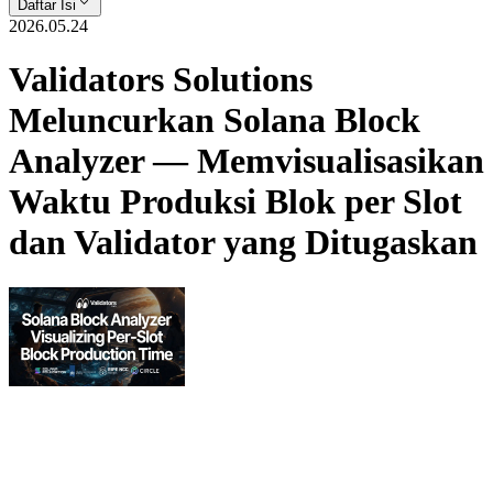
Daftar Isi
2026.05.24
Validators Solutions
Meluncurkan Solana Block
Analyzer — Memvisualisasikan
Waktu Produksi Blok per Slot
dan Validator yang Ditugaskan