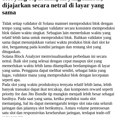
dijajarkan secara netral di layar yang
sama
Tidak setiap validator di Solana mainnet memproduksi blok dengan
tempo yang sama. Sebagian validator secara konsisten memproduksi
blok dalam waktu singkat. Sebagian lain memerlukan waktu yang
relatif lebih lama untuk memproduksi blok. Bahkan validator yang
sama dapat menunjukkan variasi waktu produksi blok dari slot ke
slot, bergantung pada kondisi jaringan dan rentang slot yang
ditugaskan.
Solana Block Analyzer memvisualisasikan perbedaan ini secara
netral. Baik slot yang selesai dengan cepat maupun slot yang
memerlukan waktu lebih lama ditampilkan berdampingan di layar
yang sama. Pengguna dapat melihat sendiri, sebagai fakta yang
lugas, validator mana yang memproduksi blok dengan kecepatan
seperti apa.
Pada slot yang waktu produksinya ternyata relatif lebih lama, lebih
banyak transaksi dapat ikut tercakup, dan komponen reward seperti
priority fee dan Jito Bundle tip mungkin menjadi lebih besar sebagai
hasilnya. Pada saat yang sama, ketika produksi suatu slot
memanjang, hal itu dapat memengaruhi tempo slot rata-rata seluruh
jaringan dan jalannya slot berikutnya. Antara volume pemrosesan
satu slot dan responsivitas keseluruhan jaringan, terdapat trade-off