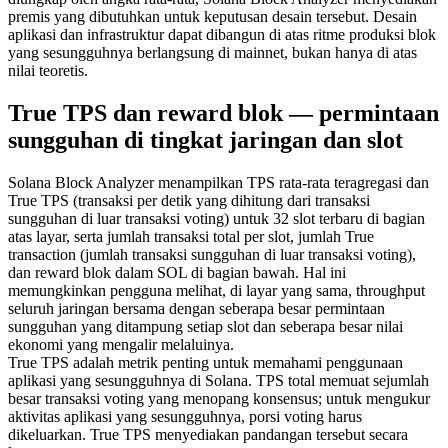
premis yang dibutuhkan untuk keputusan desain tersebut. Desain
aplikasi dan infrastruktur dapat dibangun di atas ritme produksi blok
yang sesungguhnya berlangsung di mainnet, bukan hanya di atas
nilai teoretis.
True TPS dan reward blok — permintaan
sungguhan di tingkat jaringan dan slot
Solana Block Analyzer menampilkan TPS rata-rata teragregasi dan
True TPS (transaksi per detik yang dihitung dari transaksi
sungguhan di luar transaksi voting) untuk 32 slot terbaru di bagian
atas layar, serta jumlah transaksi total per slot, jumlah True
transaction (jumlah transaksi sungguhan di luar transaksi voting),
dan reward blok dalam SOL di bagian bawah. Hal ini
memungkinkan pengguna melihat, di layar yang sama, throughput
seluruh jaringan bersama dengan seberapa besar permintaan
sungguhan yang ditampung setiap slot dan seberapa besar nilai
ekonomi yang mengalir melaluinya.
True TPS adalah metrik penting untuk memahami penggunaan
aplikasi yang sesungguhnya di Solana. TPS total memuat sejumlah
besar transaksi voting yang menopang konsensus; untuk mengukur
aktivitas aplikasi yang sesungguhnya, porsi voting harus
dikeluarkan. True TPS menyediakan pandangan tersebut secara