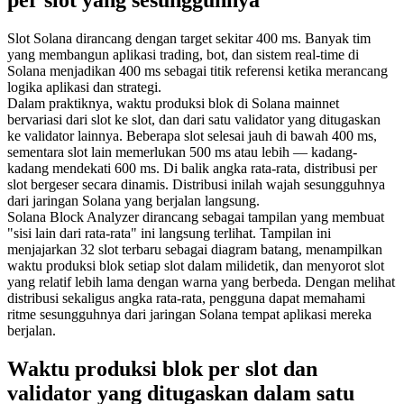
Slot Solana dirancang dengan target sekitar 400 ms. Banyak tim
yang membangun aplikasi trading, bot, dan sistem real-time di
Solana menjadikan 400 ms sebagai titik referensi ketika merancang
logika aplikasi dan strategi.
Dalam praktiknya, waktu produksi blok di Solana mainnet
bervariasi dari slot ke slot, dan dari satu validator yang ditugaskan
ke validator lainnya. Beberapa slot selesai jauh di bawah 400 ms,
sementara slot lain memerlukan 500 ms atau lebih — kadang-
kadang mendekati 600 ms. Di balik angka rata-rata, distribusi per
slot bergeser secara dinamis. Distribusi inilah wajah sesungguhnya
dari jaringan Solana yang berjalan langsung.
Solana Block Analyzer dirancang sebagai tampilan yang membuat
"sisi lain dari rata-rata" ini langsung terlihat. Tampilan ini
menjajarkan 32 slot terbaru sebagai diagram batang, menampilkan
waktu produksi blok setiap slot dalam milidetik, dan menyorot slot
yang relatif lebih lama dengan warna yang berbeda. Dengan melihat
distribusi sekaligus angka rata-rata, pengguna dapat memahami
ritme sesungguhnya dari jaringan Solana tempat aplikasi mereka
berjalan.
Waktu produksi blok per slot dan
validator yang ditugaskan dalam satu