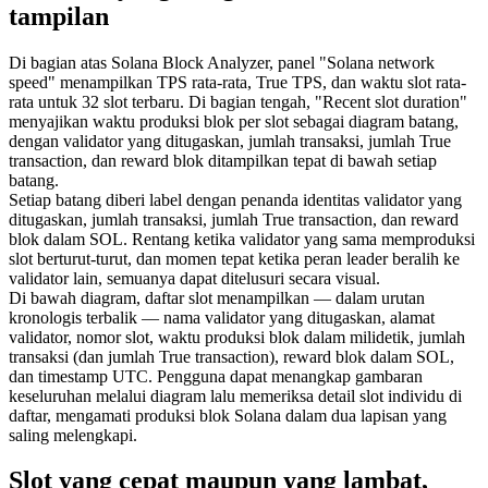
tampilan
Di bagian atas Solana Block Analyzer, panel "Solana network
speed" menampilkan TPS rata-rata, True TPS, dan waktu slot rata-
rata untuk 32 slot terbaru. Di bagian tengah, "Recent slot duration"
menyajikan waktu produksi blok per slot sebagai diagram batang,
dengan validator yang ditugaskan, jumlah transaksi, jumlah True
transaction, dan reward blok ditampilkan tepat di bawah setiap
batang.
Setiap batang diberi label dengan penanda identitas validator yang
ditugaskan, jumlah transaksi, jumlah True transaction, dan reward
blok dalam SOL. Rentang ketika validator yang sama memproduksi
slot berturut-turut, dan momen tepat ketika peran leader beralih ke
validator lain, semuanya dapat ditelusuri secara visual.
Di bawah diagram, daftar slot menampilkan — dalam urutan
kronologis terbalik — nama validator yang ditugaskan, alamat
validator, nomor slot, waktu produksi blok dalam milidetik, jumlah
transaksi (dan jumlah True transaction), reward blok dalam SOL,
dan timestamp UTC. Pengguna dapat menangkap gambaran
keseluruhan melalui diagram lalu memeriksa detail slot individu di
daftar, mengamati produksi blok Solana dalam dua lapisan yang
saling melengkapi.
Slot yang cepat maupun yang lambat,