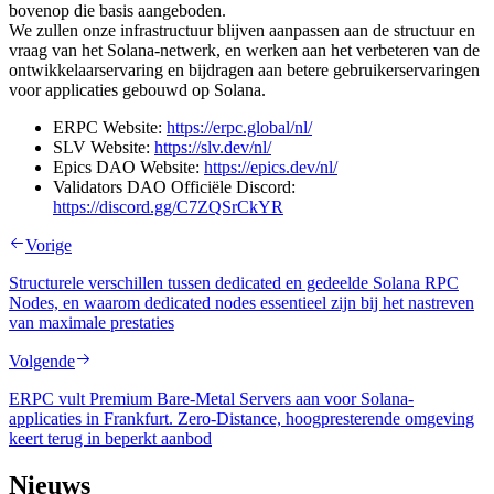
bovenop die basis aangeboden.
We zullen onze infrastructuur blijven aanpassen aan de structuur en
vraag van het Solana-netwerk, en werken aan het verbeteren van de
ontwikkelaarservaring en bijdragen aan betere gebruikerservaringen
voor applicaties gebouwd op Solana.
ERPC Website:
https://erpc.global/nl/
SLV Website:
https://slv.dev/nl/
Epics DAO Website:
https://epics.dev/nl/
Validators DAO Officiële Discord:
https://discord.gg/C7ZQSrCkYR
Vorige
Structurele verschillen tussen dedicated en gedeelde Solana RPC
Nodes, en waarom dedicated nodes essentieel zijn bij het nastreven
van maximale prestaties
Volgende
ERPC vult Premium Bare-Metal Servers aan voor Solana-
applicaties in Frankfurt. Zero-Distance, hoogpresterende omgeving
keert terug in beperkt aanbod
Nieuws