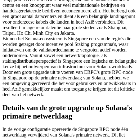
centra en een knooppunt waar veel multinationale bedrijven en
handelsgerelateerde bedrijven geconcentreerd zijn. Het herbergt ook
een groot aantal datacenters en dient als een belangrijk landingspunt
voor onderzeese kabels die landen in heel Azië verbinden. Dit
resulteert in lage retourlatentie naar grote steden zoals Shanghai,
Taipei, Ho Chi Minh City en Jakarta.
Binnen het Solana-ecosysteem is Singapore een van de regio's die
worden getarget door incentive pool Staking-programma's, waar
initiatieven om de validatordeelname te vergroten actief worden
ondernomen. Vanuit zowel een netwerktopologie- als
stakingdistributieperspectief is Singapore een logische en belangrijke
keuze bij het ontwerpen van infrastructuur voor Solana-workloads.
Door een grote upgrade uit te voeren van ERPC's grote RPC-node
in Singapore op de primaire netwerklaag van Solana, hebben we
een omgeving gecreëerd die het voor gebruikers en ontwikkelaars in
heel Azië gemakkelijker maakt om toegang te krijgen tot dit kritieke
deel van het netwerk.
Details van de grote upgrade op Solana's
primaire netwerklaag
In de vorige configuratie opereerde de Singapore RPC-node één
netwerklaag verwijderd van Solana's primaire netwerk. Dit liet