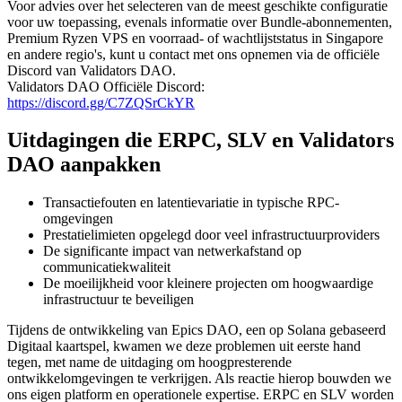
Voor advies over het selecteren van de meest geschikte configuratie
voor uw toepassing, evenals informatie over Bundle-abonnementen,
Premium Ryzen VPS en voorraad- of wachtlijststatus in Singapore
en andere regio's, kunt u contact met ons opnemen via de officiële
Discord van Validators DAO.
Validators DAO Officiële Discord:
https://discord.gg/C7ZQSrCkYR
Uitdagingen die ERPC, SLV en Validators
DAO aanpakken
Transactiefouten en latentievariatie in typische RPC-
omgevingen
Prestatielimieten opgelegd door veel infrastructuurproviders
De significante impact van netwerkafstand op
communicatiekwaliteit
De moeilijkheid voor kleinere projecten om hoogwaardige
infrastructuur te beveiligen
Tijdens de ontwikkeling van Epics DAO, een op Solana gebaseerd
Digitaal kaartspel, kwamen we deze problemen uit eerste hand
tegen, met name de uitdaging om hoogpresterende
ontwikkelomgevingen te verkrijgen. Als reactie hierop bouwden we
ons eigen platform en operationele expertise. ERPC en SLV worden