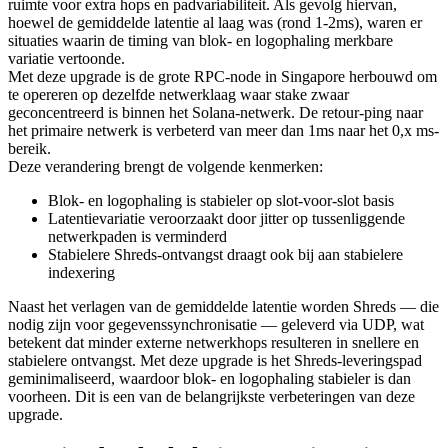
ruimte voor extra hops en padvariabiliteit. Als gevolg hiervan,
hoewel de gemiddelde latentie al laag was (rond 1-2ms), waren er
situaties waarin de timing van blok- en logophaling merkbare
variatie vertoonde.
Met deze upgrade is de grote RPC-node in Singapore herbouwd om
te opereren op dezelfde netwerklaag waar stake zwaar
geconcentreerd is binnen het Solana-netwerk. De retour-ping naar
het primaire netwerk is verbeterd van meer dan 1ms naar het 0,x ms-
bereik.
Deze verandering brengt de volgende kenmerken:
Blok- en logophaling is stabieler op slot-voor-slot basis
Latentievariatie veroorzaakt door jitter op tussenliggende
netwerkpaden is verminderd
Stabielere Shreds-ontvangst draagt ook bij aan stabielere
indexering
Naast het verlagen van de gemiddelde latentie worden Shreds — die
nodig zijn voor gegevenssynchronisatie — geleverd via UDP, wat
betekent dat minder externe netwerkhops resulteren in snellere en
stabielere ontvangst. Met deze upgrade is het Shreds-leveringspad
geminimaliseerd, waardoor blok- en logophaling stabieler is dan
voorheen. Dit is een van de belangrijkste verbeteringen van deze
upgrade.