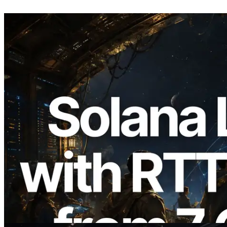
2026.08.05
ERPC Breidt Solana Leader Slot API Uit
met Pingmeting vanuit 7 Wereldwijde
Regio’s — Validators Information API
Ook Gelanceerd
Lees dit artikel