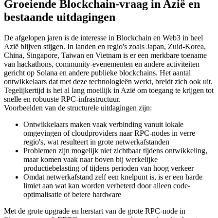
Groeiende Blockchain-vraag in Azië en
bestaande uitdagingen
De afgelopen jaren is de interesse in Blockchain en Web3 in heel
Azië blijven stijgen. In landen en regio's zoals Japan, Zuid-Korea,
China, Singapore, Taiwan en Vietnam is er een merkbare toename
van hackathons, community-evenementen en andere activiteiten
gericht op Solana en andere publieke blockchains. Het aantal
ontwikkelaars dat met deze technologieën werkt, breidt zich ook uit.
Tegelijkertijd is het al lang moeilijk in Azië om toegang te krijgen tot
snelle en robuuste RPC-infrastructuur.
Voorbeelden van de structurele uitdagingen zijn:
Ontwikkelaars maken vaak verbinding vanuit lokale
omgevingen of cloudproviders naar RPC-nodes in verre
regio's, wat resulteert in grote netwerkafstanden
Problemen zijn mogelijk niet zichtbaar tijdens ontwikkeling,
maar komen vaak naar boven bij werkelijke
productiebelasting of tijdens perioden van hoog verkeer
Omdat netwerkafstand zelf een knelpunt is, is er een harde
limiet aan wat kan worden verbeterd door alleen code-
optimalisatie of betere hardware
Met de grote upgrade en herstart van de grote RPC-node in