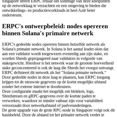
Singapore streeft ERPC ernaar om sommige van deze knelpunten
op de netwerklaag te verzachten en een omgeving te bieden die
ontwikkelings- en productieworkloads in heel Azië beter
ondersteunt.
ERPC's ontwerpbeleid: nodes opereren
binnen Solana's primaire netwerk
ERPC's gedeelde nodes opereren binnen hetzelfde netwerk als
Solana's primaire netwerk. In Solana is het aantal leader-slots dat
aan een validator wordt toegewezen evenredig aan zijn stake, en
worden Shreds gepropageerd naar validators in volgorde van
stakegewicht. Hierdoor is het netwerk waar de grootste hoeveelheid
stake geconcentreerd is ook de laag die Shreds het vroegst ontvangt.
ERPC definieert dit netwerk als het "Solana primaire netwerk."
Door gedeelde nodes in deze laag te plaatsen, kan ERPC toegang
krijgen tot de nieuwste gegevens op de kortst mogelijke afstand
zonder het externe internet te doorkruisen.
Deze configuratie maakt het mogelijk om blokken, logs,
Shredstream en gRPC-gegevens over de kortste paden te
verwerken, waardoor ze minder vatbaar zijn voor variabiliteit
veroorzaakt door netwerkafstand of padveranderingen.
De grote upgrade van de grote RPC-node in Singapore volgt ook dit
basisbeleid. Door de afstand tot het primaire netwerk verder te