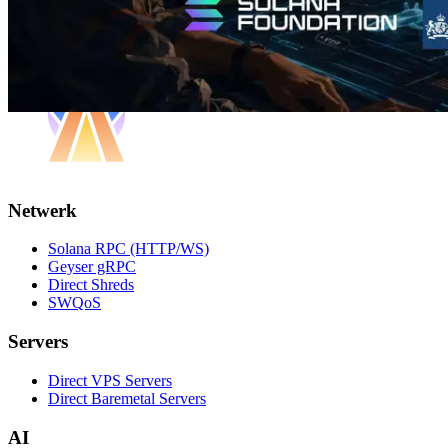
Netwerk
Solana RPC (HTTP/WS)
Geyser gRPC
Direct Shreds
SWQoS
Servers
Direct VPS Servers
Direct Baremetal Servers
AI