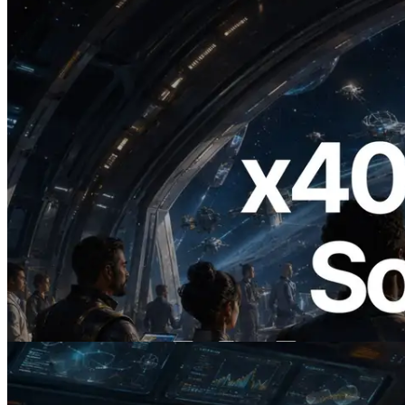
2026.07.04
ERPC Lanceert x402-Enabled Solana
RPC — Het Tijdperk Waarin AI Agents
On Demand Voor API's Betalen
Lees dit artikel