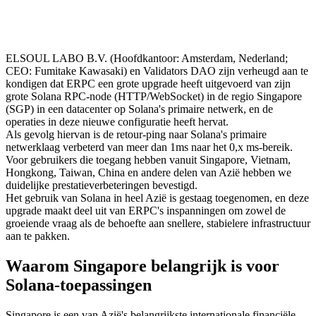
ELSOUL LABO B.V. (Hoofdkantoor: Amsterdam, Nederland;
CEO: Fumitake Kawasaki) en Validators DAO zijn verheugd aan te
kondigen dat ERPC een grote upgrade heeft uitgevoerd van zijn
grote Solana RPC-node (HTTP/WebSocket) in de regio Singapore
(SGP) in een datacenter op Solana's primaire netwerk, en de
operaties in deze nieuwe configuratie heeft hervat.
Als gevolg hiervan is de retour-ping naar Solana's primaire
netwerklaag verbeterd van meer dan 1ms naar het 0,x ms-bereik.
Voor gebruikers die toegang hebben vanuit Singapore, Vietnam,
Hongkong, Taiwan, China en andere delen van Azië hebben we
duidelijke prestatieverbeteringen bevestigd.
Het gebruik van Solana in heel Azië is gestaag toegenomen, en deze
upgrade maakt deel uit van ERPC's inspanningen om zowel de
groeiende vraag als de behoefte aan snellere, stabielere infrastructuur
aan te pakken.
Waarom Singapore belangrijk is voor
Solana-toepassingen
Singapore is een van Azië's belangrijkste internationale financiële