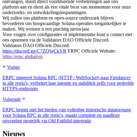
ontvangen, stuurt direct voortdurende verbeteringen aan ons
platform aan en dient als een vitale bron van momentum voor onze
onderzoeks- en ontwikkelingsinspanningen.
Wij zullen ons platform en open-source onderzoek blijven
bevorderen om hoogwaardige Solana-operaties toegankelijker te
maken. Wij wensen u een prachtig nieuwjaar.
Voor vragen over configuraties of implementatie kunt u contact met
ons opnemen via de Validators DAO Officiele Discord.
Validators DAO Officiele Discord:
https://discord.gg/C7ZQSrCkYR
ERPC Officiele Website:
https://erpc.global/en
Vorige
ERPC migreert Solana RPC (HTTP / WebSocket) naar Firedancer
in alle regio's, verbetert lage latentie en stabiliteit zelfs voor gedeelde
HTTPS-endpoints
Volgende
ERPC begint met het bieden van volledige historische datatoegang
voor Solana RPC in alle regio's, maakt complete en naadloze
opvraging mogelijk via Old Faithful-integratie
Nieuws