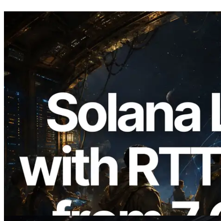
2026.08.05
ERPC Breidt Solana Leader Slot API Uit
met Pingmeting vanuit 7 Wereldwijde
Regio’s — Validators Information API
Ook Gelanceerd
Lees dit artikel