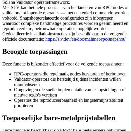
Solana Validator-operatieframework.
Met SLV kan het hele proces — van het lanceren van RPC-nodes of
validators tot lopende operaties — met een enkel commando worden
voltooid. Snapshotgerelateerde configuraties zijn inbegrepen,
waardoor complexe handmatige procedures worden geelimineerd en
reproduceerbare, betrouwbare operaties mogelijk worden.
Gedetailleerde installatie-instructies zijn beschikbaar in de volgende
officiele documentatie:
https://slv.dev/en/doc/mainnet-rpc/snapshot/
Beoogde toepassingen
Deze functie is bijzonder effectief voor de volgende toepassingen:
RPC-operators die regelmatig nodes herstarten of herbouwen
Validator-operators die hersteltijd tijdens incidenten willen
minimaliseren
Omgevingen die snelle implementatie van testopstellingen of
nieuwe regio's vereisen
Operaties die reproduceerbaarheid en langetermijnstabiliteit
prioriteren
Toepasselijke bare-metalprijstabellen
Deze functie is beschikbaar op ERPC bare-metalservers ontworpen