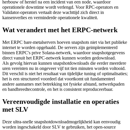
herbouw of herstel na een incident van een node, waardoor
operationele downtime wordt verlengd. Voor RPC-operators en
Validator-operators vertaalt deze wachttijd zich direct in
kansenverlies en verminderde operationele kwaliteit.
Wat verandert met het ERPC-netwerk
Met ERPC bare-metalservers hoeven snapshots niet via het publieke
internet te worden opgehaald. De servers zijn geimplementeerd
binnen ERPC's prive Solana-netwerk, waardoor snapshotgegevens
direct vanuit het ERPC-netwerk kunnen worden gedownload.
Als gevolg hiervan kunnen snapshotdownloads die eerder meerdere
uren vereisten nu in ongeveer vijf tot tien minuten worden voltooid.
Dit verschil is niet het resultaat van tijdelijke tuning of optimalisaties;
het is een structureel voordeel dat voortkomt uit fundamenteel
andere aannames met betrekking tot fysieke afstand, netwerkpaden
en bandbreedtecontrole, en het is consistent reproduceerbaar.
Vereenvoudigde installatie en operaties
met SLV
Deze ultra-snelle snapshotdownloadmogelijkheid kan eenvoudig
worden ingeschakeld door SLV te gebruiken, het open-source