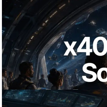
2026.07.04
ERPC Lanceert x402-Enabled Solana
RPC — Het Tijdperk Waarin AI Agents
On Demand Voor API's Betalen
Lees dit artikel