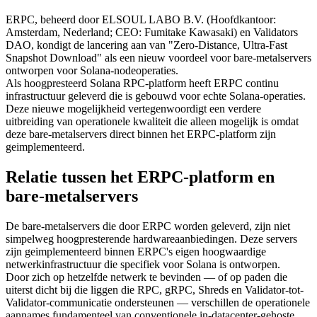
ERPC, beheerd door ELSOUL LABO B.V. (Hoofdkantoor:
Amsterdam, Nederland; CEO: Fumitake Kawasaki) en Validators
DAO, kondigt de lancering aan van "Zero-Distance, Ultra-Fast
Snapshot Download" als een nieuw voordeel voor bare-metalservers
ontworpen voor Solana-nodeoperaties.
Als hoogpresteerd Solana RPC-platform heeft ERPC continu
infrastructuur geleverd die is gebouwd voor echte Solana-operaties.
Deze nieuwe mogelijkheid vertegenwoordigt een verdere
uitbreiding van operationele kwaliteit die alleen mogelijk is omdat
deze bare-metalservers direct binnen het ERPC-platform zijn
geimplementeerd.
Relatie tussen het ERPC-platform en
bare-metalservers
De bare-metalservers die door ERPC worden geleverd, zijn niet
simpelweg hoogpresterende hardwareaanbiedingen. Deze servers
zijn geimplementeerd binnen ERPC's eigen hoogwaardige
netwerkinfrastructuur die specifiek voor Solana is ontworpen.
Door zich op hetzelfde netwerk te bevinden — of op paden die
uiterst dicht bij die liggen die RPC, gRPC, Shreds en Validator-tot-
Validator-communicatie ondersteunen — verschillen de operationele
aannames fundamenteel van conventionele in-datacenter-gehoste