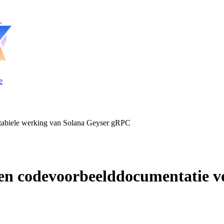
e
stabiele werking van Solana Geyser gRPC
 en codevoorbeelddocumentatie vo