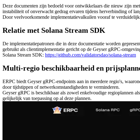
Deze documenten zijn bedoeld voor ontwikkelaars die nieuw zijn me
instabiliteit of onverwacht gedrag ervaren tijdens herverbinding of la
Door veelvoorkomende implementatievalkuilen vooraf te verduidelijke
Relatie met Solana Stream SDK
De implementatiepatronen die in deze documentatie worden geprese
gebruikt als clientimplementatie gericht op de Geyser gRPC-omgevi
Solana Stream SDK:
https://github.com/validatorsdao/solana-stream
Multi-regio beschikbaarheid en prijsplann
ERPC biedt Geyser gRPC-endpoints aan in meerdere regio's, waarond
door tijdstippen of netwerkomstandigheden te verminderen.
Geyser gRPC is beschikbaar als zowel enkelvoudige regioplannen als
gelijkelijk van toepassing op al deze plannen.