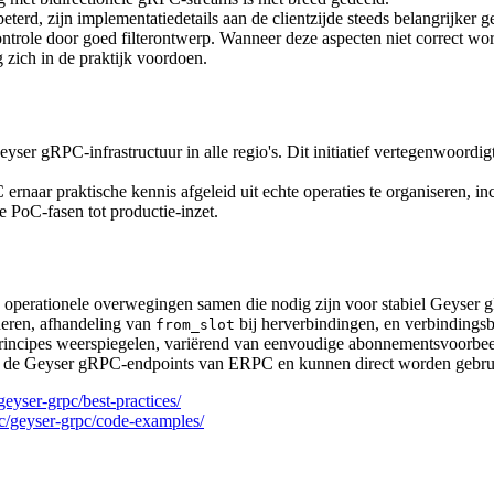
eterd, zijn implementatiedetails aan de clientzijde steeds belangrijker
scontrole door goed filterontwerp. Wanneer deze aspecten niet correct
 zich in de praktijk voordoen.
eyser gRPC-infrastructuur in alle regio's. Dit initiatief vertegenwoordigt
C ernaar praktische kennis afgeleid uit echte operaties te organiseren, i
e PoC-fasen tot productie-inzet.
en operationele overwegingen samen die nodig zijn voor stabiel Geyse
deren, afhandeling van
bij herverbindingen, en verbindingsb
from_slot
ncipes weerspiegelen, variërend van eenvoudige abonnementsvoorbeelde
et de Geyser gRPC-endpoints van ERPC en kunnen direct worden gebru
geyser-grpc/best-practices/
doc/geyser-grpc/code-examples/