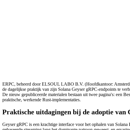
ERPC, beheerd door ELSOUL LABO B.V. (Hoofdkantoor: Amsterdam, N
de dagelijkse praktijk van zijn Solana Geyser gRPC-endpoints te verbe
De nieuw gepubliceerde materialen bestaan uit twee pagina's: een Be
praktische, werkende Rust-implementaties.
Praktische uitdagingen bij de adoptie va
Geyser gRPC is een krachtige interface voor het ophalen van Solana 
gebaseerde streaming lang het dominante patroon geweest, en ervaring