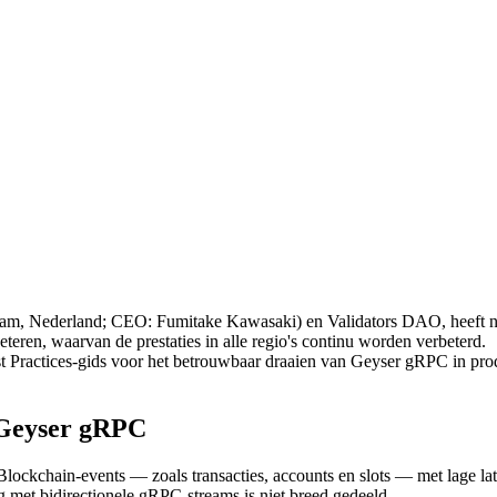
ederland; CEO: Fumitake Kawasaki) en Validators DAO, heeft nieuwe
teren, waarvan de prestaties in alle regio's continu worden verbeterd.
st Practices-gids voor het betrouwbaar draaien van Geyser gRPC in pr
n Geyser gRPC
Blockchain-events — zoals transacties, accounts en slots — met lage la
 met bidirectionele gRPC-streams is niet breed gedeeld.