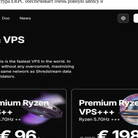
тектура ERPC обеспечивает очень ровную latency и