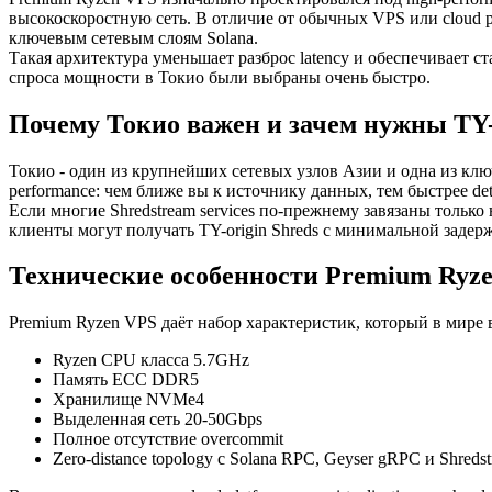
высокоскоростную сеть. В отличие от обычных VPS или cloud p
ключевым сетевым слоям Solana.
Такая архитектура уменьшает разброс latency и обеспечивает ст
спроса мощности в Токио были выбраны очень быстро.
Почему Токио важен и зачем нужны TY-o
Токио - один из крупнейших сетевых узлов Азии и одна из клю
performance: чем ближе вы к источнику данных, тем быстрее detec
Если многие Shredstream services по-прежнему завязаны тольк
клиенты могут получать TY-origin Shreds с минимальной задерж
Технические особенности Premium Ryze
Premium Ryzen VPS даёт набор характеристик, который в мире в
Ryzen CPU класса 5.7GHz
Память ECC DDR5
Хранилище NVMe4
Выделенная сеть 20-50Gbps
Полное отсутствие overcommit
Zero-distance topology с Solana RPC, Geyser gRPC и Shreds