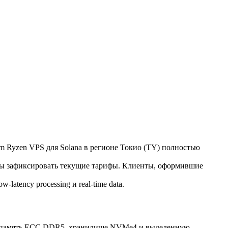
m Ryzen VPS для Solana в регионе Токио (TY) полностью
тобы зафиксировать текущие тарифы. Клиенты, оформившие
atency processing и real-time data.
GHz, память ECC DDR5, хранилище NVMe4 и выделенную