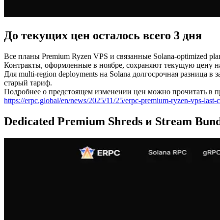
До текущих цен осталось всего 3 дня
Все планы Premium Ryzen VPS и связанные Solana-optimized pla
Контракты, оформленные в ноябре, сохраняют текущую цену н
Для multi-region deployments на Solana долгосрочная разница 
старый тариф.
Подробнее о предстоящем изменении цен можно прочитать в 
https://erpc.global/en/news/2025/11/25/erpc-premium-ryzen-vps-last
Dedicated Premium Shreds и Stream Bund