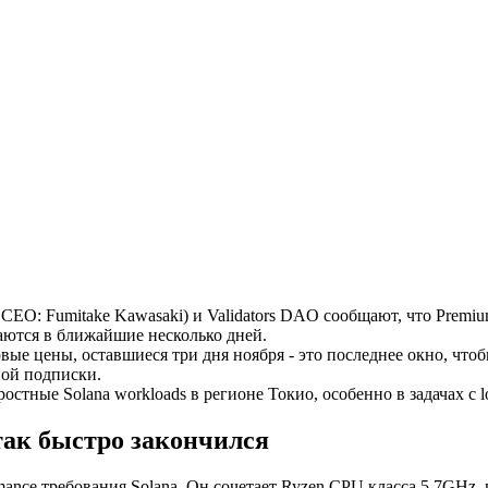
O: Fumitake Kawasaki) и Validators DAO сообщают, что Premiu
ются в ближайшие несколько дней.
овые цены, оставшиеся три дня ноября - это последнее окно, ч
ной подписки.
ные Solana workloads в регионе Токио, особенно в задачах с low-l
так быстро закончился
ormance требования Solana. Он сочетает Ryzen CPU класса 5.7