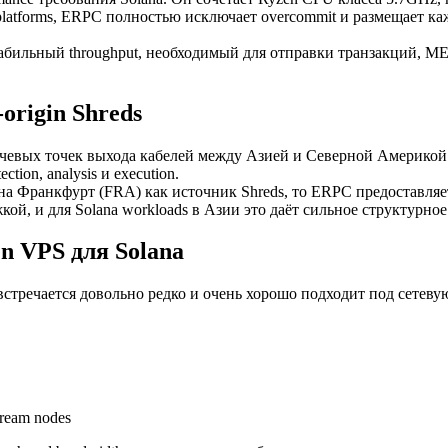
latforms, ERPC полностью исключает overcommit и размещает каж
абильный throughput, необходимый для отправки транзакций, MEV-
rigin Shreds
чевых точек выхода кабелей между Азией и Северной Америкой. 
tion, analysis и execution.
о на Франкфурт (FRA) как источник Shreds, то ERPC предоставля
кой, и для Solana workloads в Азии это даёт сильное структурно
n VPS для Solana
стречается довольно редко и очень хорошо подходит под сетевую
tream nodes