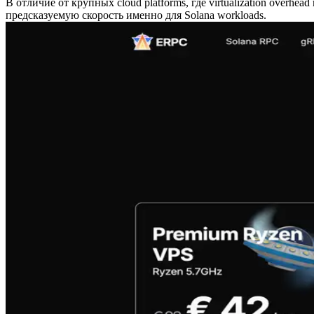
В отличие от крупных cloud platforms, где virtualization overh
предсказуемую скорость именно для Solana workloads.