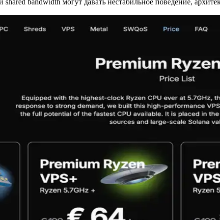
ead и shared bandwidth могут давать нестабильное поведение, архи