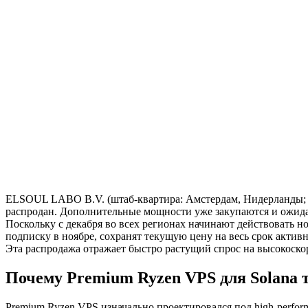
ELSOUL LABO B.V. (штаб-квартира: Амстердам, Нидерланды; CE
распродан. Дополнительные мощности уже закупаются и ожида
Поскольку с декабря во всех регионах начинают действовать н
подписку в ноябре, сохранят текущую цену на весь срок актив
Эта распродажа отражает быстро растущий спрос на высокоскорост
Почему Premium Ryzen VPS для Solana 
Premium Ryzen VPS изначально проектировался под high-perf