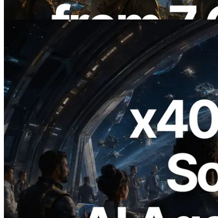
Читать эту статью
2026.07.04
ERPC запускает Solana RPC с
поддержкой x402 — Эпоха, в которой
AI-агенты платят за нужные API по
требованию
Читать эту статью