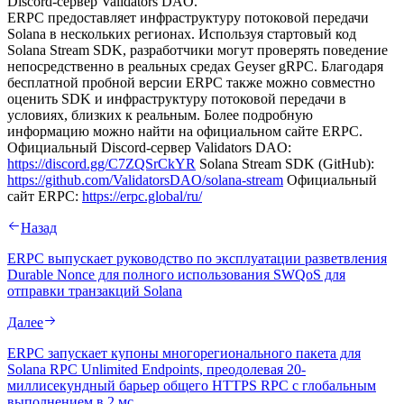
Discord-сервер Validators DAO.
ERPC предоставляет инфраструктуру потоковой передачи
Solana в нескольких регионах. Используя стартовый код
Solana Stream SDK, разработчики могут проверять поведение
непосредственно в реальных средах Geyser gRPC. Благодаря
бесплатной пробной версии ERPC также можно совместно
оценить SDK и инфраструктуру потоковой передачи в
условиях, близких к реальным. Более подробную
информацию можно найти на официальном сайте ERPC.
Официальный Discord-сервер Validators DAO:
https://discord.gg/C7ZQSrCkYR
Solana Stream SDK (GitHub):
https://github.com/ValidatorsDAO/solana-stream
Официальный
сайт ERPC:
https://erpc.global/ru/
Назад
ERPC выпускает руководство по эксплуатации разветвления
Durable Nonce для полного использования SWQoS для
отправки транзакций Solana
Далее
ERPC запускает купоны многорегионального пакета для
Solana RPC Unlimited Endpoints, преодолевая 20-
миллисекундный барьер общего HTTPS RPC с глобальным
выполнением в 2 мс