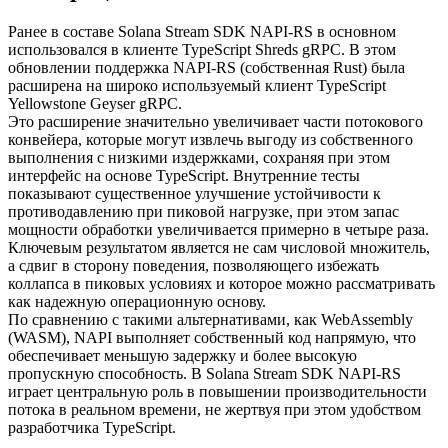
Ранее в составе Solana Stream SDK NAPI-RS в основном
использовался в клиенте TypeScript Shreds gRPC. В этом
обновлении поддержка NAPI-RS (собственная Rust) была
расширена на широко используемый клиент TypeScript
Yellowstone Geyser gRPC.
Это расширение значительно увеличивает части потокового
конвейера, которые могут извлечь выгоду из собственного
выполнения с низкими издержками, сохраняя при этом
интерфейс на основе TypeScript. Внутренние тесты
показывают существенное улучшение устойчивости к
противодавлению при пиковой нагрузке, при этом запас
мощности обработки увеличивается примерно в четыре раза.
Ключевым результатом является не сам числовой множитель,
а сдвиг в сторону поведения, позволяющего избежать
коллапса в пиковых условиях и которое можно рассматривать
как надежную операционную основу.
По сравнению с такими альтернативами, как WebAssembly
(WASM), NAPI выполняет собственный код напрямую, что
обеспечивает меньшую задержку и более высокую
пропускную способность. В Solana Stream SDK NAPI-RS
играет центральную роль в повышении производительности
потока в реальном времени, не жертвуя при этом удобством
разработчика TypeScript.