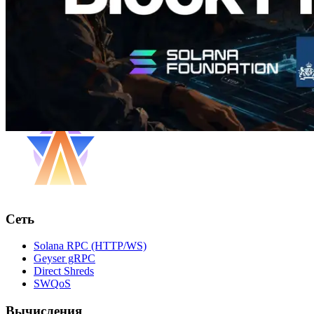
Загрузить еще
Сеть
Solana RPC (HTTP/WS)
Geyser gRPC
Direct Shreds
SWQoS
Вычисления