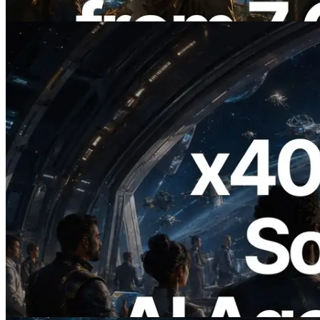
Читать эту статью
2026.07.04
ERPC запускает Solana RPC с
поддержкой x402 — Эпоха, в которой
AI-агенты платят за нужные API по
требованию
Читать эту статью