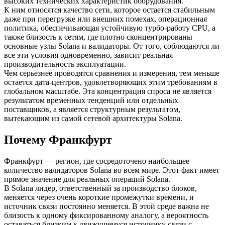
высоких технических характеристик оборудования.
К ним относятся качество сети, которое остается стабильным
даже при перегрузке или внешних помехах, операционная
политика, обеспечивающая устойчивую турбо-работу CPU, а
также близость к сетям, где плотно сконцентрированы
основные узлы Solana и валидаторы. От того, соблюдаются ли
все эти условия одновременно, зависит реальная
производительность эксплуатации.
Чем серьезнее проводятся сравнения и измерения, тем меньше
остается дата-центров, удовлетворяющих этим требованиям в
глобальном масштабе. Эта концентрация спроса не является
результатом временных тенденций или отдельных
поставщиков, а является структурным результатом,
вытекающим из самой сетевой архитектуры Solana.
Почему Франкфурт
Франкфурт — регион, где сосредоточено наибольшее
количество валидаторов Solana во всем мире. Этот факт имеет
прямое значение для реальных операций Solana.
В Solana лидер, ответственный за производство блоков,
меняется через очень короткие промежутки времени, и
источник связи постоянно меняется. В этой среде важна не
близость к одному фиксированному аналогу, а вероятность
оставаться близким к движущемуся источнику связи с