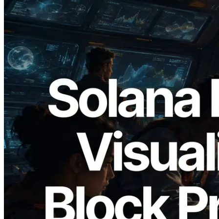
2026.05.24
Validators Solutions запускает Solana
Block Analyzer — визуализация
времени генерации блоков и
назначенных валидаторов на уровне
слотов
Читать эту статью
Загрузить еще