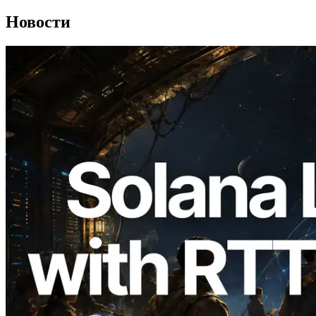
Новости
2026.08.05
ERPC расширяет Solana Leader Slot
API измерением ping из 7 глобальных
регионов — также запущен Validators
Information API