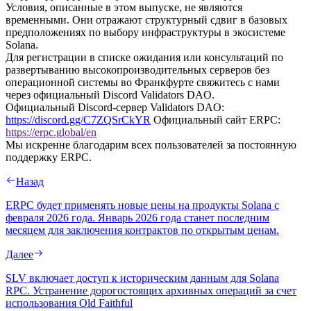
Условия, описанные в этом выпуске, не являются
временными. Они отражают структурный сдвиг в базовых
предположениях по выбору инфраструктуры в экосистеме
Solana.
Для регистрации в списке ожидания или консультаций по
развертыванию высокопроизводительных серверов без
операционной системы во Франкфурте свяжитесь с нами
через официальный Discord Validators DAO.
Официальный Discord-сервер Validators DAO:
https://discord.gg/C7ZQSrCkYR
Официальный сайт ERPC:
https://erpc.global/en
Мы искренне благодарим всех пользователей за постоянную
поддержку ERPC.
Назад
ERPC будет применять новые цены на продукты Solana с
февраля 2026 года. Январь 2026 года станет последним
месяцем для заключения контрактов по открытым ценам.
Далее
SLV включает доступ к историческим данным для Solana
RPC. Устранение дорогостоящих архивных операций за счет
использования Old Faithful