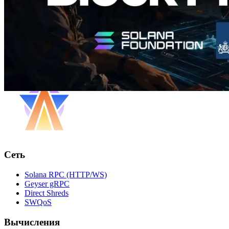
Сеть
Solana RPC (HTTP/WS)
Geyser gRPC
Direct Shreds
SWQoS
Вычисления