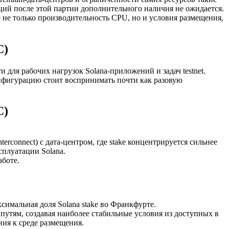
ций после этой партии дополнительного наличия не ожидается.
не только производительность CPU, но и условия размещения,
C)
для рабочих нагрузок Solana-приложений и задач testnet.
онфигурацию стоит воспринимать почти как разовую
C)
terconnect) с дата-центром, где stake концентрируется сильнее
сплуатации Solana.
аботе.
симальная доля Solana stake во Франкфурте.
путям, создавая наиболее стабильные условия из доступных в
ия к среде размещения.