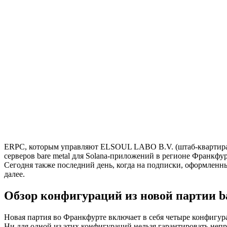
ERPC, которым управляют ELSOUL LABO B.V. (штаб-квартира: 
серверов bare metal для Solana-приложений в регионе Франкфур
Сегодня также последний день, когда на подписки, оформленные 
далее.
Обзор конфигураций из новой партии ba
Новая партия во Франкфурте включает в себя четыре конфигура
Ни для одной из этих конфигураций нельзя гарантировать непр