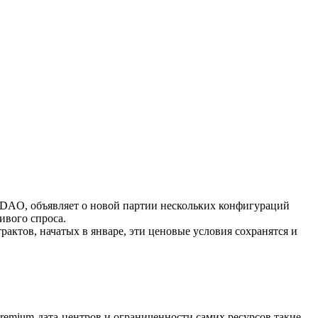
 DAO, объявляет о новой партии нескольких конфигураций
ивого спроса.
трактов, начатых в январе, эти ценовые условия сохранятся и
premium-дата-центров и ограниченности самих ресурсов такие