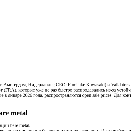
Амстердам, Нидерланды; CEO: Fumitake Kawasaki) и Validators
т (FRA), которые уже не раз быстро распродавались из-за устойч
в январе 2026 года, распространяются open sale prices. Для кон
re metal
ции bare metal.
ерывные поставки в будущем на тех же условиях. Из-за выбора 