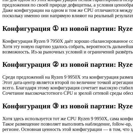
предложения по своей природе дефицитны, а условия ценообра
Даже конфигурации на одном и том же CPU отличаются между с
поскольку именно они напрямую влияют на реальный результат
Конфигурация ① из новой партии: Ryze
Конфигурация Ryzen 9 7950X даёт хорошо сбалансированное соч
Хотя эту новую партию удалось собрать, вероятность дальнейш
возможность. Из-за рыночных условий и ограничений развёрты
Конфигурация ② из новой партии: Ryze
Среди предложений на Ryzen 9 9950X эта конфигурация размещ
Этот дата-центр является второй по величине точкой агрегации s
всего. Благодаря этому конфигурация сочетает высокую стабил
Сочетание высокочастотного CPU и зрелой сетевой среды обес
Конфигурация ③ из новой партии: Ryze
Хотя здесь используется тот же CPU Ryzen 9 9950X, сама конфи
Такое размещение позволяет выполнять наблюдение, follow-up,
регионе. Основная ценность этой конфигурации — в том, что 