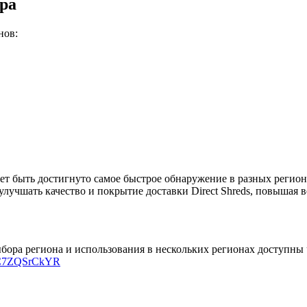
ира
нов:
т быть достигнуто самое быстрое обнаружение в разных регионах
лучшать качество и покрытие доставки Direct Shreds, повышая 
 выбора региона и использования в нескольких регионах доступны
gg/C7ZQSrCkYR