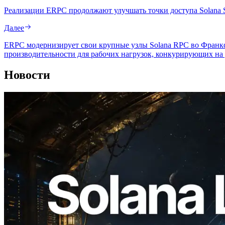
Реализации ERPC продолжают улучшать точки доступа Solana
Далее
ERPC модернизирует свои крупные узлы Solana RPC во Франкф
производительности для рабочих нагрузок, конкурирующих на
Новости