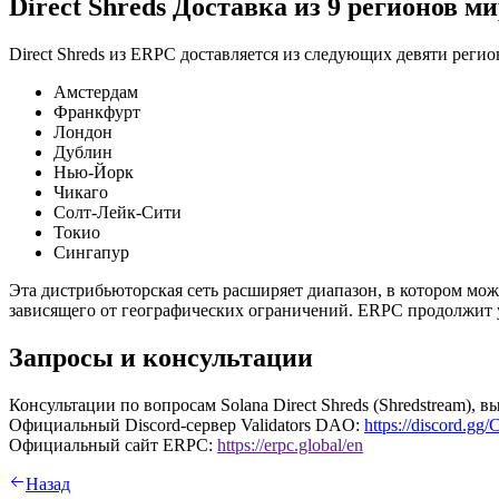
Direct Shreds Доставка из 9 регионов м
Direct Shreds из ERPC доставляется из следующих девяти регио
Амстердам
Франкфурт
Лондон
Дублин
Нью-Йорк
Чикаго
Солт-Лейк-Сити
Токио
Сингапур
Эта дистрибьюторская сеть расширяет диапазон, в котором може
зависящего от географических ограничений. ERPC продолжит у
Запросы и консультации
Консультации по вопросам Solana Direct Shreds (Shredstream),
Официальный Discord-сервер Validators DAO:
https://discord.
Официальный сайт ERPC:
https://erpc.global/en
Назад