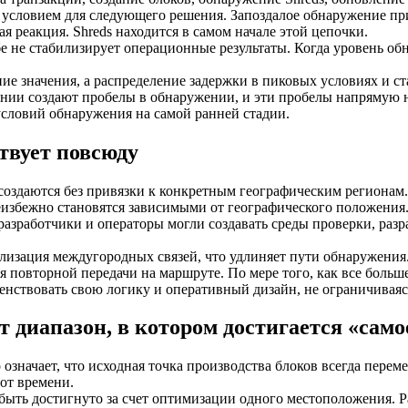
м условием для следующего решения. Запоздалое обнаружение п
я реакция. Shreds находится в самом начале этой цепочки.
е не стабилизирует операционные результаты. Когда уровень обн
ние значения, а распределение задержки в пиковых условиях и с
ии создают пробелы в обнаружении, и эти пробелы напрямую н
словий обнаружения на самой ранней стадии.
твует повсюду
создаются без привязки к конкретным географическим регионам
неизбежно становятся зависимыми от географического положения
азработчики и операторы могли создавать среды проверки, разр
зация междугородных связей, что удлиняет пути обнаружения. Р
я повторной передачи на маршруте. По мере того, как все больш
енствовать свою логику и оперативный дизайн, не ограничивая
 диапазон, в котором достигается «само
 означает, что исходная точка производства блоков всегда перем
 от времени.
быть достигнуто за счет оптимизации одного местоположения. Р