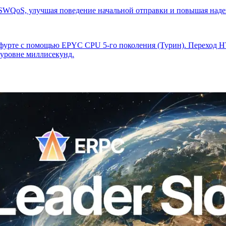
 SWQoS, улучшая поведение начальной отправки и повышая наде
урте с помощью EPYC CPU 5-го поколения (Турин). Переход HT
 уровне миллисекунд.