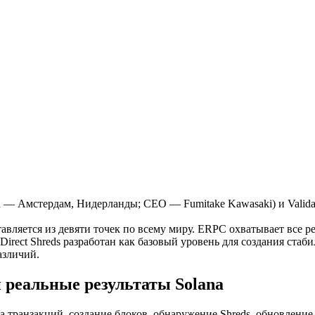
 Амстердам, Нидерланды; CEO — Fumitake Kawasaki) и Validato
авляется из девяти точек по всему миру. ERPC охватывает все р
irect Shreds разработан как базовый уровень для создания стаб
азличий.
 реальные результаты Solana
а транзакций, создание блоков, обнаружение Shreds, обновлени