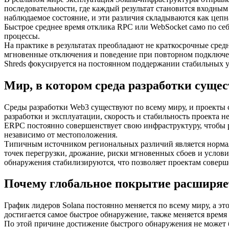
последовательности, где каждый результат становится входны
наблюдаемое состояние, и эти различия складываются как цепна
Быстрое среднее время отклика RPC или WebSocket само по себ
процессы.
На практике в результатах преобладают не краткосрочные сред
мгновенные отключения и поведение при повторном подключен
Shreds фокусируется на постоянном поддержании стабильных у
Мир, в котором среда разработки сущес
Среды разработки Web3 существуют по всему миру, и проекты 
разработки и эксплуатации, скорость и стабильность проекта 
ERPC постоянно совершенствует свою инфраструктуру, чтобы р
независимо от местоположения.
Типичным источником региональных различий является нормали
точек перегрузки, дрожание, риски мгновенных сбоев и услови
обнаружения стабилизируются, что позволяет проектам соверш
Почему глобальное покрытие расширяет
График лидеров Solana постоянно меняется по всему миру, а это
достигается самое быстрое обнаружение, также меняется время
По этой причине достижение быстрого обнаружения не может 