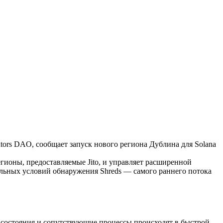
rs DAO, сообщает запуск нового региона Дублина для Solana
егионы, предоставляемые Jito, и управляет расширенной
ильных условий обнаружения Shreds — самого раннего потока
е состояния и сопутствующие процессы происходят в быстрой