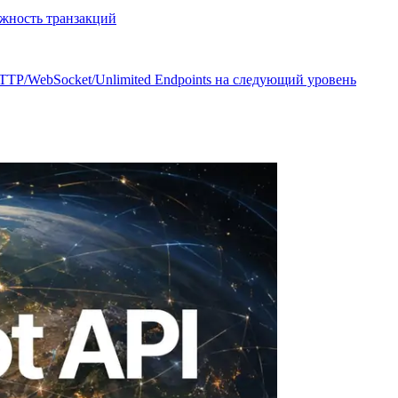
жность транзакций
TP/WebSocket/Unlimited Endpoints на следующий уровень