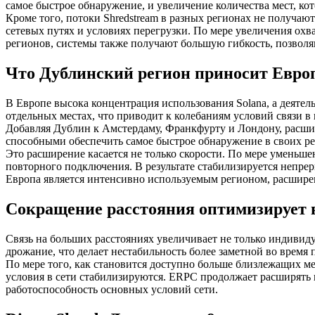
самое быстрое обнаружение, и увеличение количества мест, ко
Кроме того, потоки Shredstream в разных регионах не получают
сетевых путях и условиях перегрузки. По мере увеличения охв
регионов, системы также получают большую гибкость, позвол
Что Дублинский регион приносит Евро
В Европе высока концентрация использования Solana, а деятел
отдельных местах, что приводит к колебаниям условий связи в
Добавляя Дублин к Амстердаму, Франкфурту и Лондону, расширя
способными обеспечить самое быстрое обнаружение в своих ре
Это расширение касается не только скорости. По мере уменьшен
повторного подключения. В результате стабилизируется непре
Европа является интенсивно используемым регионом, расширен
Сокращение расстояния оптимизирует 
Связь на больших расстояниях увеличивает не только индивиду
дрожание, что делает нестабильность более заметной во время 
По мере того, как становится доступно больше близлежащих ме
условия в сети стабилизируются. ERPC продолжает расширять г
работоспособность основных условий сети.