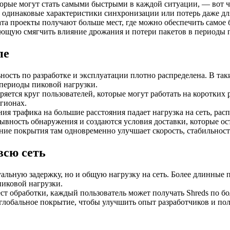
торые могут стать самыми быстрыми в каждой ситуации, — вот ч
 одинаковые характеристики синхронизации или потерь даже для 
ата проекты получают больше мест, где можно обеспечить самое
яющую смягчить влияние дрожания и потери пакетов в периоды 
пе
ьность по разработке и эксплуатации плотно распределена. В та
 периоды пиковой нагрузки.
ется круг пользователей, которые могут работать на коротких 
гионах.
ия трафика на большие расстояния падает нагрузка на сеть, рас
рывность обнаружения и создаются условия доставки, которые о
ие покрытия там одновременно улучшает скорость, стабильность
всю сеть
альную задержку, но и общую нагрузку на сеть. Более длинные п
пиковой нагрузки.
ст обработки, каждый пользователь может получать Shreds по бо
лобальное покрытие, чтобы улучшить опыт разработчиков и поль