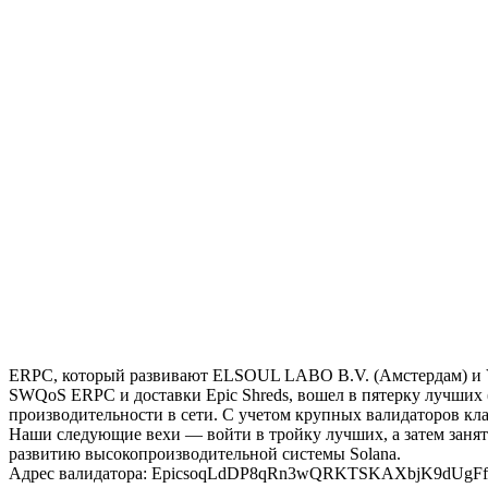
ERPC, который развивают ELSOUL LABO B.V. (Амстердам) и Va
SWQoS ERPC и доставки Epic Shreds, вошел в пятерку лучших (5-
производительности в сети. С учетом крупных валидаторов кла
Наши следующие вехи — войти в тройку лучших, а затем заня
развитию высокопроизводительной системы Solana.
Адрес валидатора: EpicsoqLdDP8qRn3wQRKTSKAXbjK9dU