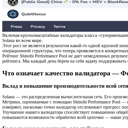
Включая крупномасштабные валидаторы класса «суперменьшинст
Solana во всем мире.
Этот рост не является результатом какой-то одной крупной ин
операционной структуры, что теперь проявляется в конкретных 
Рейтинг Shinobi Performance Pool не дает немедленных резул
рейтинга. Мы каждый день берем на себя задачу поддерживать 
Что означает качество валидатора — Ф
Вклад в повышение производительности всей сети
Solana — это распределенная вычислительная сеть. Его произ
Метрики, оцениваемые с помощью Shinobi Performance Pool —
измеряют, насколько точно валидатор отслеживает прогресс пос
Улучшение нашего валидатора способствует повышению общей с
повышаются возможности обработки всей цепочки — наши улуч