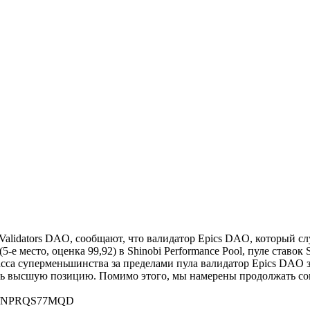
lidators DAO, сообщают, что валидатор Epics DAO, который с
е место, оценка 99,92) в Shinobi Performance Pool, пуле ставок 
сса суперменьшинства за пределами пула валидатор Epics DAO за
ть высшую позицию. Помимо этого, мы намерены продолжать сов
gFfNPRQS77MQD