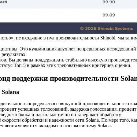
во», не входящие в пул производительности Shinobi, мы занима
ициативы. Это кульминация двух лет непрерывных исследований 
результатах.
ьтатов. Вы должны поддерживать стабильно высокую производите
статус Топ-5 в рамках этих требовательных критериев оценки.
онд поддержки производительности Sola
 Solana
водительность определяется совокупной производительностью каж
 процент успешных голосований, задержка голосования, процен
леднего блока и насколько точно он завершает обработку.
корости обработки и надежности сети Solana. По мере того, к
шения являются вкладом во всю экосистему Solana.