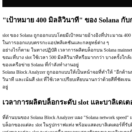
"เป้าหมาย 400 มิลลิวินาที" ของ Solana กั
slot ของ Solana ถูกออกแบบโดยมีเป้าหมายอ้างอิงที่ประมาณ 400 มิ
ในการออกแบบตรรกะแอปพลิเคชันและกลยุทธ์ต่าง ๆ
อย่างไรก็ตาม ในทางปฏิบัติ เวลาการผลิตบล็อกบน Solana mainnet 
ขณะที่บาง slot ใช้เวลา 500 มิลลิวินาทีหรือมากกว่า บางครั้งใกล้
ของเครือข่าย Solana ที่กำลังทำงานอยู่
Solana Block Analyzer ถูกออกแบบให้เป็นหน้าจอที่ทำให้ "อีกด้าน
วินาที และเน้นสี slot ที่ใช้เวลาเปรียบเทียบนานกว่าด้วยสีที่ชัด
อยู่
เวลาการผลิตบล็อกระดับ slot และบาลิเดเตอ
ที่ด้านบนของ Solana Block Analyzer แผง "Solana network speed" แ
บล็อกของแต่ละ slot ในรูปกราฟแท่ง พร้อมแสดงบาลิเดเตอร์ที่รับ