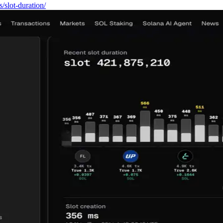
s/slot-duration/