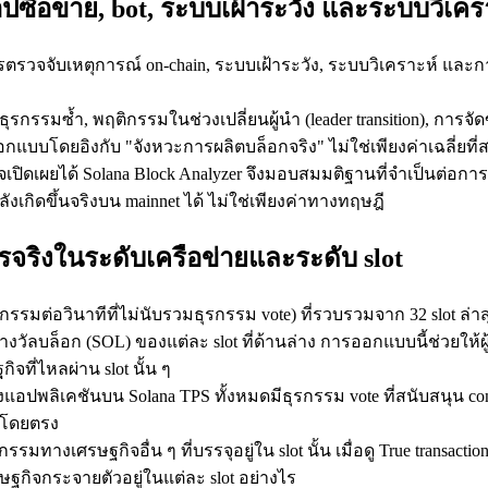
ซื้อขาย, bot, ระบบเฝ้าระวัง และระบบวิเคร
ารตรวจจับเหตุการณ์ on-chain, ระบบเฝ้าระวัง, ระบบวิเคราะห์ แล
กรรมซ้ำ, พฤติกรรมในช่วงเปลี่ยนผู้นำ (leader transition), การจ
อกแบบโดยอิงกับ "จังหวะการผลิตบล็อกจริง" ไม่ใช่เพียงค่าเฉลี่ยที่ส
่อาจเปิดเผยได้ Solana Block Analyzer จึงมอบสมมติฐานที่จำเป็น
เกิดขึ้นจริงบน mainnet ได้ ไม่ใช่เพียงค่าทางทฤษฎี
ริงในระดับเครือข่ายและระดับ slot
ธุรกรรมต่อวินาทีที่ไม่นับรวมธุรกรรม vote) ที่รวบรวมจาก 32 slo
งวัลบล็อก (SOL) ของแต่ละ slot ที่ด้านล่าง การออกแบบนี้ช่วยให้ผู
จที่ไหลผ่าน slot นั้น ๆ
ของแอปพลิเคชันบน Solana TPS ทั้งหมดมีธุรกรรม vote ที่สนับสนุ
้นโดยตรง
รรมทางเศรษฐกิจอื่น ๆ ที่บรรจุอยู่ใน slot นั้น เมื่อดู True transa
กิจกระจายตัวอยู่ในแต่ละ slot อย่างไร