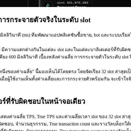
บการกระจายตัวจริงในระดับ slot
ลลิวินาที (ms) ทีมพัฒนาแอปพลิเคชันซื้อขาย, bot และระบบเรียลไทม
มีความแตกต่างกันในแต่ละ slot และในแต่ละบาลิเดเตอร์ที่รับผิดชอ
เคียง 600 มิลลิวินาที เบื้องหลังค่าเฉลี่ย การกระจายตัวในระดับ s
หนึ่งของค่าเฉลี่ย" นี้มองเห็นได้โดยตรง โดยจัดเรียง 32 slot ล่า
เจน เมื่อผู้ใช้งานเห็นทั้งค่าเฉลี่ยและการกระจายตัวพร้อมกัน จะเข้
ร์ที่รับผิดชอบในหน้าจอเดียว
สดงค่าเฉลี่ย TPS, True TPS และค่าเฉลี่ยเวลา slot ของ 32 slot ล่าส
ผิดชอบ, จำนวนธุรกรรม, True transaction count และรางวัลบล็อกใต