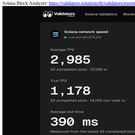
Solana Block Analyzer:
https://validators.solutions/th/validators/report