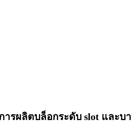
าการผลิตบล็อกระดับ slot และบา