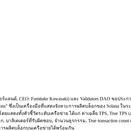
ลนด์, CEO: Fumitake Kawasaki) และ Validators DAO ขอประกาศการ
tions" ซึ่งเป็นเครื่องมือที่แสดงจังหวะการผลิตบล็อกของ Solana ในระด
โดยแสดงทั้งตัวชี้วัดระดับเครือข่าย ได้แก่ ค่าเฉลี่ย TPS, True TPS
็อก, บาลิเดเตอร์ที่รับผิดชอบ, จำนวนธุรกรรม, True transaction 
การผลิตบล็อกบนเครือข่ายได้พร้อมกัน