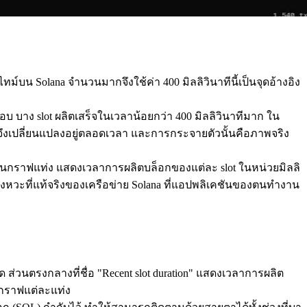
์บน Solana จำนวนมากจึงใช้ค่า 400 มิลลิวินาทีนี้เป็นจุดอ้างอิง
บ บาง slot ผลิตเสร็จในเวลาน้อยกว่า 400 มิลลิวินาทีมาก ใน
lot จึงเปลี่ยนแปลงอยู่ตลอดเวลา และการกระจายตัวนั้นคือภาพจริง
สุดเป็นกราฟแท่ง แสดงเวลาการผลิตบล็อกของแต่ละ slot ในหน่วยมิลลิ
าใจจังหวะที่แท้จริงของเครือข่าย Solana ที่แอปพลิเคชันของตนทำงาน
ุด ส่วนตรงกลางที่ชื่อ "Recent slot duration" แสดงเวลาการผลิต
้กราฟแต่ละแท่ง