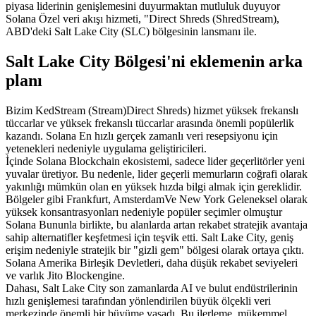
piyasa liderinin genişlemesini duyurmaktan mutluluk duyuyor
Solana Özel veri akışı hizmeti, "Direct Shreds (ShredStream),
ABD'deki Salt Lake City (SLC) bölgesinin lansmanı ile.
Salt Lake City Bölgesi'ni eklemenin arka
planı
Bizim KedStream (Stream)Direct Shreds) hizmet yüksek frekanslı
tüccarlar ve yüksek frekanslı tüccarlar arasında önemli popülerlik
kazandı. Solana En hızlı gerçek zamanlı veri resepsiyonu için
yetenekleri nedeniyle uygulama geliştiricileri.
İçinde Solana Blockchain ekosistemi, sadece lider geçerlitörler yeni
yuvalar üretiyor. Bu nedenle, lider geçerli memurların coğrafi olarak
yakınlığı mümkün olan en yüksek hızda bilgi almak için gereklidir.
Bölgeler gibi Frankfurt, AmsterdamVe New York Geleneksel olarak
yüksek konsantrasyonları nedeniyle popüler seçimler olmuştur
Solana Bununla birlikte, bu alanlarda artan rekabet stratejik avantaja
sahip alternatifler keşfetmesi için teşvik etti. Salt Lake City, geniş
erişim nedeniyle stratejik bir "gizli gem" bölgesi olarak ortaya çıktı.
Solana Amerika Birleşik Devletleri, daha düşük rekabet seviyeleri
ve varlık Jito Blockengine.
Dahası, Salt Lake City son zamanlarda AI ve bulut endüstrilerinin
hızlı genişlemesi tarafından yönlendirilen büyük ölçekli veri
merkezinde önemli bir büyüme yaşadı. Bu ilerleme, mükemmel