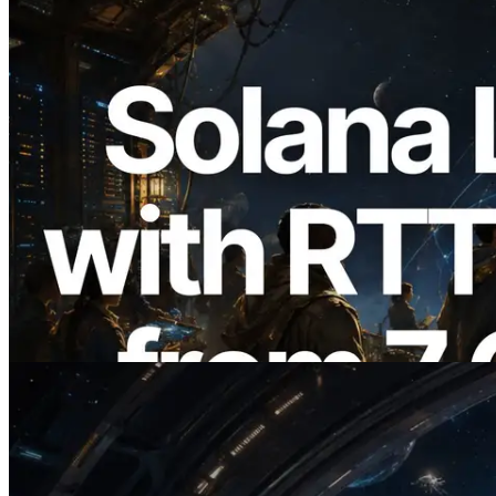
2026.08.05
ERPC, Solana Leader Slot API'yi 7
küresel bölgeden ping ölçümüyle
genişletti — Validators Information API
de yayında
Bu makaleyi oku