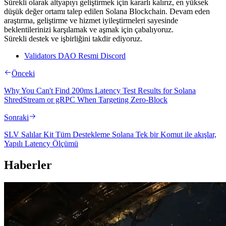
Sürekli olarak altyapıyı geliştirmek için kararlı kalırız, en yüksek
düşük değer ortamı talep edilen Solana Blockchain. Devam eden
araştırma, geliştirme ve hizmet iyileştirmeleri sayesinde
beklentilerinizi karşılamak ve aşmak için çabalıyoruz.
Sürekli destek ve işbirliğini takdir ediyoruz.
Validators DAO Resmi Discord
Önceki
Why You Can't Find 200ms Latency Test Results for Solana
ShredStream or gRPC When Targeting Zero-Block
Sonraki
SLV Salılar Kit Tüm Destekleme Solana Tek bir Komut ile akışlar,
Yapılı Latency Ölçümü
Haberler