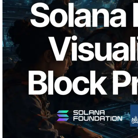
2026.05.24
Validators Solutions, Solana Block
Analyzer'ı Yayınladı — Slot Başına Blok
Üretim Süresi ve Görevli Doğrulayıcı
Görselleştirmesi
Bu makaleyi oku
Daha fazla yükle