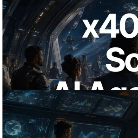
2026.07.04
ERPC x402 destekli Solana RPC'yi
yayınladı — AI agent'ların ihtiyaç
duydukları API'ler için anında ödeme
yaptığı dönem
Bu makaleyi oku