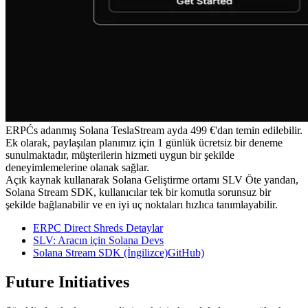
ERPĆs adanmış Solana TeslaStream ayda 499 €'dan temin edilebilir.
Ek olarak, paylaşılan planımız için 1 günlük ücretsiz bir deneme
sunulmaktadır, müşterilerin hizmeti uygun bir şekilde
deneyimlemelerine olanak sağlar.
Açık kaynak kullanarak Solana Geliştirme ortamı SLV Öte yandan,
Solana Stream SDK, kullanıcılar tek bir komutla sorunsuz bir
şekilde bağlanabilir ve en iyi uç noktaları hızlıca tanımlayabilir.
ERPC Direct Shreds Detaylar
SLV: Aracın için Solana Devs
Solana Stream SDK (İngilizce)GitHub)
Future Initiatives