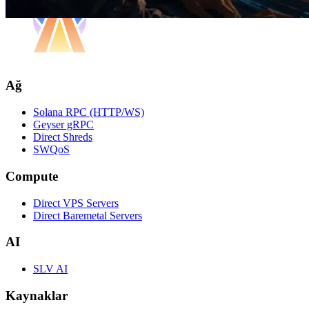
Ağ
Solana RPC (HTTP/WS)
Geyser gRPC
Direct Shreds
SWQoS
Compute
Direct VPS Servers
Direct Baremetal Servers
AI
SLV AI
Kaynaklar