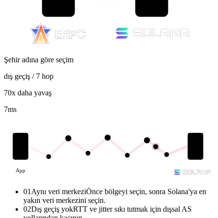
Şehir adına göre seçim
dış geçiş / 7 hop
70x daha yavaş
7
ms
App
01
Aynı veri merkezi
Önce bölgeyi seçin, sonra Solana'ya en
yakın veri merkezini seçin.
02
Dış geçiş yok
RTT ve jitter sıkı tutmak için dışsal AS
yollarından kaçının.