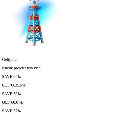
Geliştirici
Küçük projeler için ideal
SAVE
69
%
€
1.176
€
353
/yr
SAVE
58
%
€
0,17
€
0,07
/h
SAVE
57
%