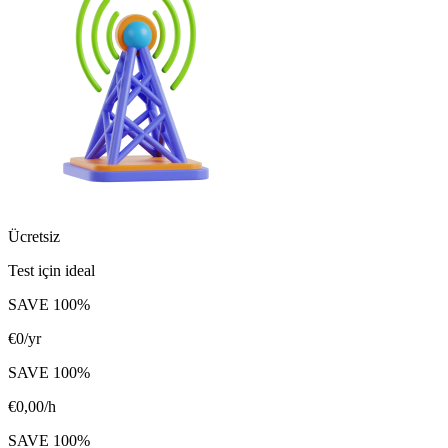
Ücretsiz
Test için ideal
SAVE
100
%
€
0
/yr
SAVE
100
%
€
0,00
/h
SAVE
100
%