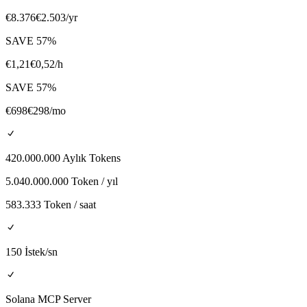
€
8.376
€
2.503
/yr
SAVE
57
%
€
1,21
€
0,52
/h
SAVE
57
%
€
698
€
298
/mo
420.000.000 Aylık Tokens
5.040.000.000 Token / yıl
583.333 Token / saat
150 İstek/sn
Solana MCP Server