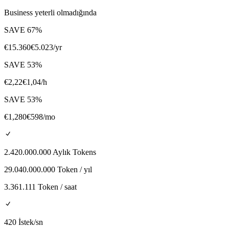
Business yeterli olmadığında
SAVE
67
%
€
15.360
€
5.023
/yr
SAVE
53
%
€
2,22
€
1,04
/h
SAVE
53
%
€
1,280
€
598
/mo
2.420.000.000 Aylık Tokens
29.040.000.000 Token / yıl
3.361.111 Token / saat
420 İstek/sn