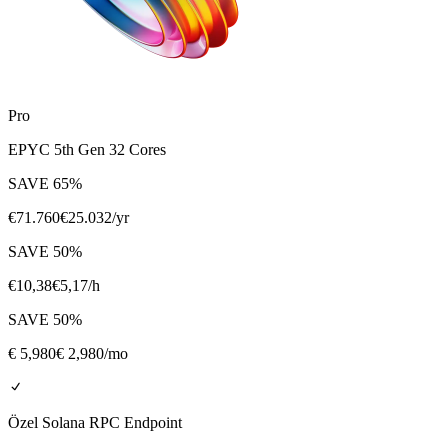
Pro
EPYC 5th Gen 32 Cores
SAVE
65
%
€
71.760
€
25.032
/yr
SAVE
50
%
€
10,38
€
5,17
/h
SAVE
50
%
€
5,980
€ 2,980
/mo
Özel Solana RPC Endpoint