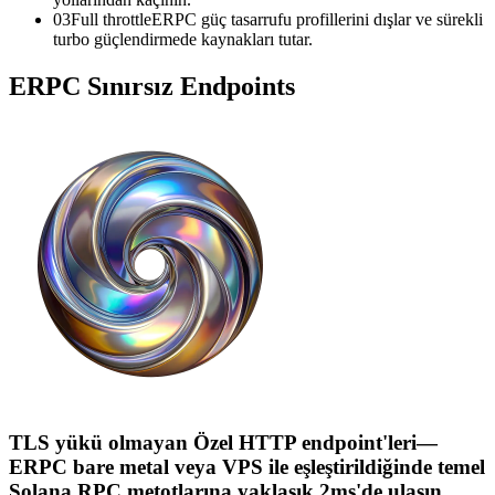
03
Full throttle
ERPC güç tasarrufu profillerini dışlar ve sürekli
turbo güçlendirmede kaynakları tutar.
ERPC Sınırsız Endpoints
TLS yükü olmayan Özel HTTP endpoint'leri—
ERPC bare metal veya VPS ile eşleştirildiğinde temel
Solana RPC metotlarına yaklaşık 2ms'de ulaşın