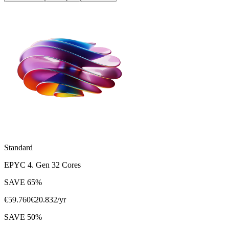
Standard
EPYC 4. Gen 32 Cores
SAVE
65
%
€
59.760
€
20.832
/yr
SAVE
50
%