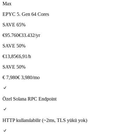
Max
EPYC 5. Gen 64 Cores
SAVE
65
%
€
95.760
€
33.432
/yr
SAVE
50
%
€
13,85
€
6,91
/h
SAVE
50
%
€
7,980
€ 3,980
/mo
Özel Solana RPC Endpoint
HTTP kullanılabilir (~2ms, TLS yükü yok)