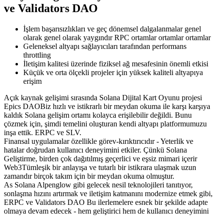
ve Validators DAO
İşlem başarısızlıkları ve geç dönemsel dalgalanmalar genel
olarak genel olarak yaygındır RPC ortamlar ortamlar ortamlar
Geleneksel altyapı sağlayıcıları tarafından performans
throttling
İletişim kalitesi üzerinde fiziksel ağ mesafesinin önemli etkisi
Küçük ve orta ölçekli projeler için yüksek kaliteli altyapıya
erişim
Açık kaynak gelişimi sırasında Solana Dijital Kart Oyunu projesi
Epics DAOBiz hızlı ve istikrarlı bir meydan okuma ile karşı karşıya
kaldık Solana gelişim ortamı kolayca erişilebilir değildi. Bunu
çözmek için, şimdi temelini oluşturan kendi altyapı platformumuzu
inşa ettik. ERPC ve SLV.
Finansal uygulamalar özellikle görev-kırıktırıcıdır - Yeterlik ve
hatalar doğrudan kullanıcı deneyimini etkiler. Çünkü Solana
Geliştirme, birden çok dağıtılmış geçerlici ve eşsiz mimari içerir
Web3Tümleşik bir anlayışa ve tutarlı bir istikrara ulaşmak uzun
zamandır birçok takım için bir meydan okuma olmuştur.
As Solana Alpenglow gibi gelecek nesil teknolojileri tanıtıyor,
sonlaşma hızını artırmak ve iletişim katmanını modernize etmek gibi,
ERPC ve Validators DAO Bu ilerlemelere esnek bir şekilde adapte
olmaya devam edecek - hem geliştirici hem de kullanıcı deneyimini