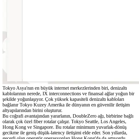
Tokyo Asya'nın en büyük internet merkezlerinden biri, denizaltı
kablolarının nerede, IX interconnections ve finansal ağlar yoğun bir
şekilde yoğunlaşıyor. Çok yüksek kapasiteli denizaltı kabloları
bağlanır Tokyo Kuzey Amerika ile dünyanın en güvenilir iletişim
altyapılarından birini oluşturur.
Bu coğrafi avantajından yararlanın, DoubleZero ağı, birbirine bağlı
olarak çok özel fiber rotalar çalışır. Tokyo Seattle, Los Angeles,
Hong Kong ve Singapore. Bu rotalar minimum yuvarlak-dönüş
gecikme ile geniş düşük-latency iletişimi elde eder. Son yıllarda,
geçerli olan operatör operasyonları Hong Kong'da da artıyordu.