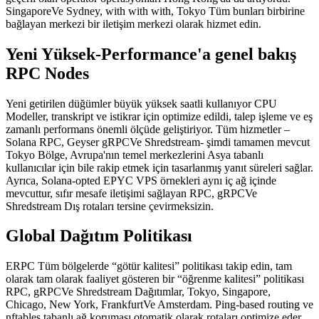
SingaporeVe Sydney, with with with, Tokyo Tüm bunları birbirine
bağlayan merkezi bir iletişim merkezi olarak hizmet edin.
Yeni Yüksek-Performance'a genel bakış
RPC Nodes
Yeni getirilen düğümler büyük yüksek saatli kullanıyor CPU
Modeller, transkript ve istikrar için optimize edildi, talep işleme ve eş
zamanlı performans önemli ölçüde geliştiriyor. Tüm hizmetler –
Solana RPC, Geyser gRPCVe Shredstream- şimdi tamamen mevcut
Tokyo Bölge, Avrupa'nın temel merkezlerini Asya tabanlı
kullanıcılar için bile rakip etmek için tasarlanmış yanıt süreleri sağlar.
Ayrıca, Solana-opted EPYC VPS örnekleri aynı iç ağ içinde
mevcuttur, sıfır mesafe iletişimi sağlayan RPC, gRPCVe
Shredstream Dış rotaları tersine çevirmeksizin.
Global Dağıtım Politikası
ERPC Tüm bölgelerde “götür kalitesi” politikası takip edin, tam
olarak tam olarak faaliyet gösteren bir “öğrenme kalitesi” politikası
RPC, gRPCVe Shredstream Dağıtımlar, Tokyo, Singapore,
Chicago, New York, FrankfurtVe Amsterdam. Ping-based routing ve
nftables tabanlı ağ koruması otomatik olarak rotaları optimize eder,