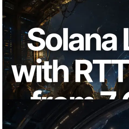
2026.08.05
ERPC, Solana Leader Slot API'yi 7
küresel bölgeden ping ölçümüyle
genişletti — Validators Information API
de yayında
Bu makaleyi oku