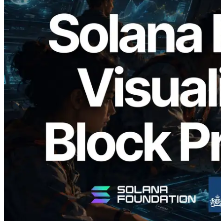
2026.05.24
Validators Solutions, Solana Block
Analyzer'ı Yayınladı — Slot Başına Blok
Üretim Süresi ve Görevli Doğrulayıcı
Görselleştirmesi
Bu makaleyi oku
Daha fazla yükle