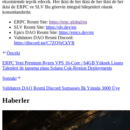
ekosistemde teşvik edecek. Her ikisi de her ikisi de her ikisi de her
ikisi de ERPC ve SLV Bu görevin integral bileşenleri olarak
konumlandırılır.
ERPC Resmi Site:
https://erpc.global/en
SLV Resmi Site:
https://slv.dev/en
Epics DAO Resmi Site:
https://epics.dev/en
Validators DAO Resmi Discord:
https://discord.gg/C7ZQSrCkYR
Önceki
ERPC Yeni Premium Ryzen VPS 16-Core / 64GB Yüksek Lisans
Talepleri ile tanışma planı Solana Çok-Region Deployments
Sonraki
Validators DAO Resmi Discord Surpasses İlk Yılında 3000 Üye
Haberler