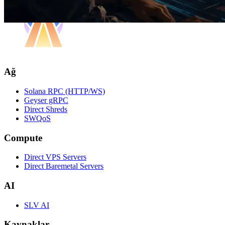
Ağ
Solana RPC (HTTP/WS)
Geyser gRPC
Direct Shreds
SWQoS
Compute
Direct VPS Servers
Direct Baremetal Servers
AI
SLV AI
Kaynaklar