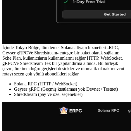
İçinde Tokyo Bölge, tüm temel Solana altyapı hizmetleri -RPC,
Geyser gRPCVe Shredstream- entegre bir paket olarak sağlanır.
Sche Plan, kullanıcıların kullanımlarını sağlar HTTP, WebSocket,
gRPCVe Shredstream Tek bir yapılandırma altında. Bu birleşik
çevre, üretime doğru geçişleri destekler ve otomatik olarak mevcut
rotayı seçen çok yönlü abonelikleri sağlar.
Solana RPC (HTTP / WebSocket)
Geyser gRPC (Geçmiş kısıtlaması yok Devnet / Testnet)
Shredstream (pay ve özel seçenekler)