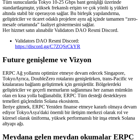
Tüm sunucularda Tokyo 10-25 Gbps bant genişliği üzerinde
standartlaşmıştır, yüksek frekanslı erişim ve çok yönlü iş yükleri
altında stabil bir operasyon sağlar. Bu birleşik yapılandırma,
geliştiriciler ve ticaret odaklı projelere aynı ağ içinde tamamen “zero-
mesafe ortamında” faaliyet göstermesini sağlar.
Her hizmet satın alınabilir Validators DAO Resmi Discord.
Validators DAO Resmi Discord:
https://discord.gg/C7ZQSrCkYR
Future genişleme ve Vizyon
ERPC Ağ yollarını optimize etmeye devam edecek Singapore,
TokyoAyrıca, DoubleZero rotalarını genişletirken, trans-Pacific ve
kıtalararası bağlantı geliştirmek için genişletilir. Bölgelerdeki
geliştiriciler ve geçerli memurların sağlanması her zaman mümkün
olan en kısa yolla bağlanabilir, ERPC Tüm desteği destekleyen
temelleri güçlendirin Solana ekosistem.
İleriye gitmek, ERPC Yeniden finanse etmeye kararlı olmaya devam
ediyor TokyoAsya'daki önemli bir iletişim merkezi olarak rol ve
küresel olarak üniforma, yüksek performanslı bir inşa etmek Solana
altyapı ağı.
Meydana gelen meydan okumalar ERPC