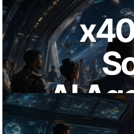
2026.07.04
ERPC x402 destekli Solana RPC'yi
yayınladı — AI agent'ların ihtiyaç
duydukları API'ler için anında ödeme
yaptığı dönem
Bu makaleyi oku