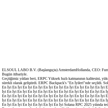
ELSOUL LABO B.V. (Başlangıçta) AmsterdamHollanda, CEO: Fumitak
Bugün itibariyle.
Geçtiğimiz yıldan beri, ERPC Yüksek hızlı katmanının kalitesini, yüksek
sürekli olarak geliştirdi. ERPC Backpack's "En İyileri"nde seçildi. So
En İyi En İyi En İyi En İyi En İyi En İyi En İyi En İyi En İyi En İyi E
İyi En İyi En İyi En İyi En İyi En İyi En İyi En İyi En İyi En İyi En İ
En İyi En İyi En İyi En İyi En İyi En İyi En İyi En İyi En İyi En İyi E
İyi En İyi En İyi En İyi En İyi En İyi En İyi En İyi En İyi En İyi En İ
En İyi En İyi En İyi En İyi En İyi En İyi Solana RPC 2025 yılında te