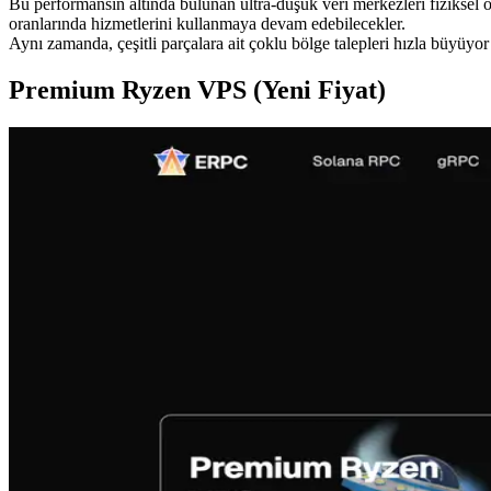
Bu performansın altında bulunan ultra-düşük veri merkezleri fiziksel o
oranlarında hizmetlerini kullanmaya devam edebilecekler.
Aynı zamanda, çeşitli parçalara ait çoklu bölge talepleri hızla büyüyor 
Premium Ryzen VPS (Yeni Fiyat)