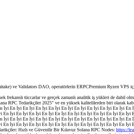
e) ve Validators DAO, operatörlerin ERPCPremium Ryzen VPS için y
 frekanslı tüccarlar ve gerçek zamanlı analitik iş yükleri de dahil olma
lana RPC Tedarikçiler 2025" ve en yüksek kalitelilerden biri olarak kab
n İyi En İyi En İyi En İyi En İyi En İyi En İyi En İyi En İyi En İyi En 
yi En İyi En İyi En İyi En İyi En İyi En İyi En İyi En İyi En İyi En İyi 
n İyi En İyi En İyi En İyi En İyi En İyi En İyi En İyi En İyi En İyi En 
yi En İyi En İyi En İyi En İyi En İyi En İyi En İyi En İyi En İyi En İyi 
darikçiler: Hızlı ve Güvenilir Bir Kılavuz Solana RPC Nodes:
https://l