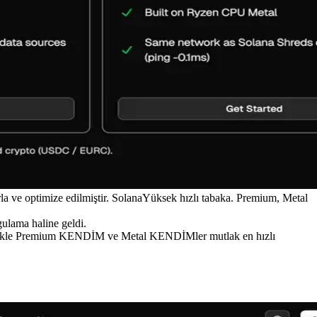
arla ve optimize edilmiştir. SolanaYüksek hızlı tabaka. Premium, Metal
gulama haline geldi.
zellikle Premium KENDİM ve Metal KENDİMler mutlak en hızlı