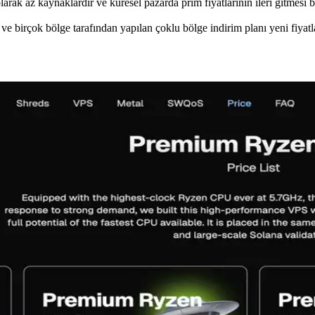
larak az kaynaklardır ve küresel pazarda prim fiyatlarının ileri gitmesi
ve birçok bölge tarafından yapılan çoklu bölge indirim planı yeni fiyatla 