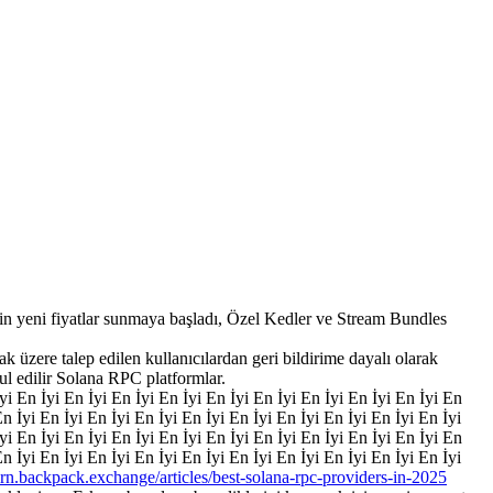
eni fiyatlar sunmaya başladı, Özel Kedler ve Stream Bundles
k üzere talep edilen kullanıcılardan geri bildirime dayalı olarak
ul edilir Solana RPC platformlar.
İyi En İyi En İyi En İyi En İyi En İyi En İyi En İyi En İyi En İyi En
En İyi En İyi En İyi En İyi En İyi En İyi En İyi En İyi En İyi En İyi
İyi En İyi En İyi En İyi En İyi En İyi En İyi En İyi En İyi En İyi En
En İyi En İyi En İyi En İyi En İyi En İyi En İyi En İyi En İyi En İyi
earn.backpack.exchange/articles/best-solana-rpc-providers-in-2025