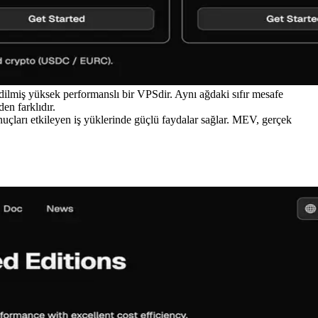
miş yüksek performanslı bir VPSdir. Aynı ağdaki sıfır mesafe
en farklıdır.
nuçları etkileyen iş yüklerinde güçlü faydalar sağlar. MEV, gerçek