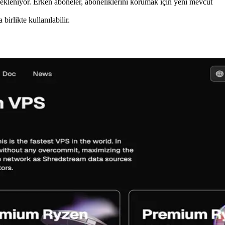
 bekleniyor. Erken aboneler, aboneliklerini korumak için yeni mevcut
birlikte kullanılabilir.