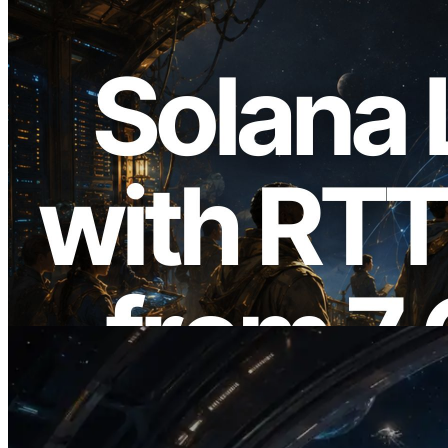
2026.08.05
ERPC, Solana Leader Slot API'yi 7
küresel bölgeden ping ölçümüyle
genişletti — Validators Information API
de yayında
Bu makaleyi oku