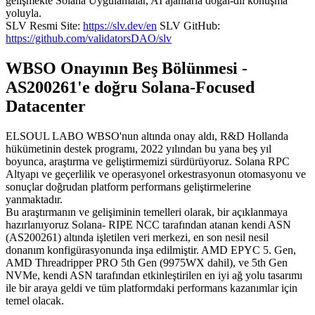
gelişmekte Solana Uygulamalar, AI ajanlarla doğal-dil konuşma
yoluyla.
SLV Resmi Site:
https://slv.dev/en
SLV GitHub:
https://github.com/validatorsDAO/slv
WBSO Onayının Beş Bölünmesi -
AS200261'e doğru Solana-Focused
Datacenter
ELSOUL LABO WBSO'nun altında onay aldı, R&D Hollanda
hükümetinin destek programı, 2022 yılından bu yana beş yıl
boyunca, araştırma ve geliştirmemizi sürdürüyoruz. Solana RPC
Altyapı ve geçerlilik ve operasyonel orkestrasyonun otomasyonu ve
sonuçlar doğrudan platform performans geliştirmelerine
yanmaktadır.
Bu araştırmanın ve gelişiminin temelleri olarak, bir açıklanmaya
hazırlanıyoruz Solana- RIPE NCC tarafından atanan kendi ASN
(AS200261) altında işletilen veri merkezi, en son nesil nesil
donanım konfigürasyonunda inşa edilmiştir. AMD EPYC 5. Gen,
AMD Threadripper PRO 5th Gen (9975WX dahil), ve 5th Gen
NVMe, kendi ASN tarafından etkinleştirilen en iyi ağ yolu tasarımı
ile bir araya geldi ve tüm platformdaki performans kazanımlar için
temel olacak.