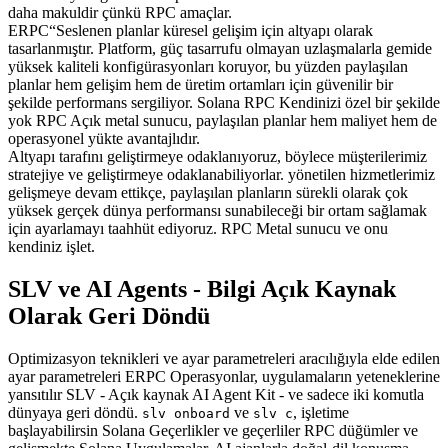
daha makuldir çünkü RPC amaçlar.
ERPC“Seslenen planlar küresel gelişim için altyapı olarak
tasarlanmıştır. Platform, güç tasarrufu olmayan uzlaşmalarla gemide
yüksek kaliteli konfigürasyonları koruyor, bu yüzden paylaşılan
planlar hem gelişim hem de üretim ortamları için güvenilir bir
şekilde performans sergiliyor. Solana RPC Kendinizi özel bir şekilde
yok RPC Açık metal sunucu, paylaşılan planlar hem maliyet hem de
operasyonel yükte avantajlıdır.
Altyapı tarafını geliştirmeye odaklanıyoruz, böylece müşterilerimiz
stratejiye ve geliştirmeye odaklanabiliyorlar. yönetilen hizmetlerimiz
gelişmeye devam ettikçe, paylaşılan planların sürekli olarak çok
yüksek gerçek dünya performansı sunabileceği bir ortam sağlamak
için ayarlamayı taahhüt ediyoruz. RPC Metal sunucu ve onu
kendiniz işlet.
SLV ve AI Agents - Bilgi Açık Kaynak
Olarak Geri Döndü
Optimizasyon teknikleri ve ayar parametreleri aracılığıyla elde edilen
ayar parametreleri ERPC Operasyonlar, uygulamaların yeteneklerine
yansıtılır SLV - Açık kaynak AI Agent Kit - ve sadece iki komutla
dünyaya geri döndü.
ve
, işletime
slv onboard
slv c
başlayabilirsin Solana Geçerlikler ve geçerliler RPC düğümler ve