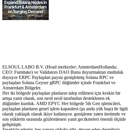
ELSOUL LABO B.V. (Head merkezler: AmsterdamHollanda;
CEO: Fumitake) ve Validators DAO Bunu duyurmaktan mutluluk
duyuyor ERPC Paylaşılan payını genişletmiş Solana RPC ve
paylaşılan Solana Geyser gRPC düğümler içinde Frankfurt ve
Amsterdam Bölgeler.
Her iki bölgede paylaşılan planların talep edilmesi için keskin bir
artışa yanıt olarak, son nesil nesil tarafından desteklenen ek
düğümler kurduk. AMD EPYC Her bölgede 5th Gen işlemcileri,
paylaşılan planların genel işlem kapasitesi (şu anda yük başı) ile ilgili
olarak yaklaşık olarak ikiye katlanıyor. genişleme zaten üretimde ve
son yüklerin sırasında gözlemlenen yanıt gecikmeleri önemli ölçüde
gelişmiştir.
Teşekkür ederim, her zaman olduğu gibi, devam eden desteğiniz