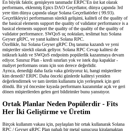
En büyük faktör, genişleyen tanımadır ERPC'En üst kat olarak
performans, eklenmiş Epics DAO Geçerliator, dünya çapında 3rd
yere tüm dünya çapında ulaşır Solana Geçerliatörler ( 99.93).
Geçerlikleyici performansın sürekli gelişimi, kaliteli of the quality of
the basical elements support the quality of validator performance is a
basical elements support the quality of the quality of the quality of
validator performance. SWQoS uç noktaları, teslimat hızı Solana
Geyser gRPC, ve yanıt kalitesi Solana RPC.
Özellikle, hız Solana Geyser gRPC Dış tanıma kazandı ve yeni
müşteriler sürekli olarak geliyor. Solana RPC Cevap kalitesi de
istikrarlı kaldı ve SWQoS endpoints popülerlik kazanmaya devam
ediyor. Sınırsız Plan - kredi sınırları yok ve istek dışı kapaklar -
maliyet performans oranı için son derece değerlidir.
Ayrıca, denediği daha fazla vaka görüyoruz ki, hangi müşterilere
kim denedi? ERPC Daha önceki günlerde kaliteyi yeniden
değerlendirmek ve tam üretim kullanımı için yerleşmek için geri
döndü. Bir yıl öncesine kıyasla performans kazanımlar açık ve geri
dönen müşterilerden gelen geri bildirimler bunu yansıtıyor.
Ortak Planlar Neden Popülerdir - Fits
Her İki Geliştirme ve Üretim
Birçok kullanım vakası için, paylaşılan bir ortak kullanarak Solana
RPC / Geyser gRPC Plan pahalı bir metal sunucusu kiralamaktan