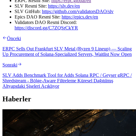
ERPC Resmi Site:
https://erpc.global/en
SLV Resmi Site:
https://slv.dev/en
SLV GitHub:
https://github.com/validatorsDAO/slv
Epics DAO Resmi Site:
https://epics.dev/en
Validators DAO Resmi Discord:
https://discord.gg/C7ZQSrCkYR
Önceki
ERPC Sells Out Frankfurt SLV Metal (Ryzen 9 Lineup) — Scaling
Up Procurement of Solana-Specialized Servers, Waitlist Now Open
Sonraki
SLV Adds Benchmark Tool for Adds Solana RPC / Geyser gRPC /
Shredstream - Bölge-Aware Filtreleme Küresel Dağıtılmış
Altyapıdaki Şişeleri Açıklıyor
Haberler