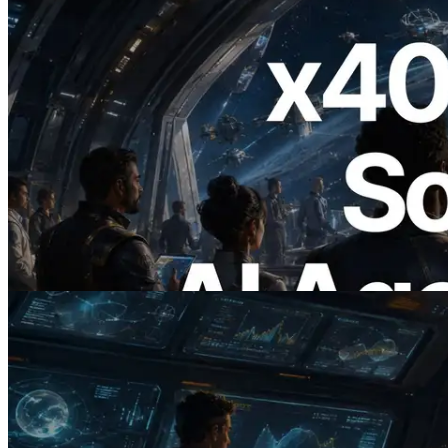
2026.07.04
ERPC x402 destekli Solana RPC'yi
yayınladı — AI agent'ların ihtiyaç
duydukları API'ler için anında ödeme
yaptığı dönem
Bu makaleyi oku