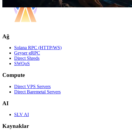
Ağ
Solana RPC (HTTP/WS)
Geyser gRPC
Direct Shreds
SWQoS
Compute
Direct VPS Servers
Direct Baremetal Servers
AI
SLV AI
Kaynaklar