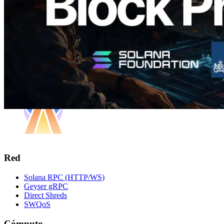
Cargar más
Red
Solana RPC (HTTP/WS)
Geyser gRPC
Direct Shreds
SWQoS
Cómputo