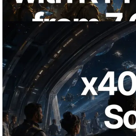
Validators Information API
Leer este artículo
2026.07.04
ERPC lanza Solana RPC compatible con
x402 — La era en la que los agentes de IA
pagan bajo demanda por las API que
necesitan