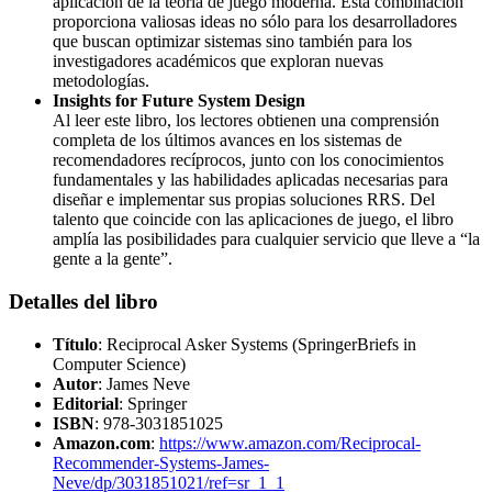
aplicación de la teoría de juego moderna. Esta combinación
proporciona valiosas ideas no sólo para los desarrolladores
que buscan optimizar sistemas sino también para los
investigadores académicos que exploran nuevas
metodologías.
Insights for Future System Design
Al leer este libro, los lectores obtienen una comprensión
completa de los últimos avances en los sistemas de
recomendadores recíprocos, junto con los conocimientos
fundamentales y las habilidades aplicadas necesarias para
diseñar e implementar sus propias soluciones RRS. Del
talento que coincide con las aplicaciones de juego, el libro
amplía las posibilidades para cualquier servicio que lleve a “la
gente a la gente”.
Detalles del libro
Título
: Reciprocal Asker Systems (SpringerBriefs in
Computer Science)
Autor
: James Neve
Editorial
: Springer
ISBN
: 978-3031851025
Amazon.com
:
https://www.amazon.com/Reciprocal-
Recommender-Systems-James-
Neve/dp/3031851021/ref=sr_1_1