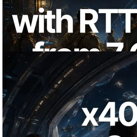
ERPC amplía la Leader Slot API de
Solana con medición de ping desde 7
regiones globales — También se lanza la
Validators Information API
Leer este artículo
2026.07.04
ERPC lanza Solana RPC compatible con