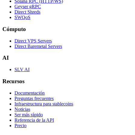
Solana RPC (HTTP/WS)
Geyser gRPC
Direct Shreds
SWQoS
Cómputo
Direct VPS Servers
Direct Baremetal Servers
AI
SLV AI
Recursos
Documentación
Preguntas frecuentes
Infraestructura para stablecoins
Noticias
Ser más rápido
Referencia de la API
Precio