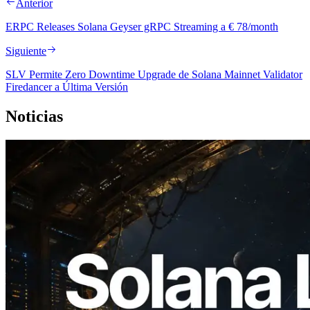
Anterior
ERPC Releases Solana Geyser gRPC Streaming a € 78/month
Siguiente
SLV Permite Zero Downtime Upgrade de Solana Mainnet Validator
Firedancer a Última Versión
Noticias
2026.08.05