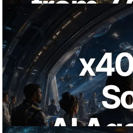
Leer este artículo
2026.07.04
ERPC lanza Solana RPC compatible con
x402 — La era en la que los agentes de IA
pagan bajo demanda por las API que
necesitan
Leer este artículo