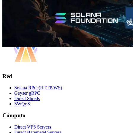
Red
Solana RPC (HTTP/WS)
Geyser gRPC
Direct Shreds
SWQoS
Cómputo
Direct VPS Servers
Direct Baremetal Servers