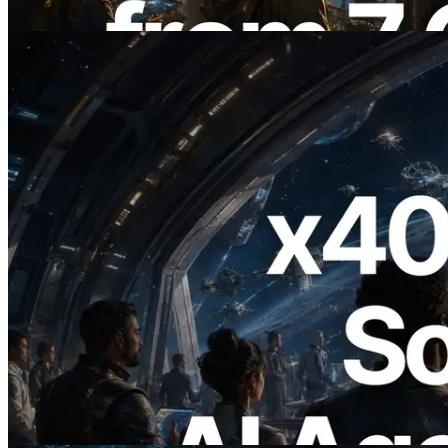
Leer este artículo
2026.07.04
ERPC lanza Solana RPC compatible con
x402 — La era en la que los agentes de IA
pagan bajo demanda por las API que
necesitan
Leer este artículo