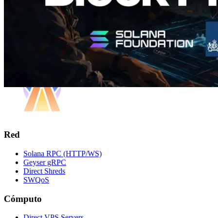
Red
Solana RPC (HTTP/WS)
Geyser gRPC
Direct Shreds
SWQoS
Cómputo
Direct VPS Servers