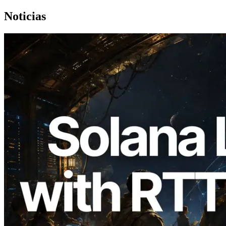
Noticias
2026.08.05
ERPC amplía la Leader Slot API de
Solana con medición de ping desde 7
regiones globales — También se lanza la
Validators Information API