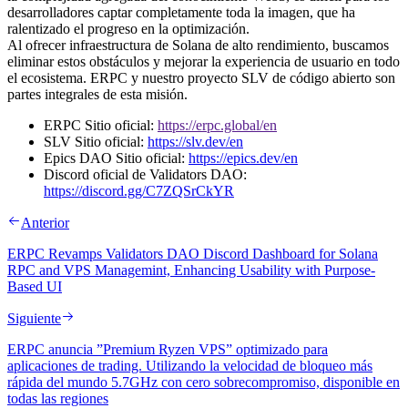
desarrolladores captar completamente toda la imagen, que ha
ralentizado el progreso en la optimización.
Al ofrecer infraestructura de Solana de alto rendimiento, buscamos
eliminar estos obstáculos y mejorar la experiencia de usuario en todo
el ecosistema. ERPC y nuestro proyecto SLV de código abierto son
partes integrales de esta misión.
ERPC Sitio oficial:
https://erpc.global/en
SLV Sitio oficial:
https://slv.dev/en
Epics DAO Sitio oficial:
https://epics.dev/en
Discord oficial de Validators DAO:
https://discord.gg/C7ZQSrCkYR
Anterior
ERPC Revamps Validators DAO Discord Dashboard for Solana
RPC and VPS Managemint, Enhancing Usability with Purpose-
Based UI
Siguiente
ERPC anuncia ”Premium Ryzen VPS” optimizado para
aplicaciones de trading. Utilizando la velocidad de bloqueo más
rápida del mundo 5.7GHz con cero sobrecompromiso, disponible en
todas las regiones