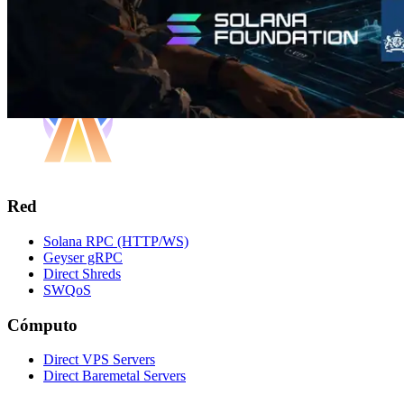
Red
Solana RPC (HTTP/WS)
Geyser gRPC
Direct Shreds
SWQoS
Cómputo
Direct VPS Servers
Direct Baremetal Servers