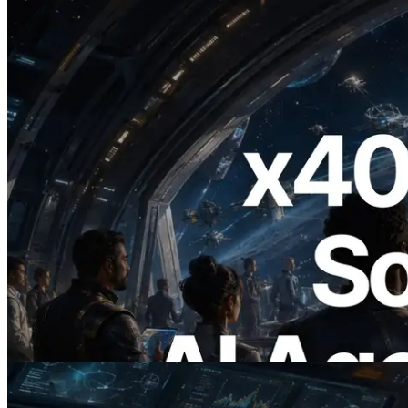
2026.07.04
ERPC lanza Solana RPC compatible con
x402 — La era en la que los agentes de IA
pagan bajo demanda por las API que
necesitan
Leer este artículo