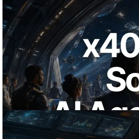
2026.07.04
ERPC lanza Solana RPC compatible con
x402 — La era en la que los agentes de IA
pagan bajo demanda por las API que
necesitan
Leer este artículo