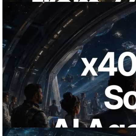
2026.07.04
ERPC lanza Solana RPC compatible con
x402 — La era en la que los agentes de IA
pagan bajo demanda por las API que
necesitan
Leer este artículo