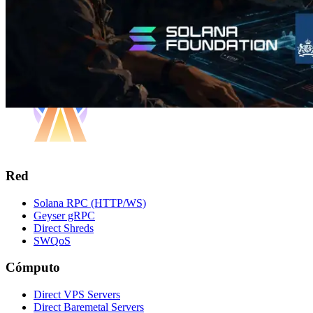
Red
Solana RPC (HTTP/WS)
Geyser gRPC
Direct Shreds
SWQoS
Cómputo
Direct VPS Servers
Direct Baremetal Servers