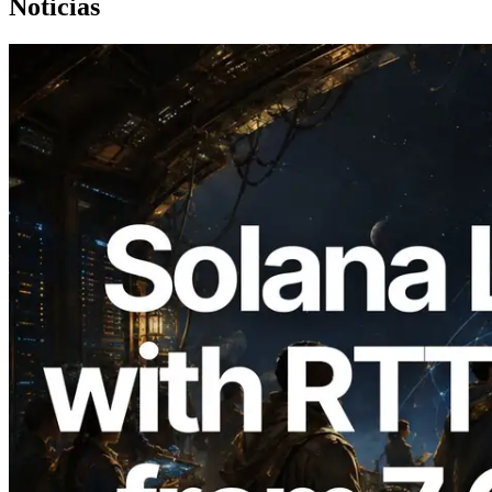
Noticias
2026.08.05
ERPC amplía la Leader Slot API de
Solana con medición de ping desde 7
regiones globales — También se lanza la
Validators Information API
Leer este artículo