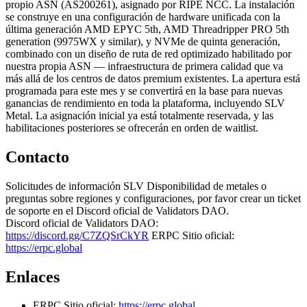
propio ASN (AS200261), asignado por RIPE NCC. La instalación
se construye en una configuración de hardware unificada con la
última generación AMD EPYC 5th, AMD Threadripper PRO 5th
generation (9975WX y similar), y NVMe de quinta generación,
combinado con un diseño de ruta de red optimizado habilitado por
nuestra propia ASN — infraestructura de primera calidad que va
más allá de los centros de datos premium existentes. La apertura está
programada para este mes y se convertirá en la base para nuevas
ganancias de rendimiento en toda la plataforma, incluyendo SLV
Metal. La asignación inicial ya está totalmente reservada, y las
habilitaciones posteriores se ofrecerán en orden de waitlist.
Contacto
Solicitudes de información SLV Disponibilidad de metales o
preguntas sobre regiones y configuraciones, por favor crear un ticket
de soporte en el Discord oficial de Validators DAO.
Discord oficial de Validators DAO:
https://discord.gg/C7ZQSrCkYR
ERPC Sitio oficial:
https://erpc.global
Enlaces
ERPC Sitio oficial:
https://erpc.global