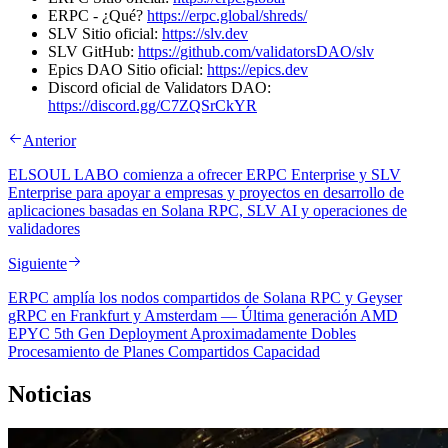
ERPC - ¿Qué?
https://erpc.global/shreds/
SLV Sitio oficial:
https://slv.dev
SLV GitHub:
https://github.com/validatorsDAO/slv
Epics DAO Sitio oficial:
https://epics.dev
Discord oficial de Validators DAO:
https://discord.gg/C7ZQSrCkYR
Anterior
ELSOUL LABO comienza a ofrecer ERPC Enterprise y SLV
Enterprise para apoyar a empresas y proyectos en desarrollo de
aplicaciones basadas en Solana RPC, SLV AI y operaciones de
validadores
Siguiente
ERPC amplía los nodos compartidos de Solana RPC y Geyser
gRPC en Frankfurt y Amsterdam — Última generación AMD
EPYC 5th Gen Deployment Aproximadamente Dobles
Procesamiento de Planes Compartidos Capacidad
Noticias