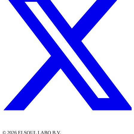
©
2026
ELSOUL LABO B.V.