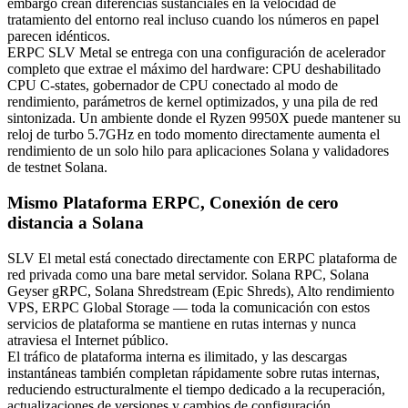
embargo crean diferencias sustanciales en la velocidad de
tratamiento del entorno real incluso cuando los números en papel
parecen idénticos.
ERPC SLV Metal se entrega con una configuración de acelerador
completo que extrae el máximo del hardware: CPU deshabilitado
CPU C-states, gobernador de CPU conectado al modo de
rendimiento, parámetros de kernel optimizados, y una pila de red
sintonizada. Un ambiente donde el Ryzen 9950X puede mantener su
reloj de turbo 5.7GHz en todo momento directamente aumenta el
rendimiento de un solo hilo para aplicaciones Solana y validadores
de testnet Solana.
Mismo Plataforma ERPC, Conexión de cero
distancia a Solana
SLV El metal está conectado directamente con ERPC plataforma de
red privada como una bare metal servidor. Solana RPC, Solana
Geyser gRPC, Solana Shredstream (Epic Shreds), Alto rendimiento
VPS, ERPC Global Storage — toda la comunicación con estos
servicios de plataforma se mantiene en rutas internas y nunca
atraviesa el Internet público.
El tráfico de plataforma interna es ilimitado, y las descargas
instantáneas también completan rápidamente sobre rutas internas,
reduciendo estructuralmente el tiempo dedicado a la recuperación,
actualizaciones de versiones y cambios de configuración.