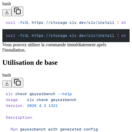
bash
curl
 -fsSL
 https://storage.slv.dev/slv/install
 |
 sh
curl
 -fsSL
 https://storage.slv.dev/slv/install
 |
 sh
Vous pouvez utiliser la commande immédiatement après
l'installation.
Utilisation de base
bash
slv
 check
 geyserbench
 --help
Usage:
   slv
 check
 geyserbench
Version:
 2026.4.3.1321
Description:
  Run
 geyserbench
 with
 generated
 config