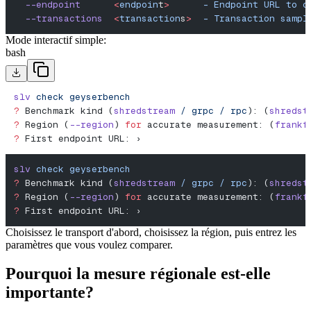
  --endpoint
      <
endpoin
t
>
      -
 Endpoint
 URL
 to
 c
  --transactions
  <
transaction
s
>
  -
 Transaction
 sampl
Mode interactif simple:
bash
slv
 check
 geyserbench
?
 Benchmark kind (
shredstream
 /
 grpc
 /
 rpc
): (
shredst
?
 Region (
--region
) 
for
 accurate measurement: (
frankf
?
 First endpoint URL: ›
slv
 check
 geyserbench
?
 Benchmark kind (
shredstream
 /
 grpc
 /
 rpc
): (
shredst
?
 Region (
--region
) 
for
 accurate measurement: (
frankf
?
 First endpoint URL: ›
Choisissez le transport d'abord, choisissez la région, puis entrez les
paramètres que vous voulez comparer.
Pourquoi la mesure régionale est-elle
importante?