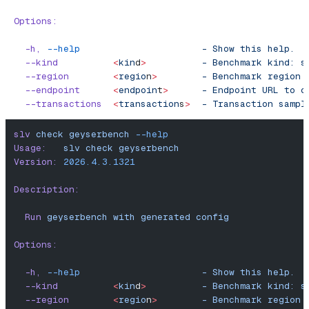
Options:
  -h,
 --help
                      -
 Show
 this
 help.
  --kind
          <
kin
d
>
          -
 Benchmark
 kind:
 s
  --region
        <
regio
n
>
        -
 Benchmark
 region
 
  --endpoint
      <
endpoin
t
>
      -
 Endpoint
 URL
 to
 c
  --transactions
  <
transaction
s
>
  -
 Transaction
 sampl
slv
 check
 geyserbench
 --help
Usage:
   slv
 check
 geyserbench
Version:
 2026.4.3.1321
Description:
  Run
 geyserbench
 with
 generated
 config
Options:
  -h,
 --help
                      -
 Show
 this
 help.
  --kind
          <
kin
d
>
          -
 Benchmark
 kind:
 s
  --region
        <
regio
n
>
        -
 Benchmark
 region
 