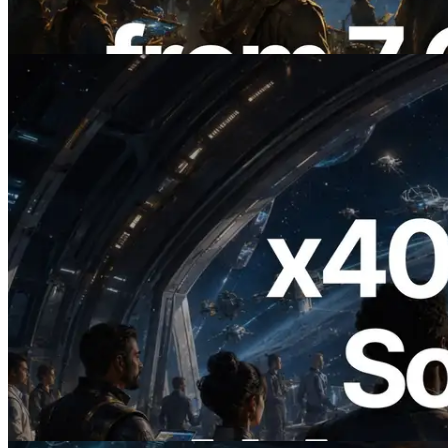
Lire cet article
2026.07.04
ERPC lance un RPC Solana compatible
x402 — L'ère où les agents IA paient à la
demande les API dont ils ont besoin
Lire cet article