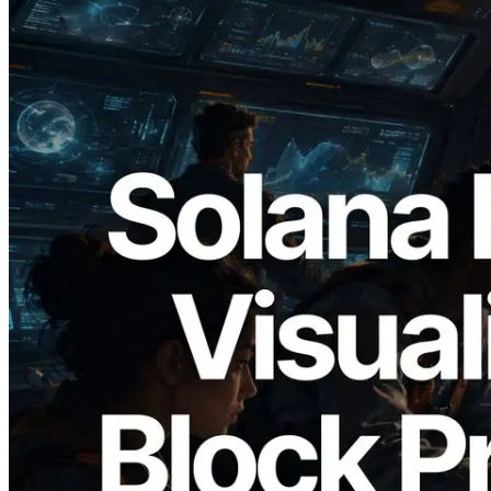
2026.05.24
Validators Solutions lance le Solana Block
Analyzer — Visualisation du temps de
production de bloc par slot et des
validateurs assignés
Lire cet article
Charger plus