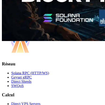
Réseau
Solana RPC (HTTP/WS)
Geyser gRPC
Direct Shreds
SWQoS
Calcul
Direct VPS Servers