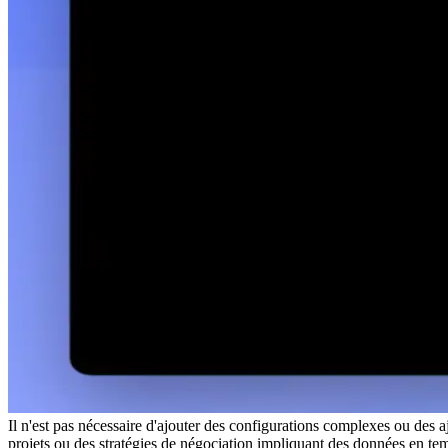
Il n'est pas nécessaire d'ajouter des configurations complexes ou d
projets ou des stratégies de négociation impliquant des données en tem