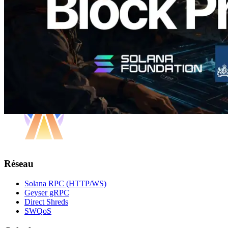
Charger plus
Réseau
Solana RPC (HTTP/WS)
Geyser gRPC
Direct Shreds
SWQoS