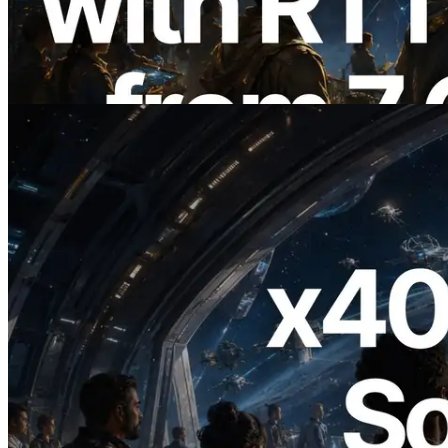
du monde — l’API Validators
Information est également lancée
Lire cet article
2026.07.04
ERPC lance un RPC Solana compatible
x402 — L'ère où les agents IA paient à la
demande les API dont ils ont besoin