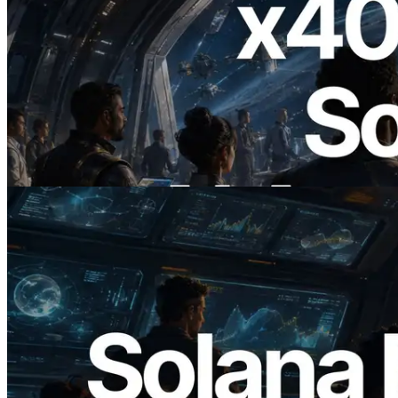
2026.07.04
ERPC lance un RPC Solana compatible
x402 — L'ère où les agents IA paient à la
demande les API dont ils ont besoin
Lire cet article
2026.05.24