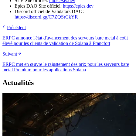
SLV Site officiel:
https://slv.dev
Epics DAO Site officiel:
https://epics.dev
Discord officiel de Validators DAO:
https://discord.gg/C7ZQSrCkYR
Précédent
ERPC annonce l'état d'avancement des serveurs bare metal à coût
élevé pour les clients de validation de Solana à Francfort
Suivant
ERPC met en œuvre le rajustement des prix pour les serveurs bare
metal Premium pour les applications Solana
Actualités