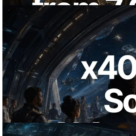
Lire cet article
2026.07.04
ERPC lance un RPC Solana compatible
x402 — L'ère où les agents IA paient à la
demande les API dont ils ont besoin
Lire cet article