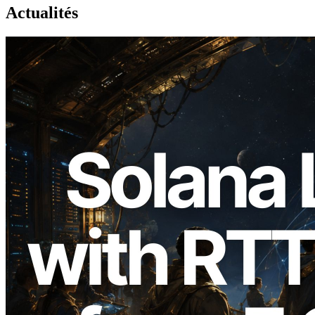
Actualités
2026.08.05
ERPC étend l’API Solana Leader Slot
avec la mesure du ping depuis 7 régions
du monde — l’API Validators
Information est également lancée