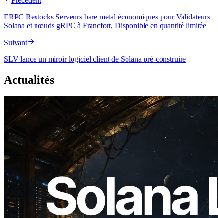
Précédent
ERPC Restocks Serveurs bare metal économiques pour Validateurs
Solana et nœuds gRPC à Francfort, Disponible en quantité limitée
Suivant
SLV lance un miroir logiciel client de Solana pré-construire
Actualités
2026.08.05