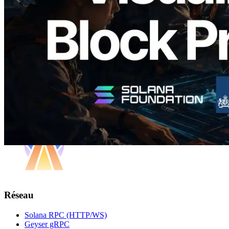
validateurs assignés
Lire cet article
Charger plus
Réseau
Solana RPC (HTTP/WS)
Geyser gRPC