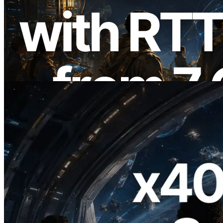
ERPC étend l’API Solana Leader Slot
avec la mesure du ping depuis 7 régions
du monde — l’API Validators
Information est également lancée
Lire cet article
2026.07.04
ERPC lance un RPC Solana compatible