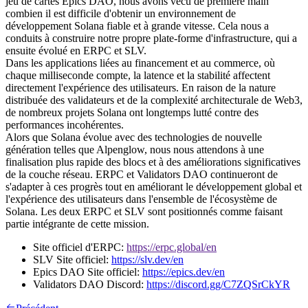
jeu de cartes Epics DAO, nous avons vécu de première main
combien il est difficile d'obtenir un environnement de
développement Solana fiable et à grande vitesse. Cela nous a
conduits à construire notre propre plate-forme d'infrastructure, qui a
ensuite évolué en ERPC et SLV.
Dans les applications liées au financement et au commerce, où
chaque milliseconde compte, la latence et la stabilité affectent
directement l'expérience des utilisateurs. En raison de la nature
distribuée des validateurs et de la complexité architecturale de Web3,
de nombreux projets Solana ont longtemps lutté contre des
performances incohérentes.
Alors que Solana évolue avec des technologies de nouvelle
génération telles que Alpenglow, nous nous attendons à une
finalisation plus rapide des blocs et à des améliorations significatives
de la couche réseau. ERPC et Validators DAO continueront de
s'adapter à ces progrès tout en améliorant le développement global et
l'expérience des utilisateurs dans l'ensemble de l'écosystème de
Solana. Les deux ERPC et SLV sont positionnés comme faisant
partie intégrante de cette mission.
Site officiel d'ERPC:
https://erpc.global/en
SLV Site officiel:
https://slv.dev/en
Epics DAO Site officiel:
https://epics.dev/en
Validators DAO Discord:
https://discord.gg/C7ZQSrCkYR