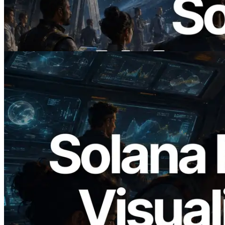
x402 — L'ère où les agents IA paient à la
demande les API dont ils ont besoin
Lire cet article
2026.05.24
Validators Solutions lance le Solana Block
Analyzer — Visualisation du temps de
production de bloc par slot et des