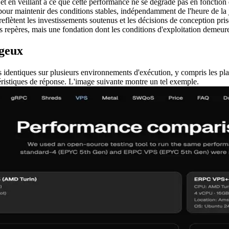
et en veillant à ce que cette performance ne se dégrade pas en fonctio
our maintenir des conditions stables, indépendamment de l'heure de la j
reflètent les investissements soutenus et les décisions de conception pris
epères, mais une fondation dont les conditions d'exploitation demeurent
geux
 identiques sur plusieurs environnements d'exécution, y compris les p
éristiques de réponse. L'image suivante montre un tel exemple.