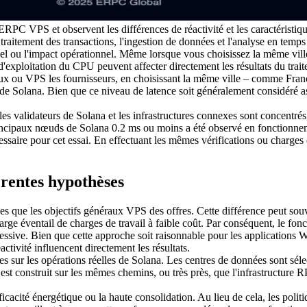
C VPS et observent les différences de réactivité et les caractéristiques
le traitement des transactions, l'ingestion de données et l'analyse en te
el ou l'impact opérationnel. Même lorsque vous choisissez la même vill
d'exploitation du CPU peuvent affecter directement les résultats du traitem
raux ou VPS les fournisseurs, en choisissant la même ville – comme Francf
de Solana. Bien que ce niveau de latence soit généralement considéré ass
 validateurs de Solana et les infrastructures connexes sont concentrés,
incipaux nœuds de Solana 0.2 ms ou moins a été observé en fonctionnem
écessaire pour cet essai. En effectuant les mêmes vérifications ou charg
rentes hypothèses
que les objectifs généraux VPS des offres. Cette différence peut souve
 éventail de charges de travail à faible coût. Par conséquent, le fonct
ssive. Bien que cette approche soit raisonnable pour les applications Web
activité influencent directement les résultats.
r les opérations réelles de Solana. Les centres de données sont sélec
 est construit sur les mêmes chemins, ou très près, que l'infrastructu
cacité énergétique ou la haute consolidation. Au lieu de cela, les polit