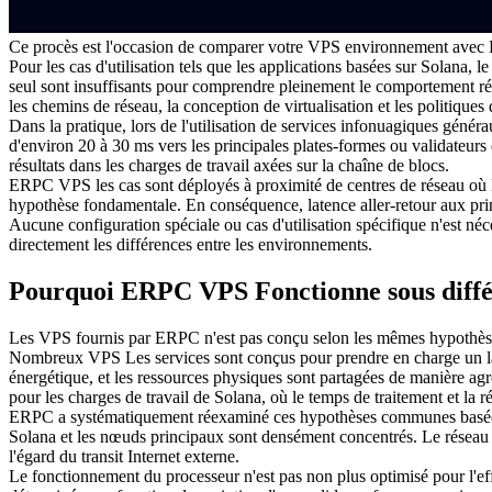
Ce procès est l'occasion de comparer votre VPS environnement avec ERP
Pour les cas d'utilisation tels que les applications basées sur Solana, 
seul sont insuffisants pour comprendre pleinement le comportement ré
les chemins de réseau, la conception de virtualisation et les politiques 
Dans la pratique, lors de l'utilisation de services infonuagiques géné
d'environ 20 à 30 ms vers les principales plates-formes ou validateurs 
résultats dans les charges de travail axées sur la chaîne de blocs.
ERPC VPS les cas sont déployés à proximité de centres de réseau où les
hypothèse fondamentale. En conséquence, latence aller-retour aux pr
Aucune configuration spéciale ou cas d'utilisation spécifique n'est n
directement les différences entre les environnements.
Pourquoi ERPC VPS Fonctionne sous diffé
Les VPS fournis par ERPC n'est pas conçu selon les mêmes hypothèses 
Nombreux VPS Les services sont conçus pour prendre en charge un large
énergétique, et les ressources physiques sont partagées de manière agre
pour les charges de travail de Solana, où le temps de traitement et la ré
ERPC a systématiquement réexaminé ces hypothèses communes basées su
Solana et les nœuds principaux sont densément concentrés. Le réseau
l'égard du transit Internet externe.
Le fonctionnement du processeur n'est pas non plus optimisé pour l'effi