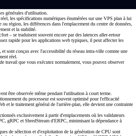
 générales d'utilisation.
mps réel, les spécifications numériques énumérées sur une VPS plan à lui
e ou région, les différences dans l'emplacement du centre de données,
ent et la stabilité.
ort – se traduisent souvent encore par des latences aller-retour
ez rapide pour les applications web typiques, il peut affecter les
 et sont conçus avec l'accessibilité du réseau intra-ville comme une
ent réel.
es de travail que vous exécutez normalement, vous pouvez observer
nt être observée même pendant l'utilisation à court terme.
ionnement du processeur est souvent optimisé pour l'efficacité
 et le traitement général de l'arrière-plan, elle devient une contrainte
tionnés exclusivement à partir d'emplacements où les validateurs
re RPC, gRPC et ShredStream d'ERPC, minimisant la dépendance à
iques de sélection et d'exploitation de la génération de CPU sont