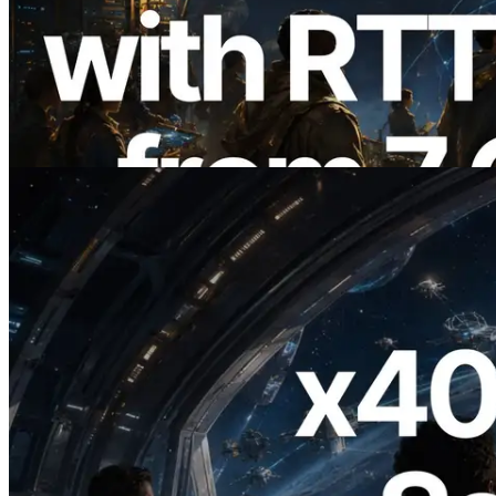
ERPC étend l’API Solana Leader Slot
avec la mesure du ping depuis 7 régions
du monde — l’API Validators
Information est également lancée
Lire cet article
2026.07.04
ERPC lance un RPC Solana compatible