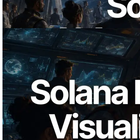
x402 — L'ère où les agents IA paient à la
demande les API dont ils ont besoin
Lire cet article
2026.05.24
Validators Solutions lance le Solana Block
Analyzer — Visualisation du temps de
production de bloc par slot et des