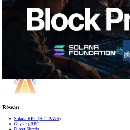
validateurs assignés
Lire cet article
Charger plus
Réseau
Solana RPC (HTTP/WS)
Geyser gRPC
Direct Shreds