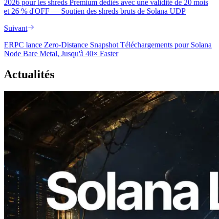
2026 pour les shreds Premium dédiés avec une validité de 20 mois
et 26 % d'OFF — Soutien des shreds bruts de Solana UDP
Suivant
ERPC lance Zero-Distance Snapshot Téléchargements pour Solana
Node Bare Metal, Jusqu'à 40× Faster
Actualités
2026.08.05