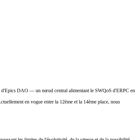
r d'Epics DAO — un nœud central alimentant le SWQoS d'ERPC en
Actuellement en vogue entre la 12ème et la 14ème place, nous
nt les limites de l'évolutivité, de la vitesse et de la possibilité