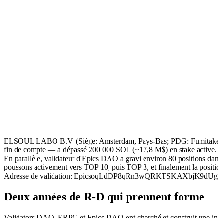
ELSOUL LABO B.V. (Siège: Amsterdam, Pays-Bas; PDG: Fumitake Ka
fin de compte — a dépassé 200 000 SOL (~17,8 M$) en stake active.
En parallèle, validateur d'Epics DAO a gravi environ 80 positions da
poussons activement vers TOP 10, puis TOP 3, et finalement la posit
Adresse de validation: EpicsoqLdDP8qRn3wQRKTSKAXbjK9
Deux années de R-D qui prennent forme
Validators DAO, ERPC et Epics DAO ont cherché et construit une infrast