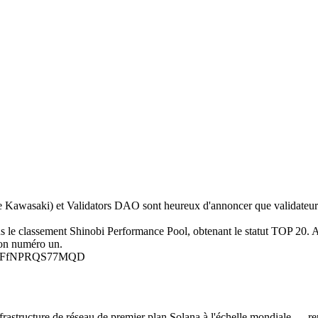
wasaki) et Validators DAO sont heureux d'annoncer que validateu
ns le classement Shinobi Performance Pool, obtenant le statut TOP 20. 
ion numéro un.
dUgFfNPRQS77MQD
ructure de réseau de premier plan Solana à l'échelle mondiale — repoussa