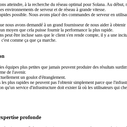
s atteindre, à la recherche du réseau optimal pour Solana. Au début, not
es environnements de serveur et de réseau à grande vitesse.
us rapides possible. Nous avons placé des commandes de serveur en utilisa
ue nous avons demandé à un grand fournisseur de nous aider à obtenir « 
aucun moyen que cela puisse fournir la performance la plus rapide.
ns peut être incluse sans que le client s'en rende compte, il y a une inci
nt, c'est comme ça que ça marche.
ion
es équipes plus petites que jamais peuvent produire des résultats surd
rme de l'avenir.
actuellement un goulot d'étranglement.
les plus rapides ne peuvent pas l'obtenir simplement parce que l'infrast
qu'un service d'infrastructure doit exister là où les utilisateurs qui che
expertise profonde