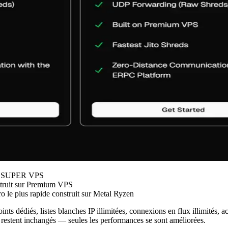
sur SUPER VPS
struit sur Premium VPS
 le plus rapide construit sur Metal Ryzen
ints dédiés, listes blanches IP illimitées, connexions en flux illimités,
restent inchangés — seules les performances se sont améliorées.