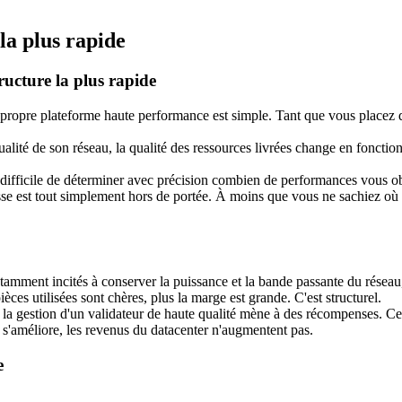
la plus rapide
ructure la plus rapide
propre plateforme haute performance est simple. Tant que vous placez d
a qualité de son réseau, la qualité des ressources livrées change en fonctio
 est difficile de déterminer avec précision combien de performances vous
e est tout simplement hors de portée. À moins que vous ne sachiez où le
stamment incités à conserver la puissance et la bande passante du réseau
es utilisées sont chères, plus la marge est grande. C'est structurel.
ne: la gestion d'un validateur de haute qualité mène à des récompenses. Ce
t s'améliore, les revenus du datacenter n'augmentent pas.
e